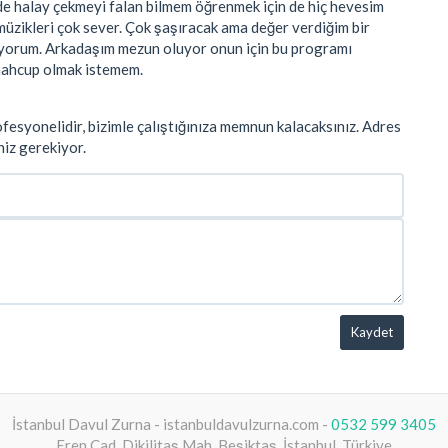
e halay çekmeyi falan bilmem öğrenmek için de hiç hevesim
üzikleri çok sever. Çok şaşıracak ama değer verdiğim bir
yorum. Arkadaşım mezun oluyor onun için bu programı
 mahcup olmak istemem.
ofesyonelidir, bizimle çalıştığınıza memnun kalacaksınız. Adres
niz gerekiyor.
Kaydet
İstanbul Davul Zurna - istanbuldavulzurna.com -
0532 599 3405
Eren Cad, Dikilitaş Mah. Beşiktaş, İstanbul, Türkiye