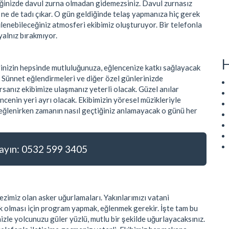
tiğinizde davul zurna olmadan gidemezsiniz. Davul zurnasız
r ne de tadı çıkar. O gün geldiğinde telaş yapmanıza hiç gerek
ğlenebileceğiniz atmosferi ekibimiz oluşturuyor. Bir telefonla
yalnız bırakmıyor.
H
rinizin hepsinde mutluluğunuza, eğlencenize katkı sağlayacak
. Sünnet eğlendirmeleri ve diğer özel günlerinizde
sanız ekibimize ulaşmanız yeterli olacak. Güzel anılar
ncenin yeri ayrı olacak. Ekibimizin yöresel müzikleriyle
e eğlenirken zamanın nasıl geçtiğiniz anlamayacak o günü her
yın: 0532 599 3405
zimiz olan asker uğurlamaları. Yakınlarımızı vatani
 olması için program yapmak, eğlenmek gerekir. İşte tam bu
zle yolcunuzu güler yüzlü, mutlu bir şekilde uğurlayacaksınız.