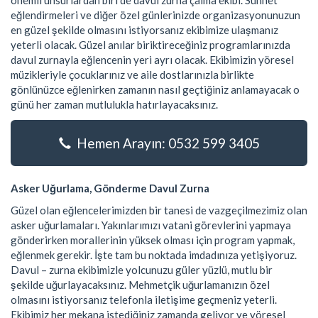
önemli unsurlardan biri de davul zurna çalma ekibi. Sünnet
eğlendirmeleri ve diğer özel günlerinizde organizasyonunuzun
en güzel şekilde olmasını istiyorsanız ekibimize ulaşmanız
yeterli olacak. Güzel anılar biriktireceğiniz programlarınızda
davul zurnayla eğlencenin yeri ayrı olacak. Ekibimizin yöresel
müzikleriyle çocuklarınız ve aile dostlarınızla birlikte
gönlünüzce eğlenirken zamanın nasıl geçtiğiniz anlamayacak o
günü her zaman mutlulukla hatırlayacaksınız.
Hemen Arayın: 0532 599 3405
Asker Uğurlama, Gönderme Davul Zurna
Güzel olan eğlencelerimizden bir tanesi de vazgeçilmezimiz olan
asker uğurlamaları. Yakınlarımızı vatani görevlerini yapmaya
gönderirken morallerinin yüksek olması için program yapmak,
eğlenmek gerekir. İşte tam bu noktada imdadınıza yetişiyoruz.
Davul – zurna ekibimizle yolcunuzu güler yüzlü, mutlu bir
şekilde uğurlayacaksınız. Mehmetçik uğurlamanızın özel
olmasını istiyorsanız telefonla iletişime geçmeniz yeterli.
Ekibimiz her mekana istediğiniz zamanda geliyor ve yöresel