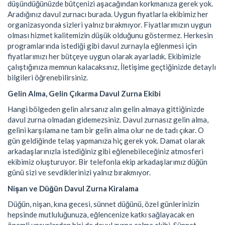
düşündüğünüzde bütçenizi aşacağından korkmanıza gerek yok.
Aradığınız davul zurnacı burada. Uygun fiyatlarla ekibimiz her
organizasyonda sizleri yalnız bırakmıyor. Fiyatlarımızın uygun
olması hizmet kalitemizin düşük olduğunu göstermez. Herkesin
programlarında istediği gibi davul zurnayla eğlenmesi için
fiyatlarımızı her bütçeye uygun olarak ayarladık. Ekibimizle
çalıştığınıza memnun kalacaksınız, İletişime geçtiğinizde detaylı
bilgileri öğrenebilirsiniz.
Gelin Alma, Gelin Çıkarma Davul Zurna Ekibi
Hangi bölgeden gelin alırsanız alın gelin almaya gittiğinizde
davul zurna olmadan gidemezsiniz. Davul zurnasız gelin alma,
gelini karşılama ne tam bir gelin alma olur ne de tadı çıkar. O
gün geldiğinde telaş yapmanıza hiç gerek yok. Damat olarak
arkadaşlarınızla istediğiniz gibi eğlenebileceğiniz atmosferi
ekibimiz oluşturuyor. Bir telefonla ekip arkadaşlarımız düğün
günü sizi ve sevdiklerinizi yalnız bırakmıyor.
Nişan ve Düğün Davul Zurna Kiralama
Düğün, nişan, kına gecesi, sünnet düğünü, özel günlerinizin
hepsinde mutluluğunuza, eğlencenize katkı sağlayacak en