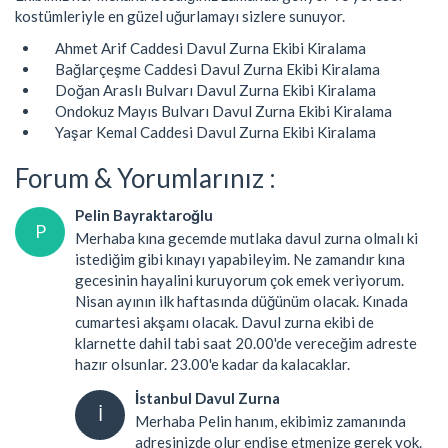
kostümleriyle en güzel uğurlamayı sizlere sunuyor.
Ahmet Arif Caddesi Davul Zurna Ekibi Kiralama
Bağlarçeşme Caddesi Davul Zurna Ekibi Kiralama
Doğan Araslı Bulvarı Davul Zurna Ekibi Kiralama
Ondokuz Mayıs Bulvarı Davul Zurna Ekibi Kiralama
Yaşar Kemal Caddesi Davul Zurna Ekibi Kiralama
Forum & Yorumlarınız :
Pelin Bayraktaroğlu
P
Merhaba kına gecemde mutlaka davul zurna olmalı ki
istediğim gibi kınayı yapabileyim. Ne zamandır kına
gecesinin hayalini kuruyorum çok emek veriyorum.
Nisan ayının ilk haftasında düğünüm olacak. Kınada
cumartesi akşamı olacak. Davul zurna ekibi de
klarnette dahil tabi saat 20.00'de vereceğim adreste
hazır olsunlar. 23.00'e kadar da kalacaklar.
İstanbul Davul Zurna
İ
Merhaba Pelin hanım, ekibimiz zamanında
adresinizde olur endişe etmenize gerek yok.