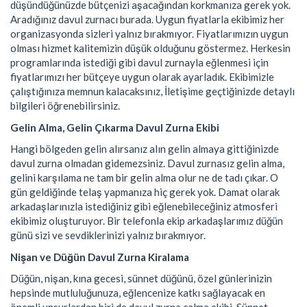
düşündüğünüzde bütçenizi aşacağından korkmanıza gerek yok.
Aradığınız davul zurnacı burada. Uygun fiyatlarla ekibimiz her
organizasyonda sizleri yalnız bırakmıyor. Fiyatlarımızın uygun
olması hizmet kalitemizin düşük olduğunu göstermez. Herkesin
programlarında istediği gibi davul zurnayla eğlenmesi için
fiyatlarımızı her bütçeye uygun olarak ayarladık. Ekibimizle
çalıştığınıza memnun kalacaksınız, İletişime geçtiğinizde detaylı
bilgileri öğrenebilirsiniz.
Gelin Alma, Gelin Çıkarma Davul Zurna Ekibi
Hangi bölgeden gelin alırsanız alın gelin almaya gittiğinizde
davul zurna olmadan gidemezsiniz. Davul zurnasız gelin alma,
gelini karşılama ne tam bir gelin alma olur ne de tadı çıkar. O
gün geldiğinde telaş yapmanıza hiç gerek yok. Damat olarak
arkadaşlarınızla istediğiniz gibi eğlenebileceğiniz atmosferi
ekibimiz oluşturuyor. Bir telefonla ekip arkadaşlarımız düğün
günü sizi ve sevdiklerinizi yalnız bırakmıyor.
Nişan ve Düğün Davul Zurna Kiralama
Düğün, nişan, kına gecesi, sünnet düğünü, özel günlerinizin
hepsinde mutluluğunuza, eğlencenize katkı sağlayacak en