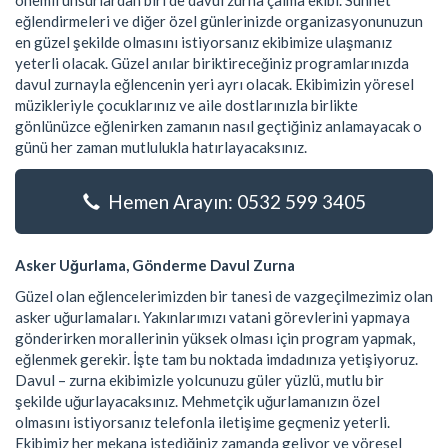
önemli unsurlardan biri de davul zurna çalma ekibi. Sünnet
eğlendirmeleri ve diğer özel günlerinizde organizasyonunuzun
en güzel şekilde olmasını istiyorsanız ekibimize ulaşmanız
yeterli olacak. Güzel anılar biriktireceğiniz programlarınızda
davul zurnayla eğlencenin yeri ayrı olacak. Ekibimizin yöresel
müzikleriyle çocuklarınız ve aile dostlarınızla birlikte
gönlünüzce eğlenirken zamanın nasıl geçtiğiniz anlamayacak o
günü her zaman mutlulukla hatırlayacaksınız.
Hemen Arayın: 0532 599 3405
Asker Uğurlama, Gönderme Davul Zurna
Güzel olan eğlencelerimizden bir tanesi de vazgeçilmezimiz olan
asker uğurlamaları. Yakınlarımızı vatani görevlerini yapmaya
gönderirken morallerinin yüksek olması için program yapmak,
eğlenmek gerekir. İşte tam bu noktada imdadınıza yetişiyoruz.
Davul – zurna ekibimizle yolcunuzu güler yüzlü, mutlu bir
şekilde uğurlayacaksınız. Mehmetçik uğurlamanızın özel
olmasını istiyorsanız telefonla iletişime geçmeniz yeterli.
Ekibimiz her mekana istediğiniz zamanda geliyor ve yöresel