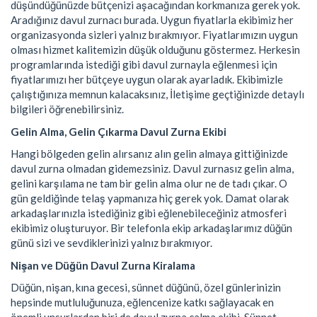
düşündüğünüzde bütçenizi aşacağından korkmanıza gerek yok.
Aradığınız davul zurnacı burada. Uygun fiyatlarla ekibimiz her
organizasyonda sizleri yalnız bırakmıyor. Fiyatlarımızın uygun
olması hizmet kalitemizin düşük olduğunu göstermez. Herkesin
programlarında istediği gibi davul zurnayla eğlenmesi için
fiyatlarımızı her bütçeye uygun olarak ayarladık. Ekibimizle
çalıştığınıza memnun kalacaksınız, İletişime geçtiğinizde detaylı
bilgileri öğrenebilirsiniz.
Gelin Alma, Gelin Çıkarma Davul Zurna Ekibi
Hangi bölgeden gelin alırsanız alın gelin almaya gittiğinizde
davul zurna olmadan gidemezsiniz. Davul zurnasız gelin alma,
gelini karşılama ne tam bir gelin alma olur ne de tadı çıkar. O
gün geldiğinde telaş yapmanıza hiç gerek yok. Damat olarak
arkadaşlarınızla istediğiniz gibi eğlenebileceğiniz atmosferi
ekibimiz oluşturuyor. Bir telefonla ekip arkadaşlarımız düğün
günü sizi ve sevdiklerinizi yalnız bırakmıyor.
Nişan ve Düğün Davul Zurna Kiralama
Düğün, nişan, kına gecesi, sünnet düğünü, özel günlerinizin
hepsinde mutluluğunuza, eğlencenize katkı sağlayacak en