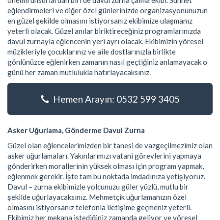
önemli unsurlardan biri de davul zurna çalma ekibi. Sünnet
eğlendirmeleri ve diğer özel günlerinizde organizasyonunuzun
en güzel şekilde olmasını istiyorsanız ekibimize ulaşmanız
yeterli olacak. Güzel anılar biriktireceğiniz programlarınızda
davul zurnayla eğlencenin yeri ayrı olacak. Ekibimizin yöresel
müzikleriyle çocuklarınız ve aile dostlarınızla birlikte
gönlünüzce eğlenirken zamanın nasıl geçtiğiniz anlamayacak o
günü her zaman mutlulukla hatırlayacaksınız.
Hemen Arayın: 0532 599 3405
Asker Uğurlama, Gönderme Davul Zurna
Güzel olan eğlencelerimizden bir tanesi de vazgeçilmezimiz olan
asker uğurlamaları. Yakınlarımızı vatani görevlerini yapmaya
gönderirken morallerinin yüksek olması için program yapmak,
eğlenmek gerekir. İşte tam bu noktada imdadınıza yetişiyoruz.
Davul – zurna ekibimizle yolcunuzu güler yüzlü, mutlu bir
şekilde uğurlayacaksınız. Mehmetçik uğurlamanızın özel
olmasını istiyorsanız telefonla iletişime geçmeniz yeterli.
Ekibimiz her mekana istediğiniz zamanda geliyor ve yöresel