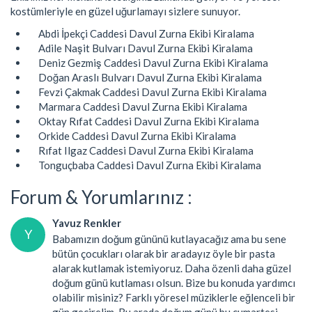
kostümleriyle en güzel uğurlamayı sizlere sunuyor.
Abdi İpekçi Caddesi Davul Zurna Ekibi Kiralama
Adile Naşit Bulvarı Davul Zurna Ekibi Kiralama
Deniz Gezmiş Caddesi Davul Zurna Ekibi Kiralama
Doğan Araslı Bulvarı Davul Zurna Ekibi Kiralama
Fevzi Çakmak Caddesi Davul Zurna Ekibi Kiralama
Marmara Caddesi Davul Zurna Ekibi Kiralama
Oktay Rıfat Caddesi Davul Zurna Ekibi Kiralama
Orkide Caddesi Davul Zurna Ekibi Kiralama
Rıfat Ilgaz Caddesi Davul Zurna Ekibi Kiralama
Tonguçbaba Caddesi Davul Zurna Ekibi Kiralama
Forum & Yorumlarınız :
Yavuz Renkler
Y
Babamızın doğum gününü kutlayacağız ama bu sene
bütün çocukları olarak bir aradayız öyle bir pasta
alarak kutlamak istemiyoruz. Daha özenli daha güzel
doğum günü kutlaması olsun. Bize bu konuda yardımcı
olabilir misiniz? Farklı yöresel müziklerle eğlenceli bir
gün geçirelim. Bu arada doğum günü bu cumartesi