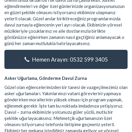
önemli unsurlardan biri de davul zurna çalma ekibi. Sünnet
eğlendirmeleri ve diğer özel günlerinizde organizasyonunuzun
en güzel şekilde olmasını istiyorsanız ekibimize ulaşmanız
yeterli olacak. Güzel anılar biriktireceğiniz programlarınızda
davul zurnayla eğlencenin yeri ayrı olacak. Ekibimizin yöresel
müzikleriyle çocuklarınız ve aile dostlarınızla birlikte
gönlünüzce eğlenirken zamanın nasıl geçtiğiniz anlamayacak o
günü her zaman mutlulukla hatırlayacaksınız.
Hemen Arayın: 0532 599 3405
Asker Uğurlama, Gönderme Davul Zurna
Güzel olan eğlencelerimizden bir tanesi de vazgeçilmezimiz olan
asker uğurlamaları. Yakınlarımızı vatani görevlerini yapmaya
gönderirken morallerinin yüksek olması için program yapmak,
eğlenmek gerekir. İşte tam bu noktada imdadınıza yetişiyoruz.
Davul – zurna ekibimizle yolcunuzu güler yüzlü, mutlu bir
şekilde uğurlayacaksınız. Mehmetçik uğurlamanızın özel
olmasını istiyorsanız telefonla iletişime geçmeniz yeterli.
Ekibimiz her mekana istediğiniz zamanda geliyor ve yöresel