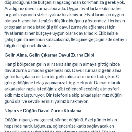
düşündüğünüzde bütçenizi aşacağından korkmanıza gerek yok.
Aradığınız davul zurnacı burada. Uygun fiyatlarla ekibimiz her
organizasyonda sizleri yalnız bırakmıyor. Fiyatlarımızın uygun
olması hizmet kalitemizin düşük olduğunu göstermez. Herkesin
programlarında istediği gibi davul zurnayla eğlenmesi için
fiyatlarımızı her bütçeye uygun olarak ayarladık. Ekibimizle
çalıştığınıza memnun kalacaksınız, İletişime geçtiğinizde detaylı
bilgileri öğrenebilirsiniz.
Gelin Alma, Gelin Çıkarma Davul Zurna Ekibi
Hangi bölgeden gelin alırsanız alın gelin almaya gittiğinizde
davul zurna olmadan gidemezsiniz. Davul zurnasız gelin alma,
gelini karşılama ne tam bir gelin alma olur ne de tadı çıkar. O
gün geldiğinde telaş yapmanıza hiç gerek yok. Damat olarak
arkadaşlarınızla istediğiniz gibi eğlenebileceğiniz atmosferi
ekibimiz oluşturuyor. Bir telefonla ekip arkadaşlarımız düğün
günü sizi ve sevdiklerinizi yalnız bırakmıyor.
Nişan ve Düğün Davul Zurna Kiralama
Düğün, nişan, kına gecesi, sünnet düğünü, özel günlerinizin
hepsinde mutluluğunuza, eğlencenize katkı sağlayacak en