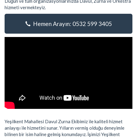
Düğün ve tüm organizasyonlarınızda Davul, Zurna ve Orkestra
hizmeti vermekteyiz.
Hemen Arayın: 0532 599 3405
Yeşilkent Mahallesi Davul Zurna Ekibimiz ile kaliteli hizmet
anlayışı ile hizmetini sunar. Yılların vermiş olduğu deneyimle
bilinen bir isim haline gelmiş konumdayız. İşimizi Yeşilkent