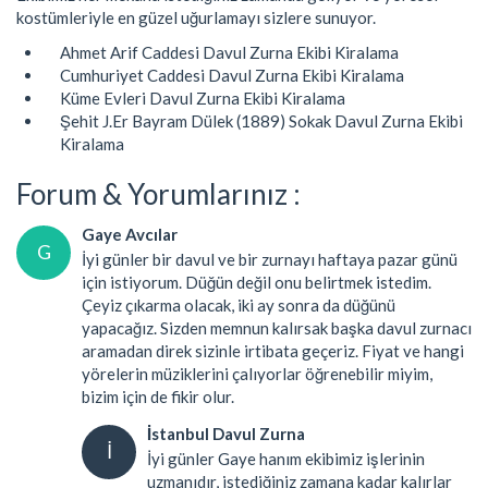
kostümleriyle en güzel uğurlamayı sizlere sunuyor.
Ahmet Arif Caddesi Davul Zurna Ekibi Kiralama
Cumhuriyet Caddesi Davul Zurna Ekibi Kiralama
Küme Evleri Davul Zurna Ekibi Kiralama
Şehit J.Er Bayram Dülek (1889) Sokak Davul Zurna Ekibi
Kiralama
Forum & Yorumlarınız :
Gaye Avcılar
G
İyi günler bir davul ve bir zurnayı haftaya pazar günü
için istiyorum. Düğün değil onu belirtmek istedim.
Çeyiz çıkarma olacak, iki ay sonra da düğünü
yapacağız. Sizden memnun kalırsak başka davul zurnacı
aramadan direk sizinle irtibata geçeriz. Fiyat ve hangi
yörelerin müziklerini çalıyorlar öğrenebilir miyim,
bizim için de fikir olur.
İstanbul Davul Zurna
İ
İyi günler Gaye hanım ekibimiz işlerinin
uzmanıdır, istediğiniz zamana kadar kalırlar