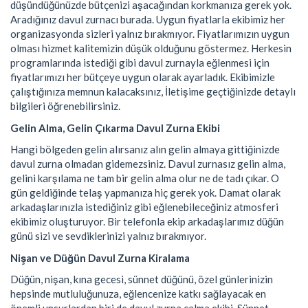
düşündüğünüzde bütçenizi aşacağından korkmanıza gerek yok.
Aradığınız davul zurnacı burada. Uygun fiyatlarla ekibimiz her
organizasyonda sizleri yalnız bırakmıyor. Fiyatlarımızın uygun
olması hizmet kalitemizin düşük olduğunu göstermez. Herkesin
programlarında istediği gibi davul zurnayla eğlenmesi için
fiyatlarımızı her bütçeye uygun olarak ayarladık. Ekibimizle
çalıştığınıza memnun kalacaksınız, İletişime geçtiğinizde detaylı
bilgileri öğrenebilirsiniz.
Gelin Alma, Gelin Çıkarma Davul Zurna Ekibi
Hangi bölgeden gelin alırsanız alın gelin almaya gittiğinizde
davul zurna olmadan gidemezsiniz. Davul zurnasız gelin alma,
gelini karşılama ne tam bir gelin alma olur ne de tadı çıkar. O
gün geldiğinde telaş yapmanıza hiç gerek yok. Damat olarak
arkadaşlarınızla istediğiniz gibi eğlenebileceğiniz atmosferi
ekibimiz oluşturuyor. Bir telefonla ekip arkadaşlarımız düğün
günü sizi ve sevdiklerinizi yalnız bırakmıyor.
Nişan ve Düğün Davul Zurna Kiralama
Düğün, nişan, kına gecesi, sünnet düğünü, özel günlerinizin
hepsinde mutluluğunuza, eğlencenize katkı sağlayacak en