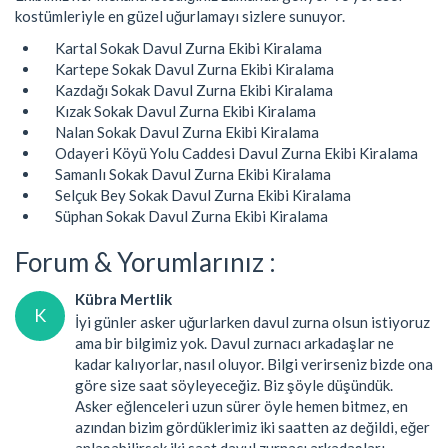
kostümleriyle en güzel uğurlamayı sizlere sunuyor.
Kartal Sokak Davul Zurna Ekibi Kiralama
Kartepe Sokak Davul Zurna Ekibi Kiralama
Kazdağı Sokak Davul Zurna Ekibi Kiralama
Kızak Sokak Davul Zurna Ekibi Kiralama
Nalan Sokak Davul Zurna Ekibi Kiralama
Odayeri Köyü Yolu Caddesi Davul Zurna Ekibi Kiralama
Samanlı Sokak Davul Zurna Ekibi Kiralama
Selçuk Bey Sokak Davul Zurna Ekibi Kiralama
Süphan Sokak Davul Zurna Ekibi Kiralama
Forum & Yorumlarınız :
Kübra Mertlik
K
İyi günler asker uğurlarken davul zurna olsun istiyoruz
ama bir bilgimiz yok. Davul zurnacı arkadaşlar ne
kadar kalıyorlar, nasıl oluyor. Bilgi verirseniz bizde ona
göre size saat söyleyeceğiz. Biz şöyle düşündük.
Asker eğlenceleri uzun sürer öyle hemen bitmez, en
azından bizim gördüklerimiz iki saatten az değildi, eğer
anlaşabilirsek iki saat davul zurnacı arkadaşları