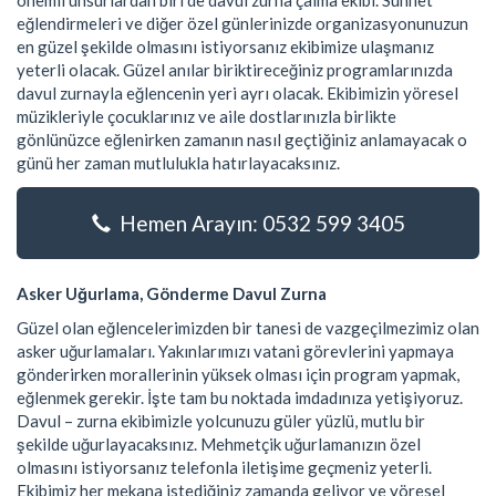
önemli unsurlardan biri de davul zurna çalma ekibi. Sünnet
eğlendirmeleri ve diğer özel günlerinizde organizasyonunuzun
en güzel şekilde olmasını istiyorsanız ekibimize ulaşmanız
yeterli olacak. Güzel anılar biriktireceğiniz programlarınızda
davul zurnayla eğlencenin yeri ayrı olacak. Ekibimizin yöresel
müzikleriyle çocuklarınız ve aile dostlarınızla birlikte
gönlünüzce eğlenirken zamanın nasıl geçtiğiniz anlamayacak o
günü her zaman mutlulukla hatırlayacaksınız.
Hemen Arayın: 0532 599 3405
Asker Uğurlama, Gönderme Davul Zurna
Güzel olan eğlencelerimizden bir tanesi de vazgeçilmezimiz olan
asker uğurlamaları. Yakınlarımızı vatani görevlerini yapmaya
gönderirken morallerinin yüksek olması için program yapmak,
eğlenmek gerekir. İşte tam bu noktada imdadınıza yetişiyoruz.
Davul – zurna ekibimizle yolcunuzu güler yüzlü, mutlu bir
şekilde uğurlayacaksınız. Mehmetçik uğurlamanızın özel
olmasını istiyorsanız telefonla iletişime geçmeniz yeterli.
Ekibimiz her mekana istediğiniz zamanda geliyor ve yöresel