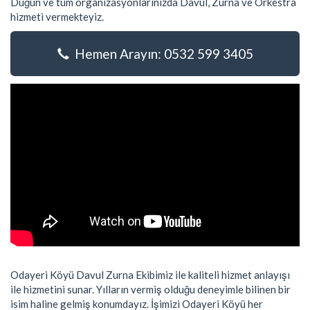
Düğün ve tüm organizasyonlarınızda Davul, Zurna ve Orkestra
hizmeti vermekteyiz.
Hemen Arayın: 0532 599 3405
Odayeri Köyü Davul Zurna Ekibimiz ile kaliteli hizmet anlayışı
ile hizmetini sunar. Yılların vermiş olduğu deneyimle bilinen bir
isim haline gelmiş konumdayız. İşimizi Odayeri Köyü her