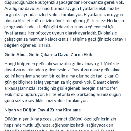
düşündüğünüzde bütçenizi aşacağından korkmanıza gerek yok.
Aradığınız davul zurnacı burada. Uygun fiyatlarla ekibimiz her
organizasyonda sizleri yalnız bırakmıyor. Fiyatlarımızın uygun
olması hizmet kalitemizin düşük olduğunu göstermez. Herkesin
programlarında istediği gibi davul zurnayla eğlenmesi için
fiyatlarımızı her bütçeye uygun olarak ayarladık. Ekibimizle
çalıştığınıza memnun kalacaksınız, İletişime geçtiğinizde detaylı
bilgileri öğrenebilirsiniz.
Gelin Alma, Gelin Çıkarma Davul Zurna Ekibi
Hangi bölgeden gelin alırsanız alın gelin almaya gittiğinizde
davul zurna olmadan gidemezsiniz. Davul zurnasız gelin alma,
gelini karşılama ne tam bir gelin alma olur ne de tadı çıkar. O
gün geldiğinde telaş yapmanıza hiç gerek yok. Damat olarak
arkadaşlarınızla istediğiniz gibi eğlenebileceğiniz atmosferi
ekibimiz oluşturuyor. Bir telefonla ekip arkadaşlarımız düğün
günü sizi ve sevdiklerinizi yalnız bırakmıyor.
Nişan ve Düğün Davul Zurna Kiralama
Düğün, nişan, kına gecesi, sünnet düğünü, özel günlerinizin
hepsinde mutluluğunuza, eğlencenize katkı sağlayacak en