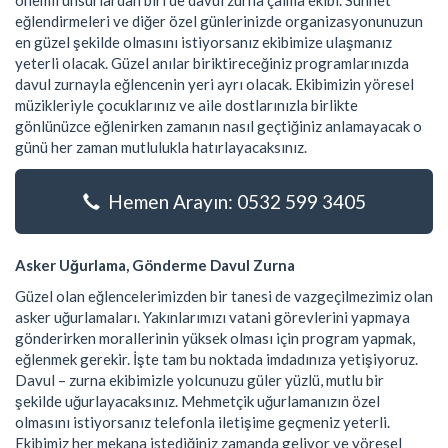
önemli unsurlardan biri de davul zurna çalma ekibi. Sünnet
eğlendirmeleri ve diğer özel günlerinizde organizasyonunuzun
en güzel şekilde olmasını istiyorsanız ekibimize ulaşmanız
yeterli olacak. Güzel anılar biriktireceğiniz programlarınızda
davul zurnayla eğlencenin yeri ayrı olacak. Ekibimizin yöresel
müzikleriyle çocuklarınız ve aile dostlarınızla birlikte
gönlünüzce eğlenirken zamanın nasıl geçtiğiniz anlamayacak o
günü her zaman mutlulukla hatırlayacaksınız.
Hemen Arayın: 0532 599 3405
Asker Uğurlama, Gönderme Davul Zurna
Güzel olan eğlencelerimizden bir tanesi de vazgeçilmezimiz olan
asker uğurlamaları. Yakınlarımızı vatani görevlerini yapmaya
gönderirken morallerinin yüksek olması için program yapmak,
eğlenmek gerekir. İşte tam bu noktada imdadınıza yetişiyoruz.
Davul – zurna ekibimizle yolcunuzu güler yüzlü, mutlu bir
şekilde uğurlayacaksınız. Mehmetçik uğurlamanızın özel
olmasını istiyorsanız telefonla iletişime geçmeniz yeterli.
Ekibimiz her mekana istediğiniz zamanda geliyor ve yöresel