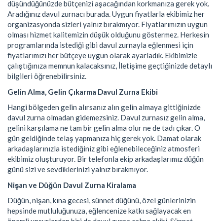
düşündüğünüzde bütçenizi aşacağından korkmanıza gerek yok.
Aradığınız davul zurnacı burada. Uygun fiyatlarla ekibimiz her
organizasyonda sizleri yalnız bırakmıyor. Fiyatlarımızın uygun
olması hizmet kalitemizin düşük olduğunu göstermez. Herkesin
programlarında istediği gibi davul zurnayla eğlenmesi için
fiyatlarımızı her bütçeye uygun olarak ayarladık. Ekibimizle
çalıştığınıza memnun kalacaksınız, İletişime geçtiğinizde detaylı
bilgileri öğrenebilirsiniz.
Gelin Alma, Gelin Çıkarma Davul Zurna Ekibi
Hangi bölgeden gelin alırsanız alın gelin almaya gittiğinizde
davul zurna olmadan gidemezsiniz. Davul zurnasız gelin alma,
gelini karşılama ne tam bir gelin alma olur ne de tadı çıkar. O
gün geldiğinde telaş yapmanıza hiç gerek yok. Damat olarak
arkadaşlarınızla istediğiniz gibi eğlenebileceğiniz atmosferi
ekibimiz oluşturuyor. Bir telefonla ekip arkadaşlarımız düğün
günü sizi ve sevdiklerinizi yalnız bırakmıyor.
Nişan ve Düğün Davul Zurna Kiralama
Düğün, nişan, kına gecesi, sünnet düğünü, özel günlerinizin
hepsinde mutluluğunuza, eğlencenize katkı sağlayacak en