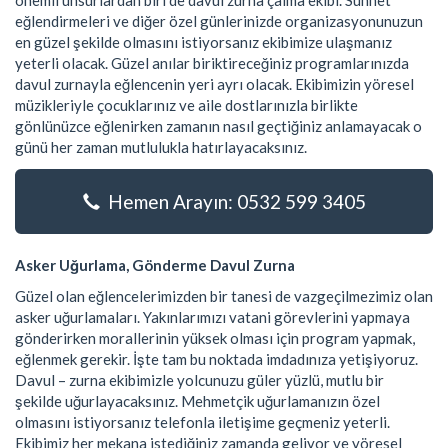
önemli unsurlardan biri de davul zurna çalma ekibi. Sünnet
eğlendirmeleri ve diğer özel günlerinizde organizasyonunuzun
en güzel şekilde olmasını istiyorsanız ekibimize ulaşmanız
yeterli olacak. Güzel anılar biriktireceğiniz programlarınızda
davul zurnayla eğlencenin yeri ayrı olacak. Ekibimizin yöresel
müzikleriyle çocuklarınız ve aile dostlarınızla birlikte
gönlünüzce eğlenirken zamanın nasıl geçtiğiniz anlamayacak o
günü her zaman mutlulukla hatırlayacaksınız.
Hemen Arayın: 0532 599 3405
Asker Uğurlama, Gönderme Davul Zurna
Güzel olan eğlencelerimizden bir tanesi de vazgeçilmezimiz olan
asker uğurlamaları. Yakınlarımızı vatani görevlerini yapmaya
gönderirken morallerinin yüksek olması için program yapmak,
eğlenmek gerekir. İşte tam bu noktada imdadınıza yetişiyoruz.
Davul – zurna ekibimizle yolcunuzu güler yüzlü, mutlu bir
şekilde uğurlayacaksınız. Mehmetçik uğurlamanızın özel
olmasını istiyorsanız telefonla iletişime geçmeniz yeterli.
Ekibimiz her mekana istediğiniz zamanda geliyor ve yöresel