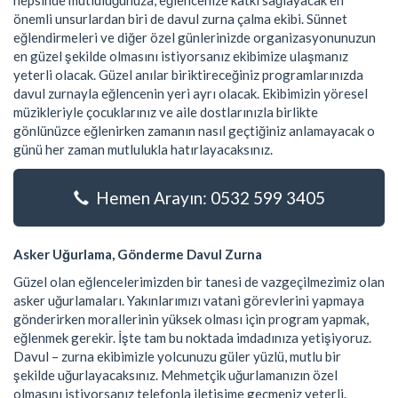
hepsinde mutluluğunuza, eğlencenize katkı sağlayacak en
önemli unsurlardan biri de davul zurna çalma ekibi. Sünnet
eğlendirmeleri ve diğer özel günlerinizde organizasyonunuzun
en güzel şekilde olmasını istiyorsanız ekibimize ulaşmanız
yeterli olacak. Güzel anılar biriktireceğiniz programlarınızda
davul zurnayla eğlencenin yeri ayrı olacak. Ekibimizin yöresel
müzikleriyle çocuklarınız ve aile dostlarınızla birlikte
gönlünüzce eğlenirken zamanın nasıl geçtiğiniz anlamayacak o
günü her zaman mutlulukla hatırlayacaksınız.
Hemen Arayın: 0532 599 3405
Asker Uğurlama, Gönderme Davul Zurna
Güzel olan eğlencelerimizden bir tanesi de vazgeçilmezimiz olan
asker uğurlamaları. Yakınlarımızı vatani görevlerini yapmaya
gönderirken morallerinin yüksek olması için program yapmak,
eğlenmek gerekir. İşte tam bu noktada imdadınıza yetişiyoruz.
Davul – zurna ekibimizle yolcunuzu güler yüzlü, mutlu bir
şekilde uğurlayacaksınız. Mehmetçik uğurlamanızın özel
olmasını istiyorsanız telefonla iletişime geçmeniz yeterli.