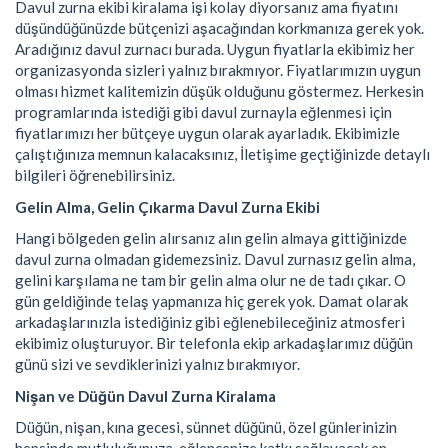
Davul zurna ekibi kiralama işi kolay diyorsanız ama fiyatını
düşündüğünüzde bütçenizi aşacağından korkmanıza gerek yok.
Aradığınız davul zurnacı burada. Uygun fiyatlarla ekibimiz her
organizasyonda sizleri yalnız bırakmıyor. Fiyatlarımızın uygun
olması hizmet kalitemizin düşük olduğunu göstermez. Herkesin
programlarında istediği gibi davul zurnayla eğlenmesi için
fiyatlarımızı her bütçeye uygun olarak ayarladık. Ekibimizle
çalıştığınıza memnun kalacaksınız, İletişime geçtiğinizde detaylı
bilgileri öğrenebilirsiniz.
Gelin Alma, Gelin Çıkarma Davul Zurna Ekibi
Hangi bölgeden gelin alırsanız alın gelin almaya gittiğinizde
davul zurna olmadan gidemezsiniz. Davul zurnasız gelin alma,
gelini karşılama ne tam bir gelin alma olur ne de tadı çıkar. O
gün geldiğinde telaş yapmanıza hiç gerek yok. Damat olarak
arkadaşlarınızla istediğiniz gibi eğlenebileceğiniz atmosferi
ekibimiz oluşturuyor. Bir telefonla ekip arkadaşlarımız düğün
günü sizi ve sevdiklerinizi yalnız bırakmıyor.
Nişan ve Düğün Davul Zurna Kiralama
Düğün, nişan, kına gecesi, sünnet düğünü, özel günlerinizin