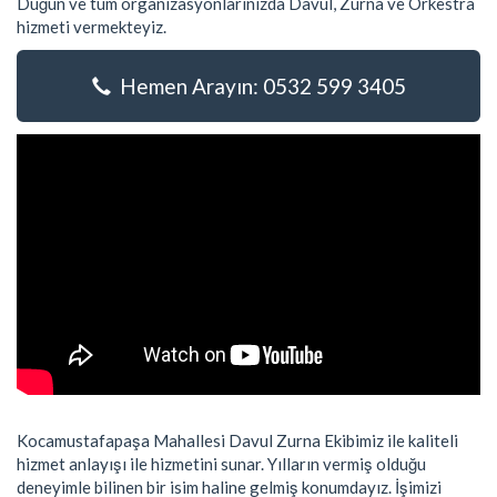
Düğün ve tüm organizasyonlarınızda Davul, Zurna ve Orkestra
hizmeti vermekteyiz.
Hemen Arayın: 0532 599 3405
Kocamustafapaşa Mahallesi Davul Zurna Ekibimiz ile kaliteli
hizmet anlayışı ile hizmetini sunar. Yılların vermiş olduğu
deneyimle bilinen bir isim haline gelmiş konumdayız. İşimizi