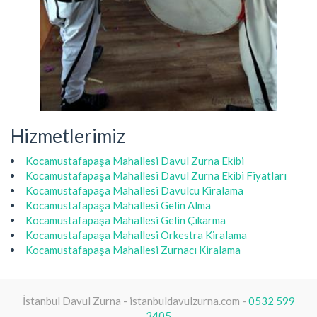
Hizmetlerimiz
Kocamustafapaşa Mahallesi Davul Zurna Ekibi
Kocamustafapaşa Mahallesi Davul Zurna Ekibi Fiyatları
Kocamustafapaşa Mahallesi Davulcu Kiralama
Kocamustafapaşa Mahallesi Gelin Alma
Kocamustafapaşa Mahallesi Gelin Çıkarma
Kocamustafapaşa Mahallesi Orkestra Kiralama
Kocamustafapaşa Mahallesi Zurnacı Kiralama
İstanbul Davul Zurna - istanbuldavulzurna.com -
0532 599
3405