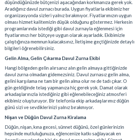
düşündüğünüzde bütçenizi aşacağından korkmanıza gerek yok.
Aradığınız davul zurnacı burada. Uygun fiyatlarla ekibimiz her
organizasyonda sizleri yalnız bırakmıyor. Fiyatlarımızın uygun
olması hizmet kalitemizin düşük olduğunu göstermez. Herkesin
programlarında istediği gibi davul zurnayla eğlenmesi için
fiyatlarımızı her bütçeye uygun olarak ayarladık. Ekibimizle
çalıştığınıza memnun kalacaksınız, İletişime geçtiğinizde detaylı
bilgileri öğrenebilirsiniz.
Gelin Alma, Gelin Çıkarma Davul Zurna Ekibi
Hangi bölgeden gelin alırsanız alın gelin almaya gittiğinizde
davul zurna olmadan gidemezsiniz. Davul zurnasız gelin alma,
gelini karşılama ne tam bir gelin alma olur ne de tadı çıkar. O
gün geldiğinde telaş yapmanıza hiç gerek yok. Damat olarak
arkadaşlarınızla istediğiniz gibi eğlenebileceğiniz atmosferi
ekibimiz oluşturuyor. Bir telefonla ekip arkadaşlarımız düğün
günü sizi ve sevdiklerinizi yalnız bırakmıyor.
Nişan ve Düğün Davul Zurna Kiralama
Düğün, nişan, kına gecesi, sünnet düğünü, özel günlerinizin
hepsinde mutluluğunuza, eğlencenize katkı sağlayacak en