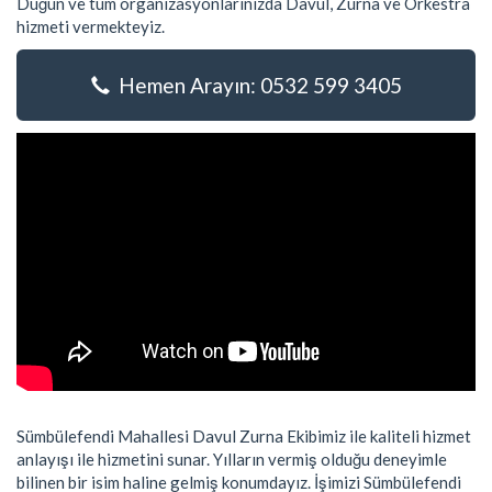
Düğün ve tüm organizasyonlarınızda Davul, Zurna ve Orkestra
hizmeti vermekteyiz.
Hemen Arayın: 0532 599 3405
Sümbülefendi Mahallesi Davul Zurna Ekibimiz ile kaliteli hizmet
anlayışı ile hizmetini sunar. Yılların vermiş olduğu deneyimle
bilinen bir isim haline gelmiş konumdayız. İşimizi Sümbülefendi