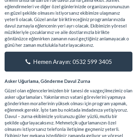
önemli unsurlardan biri de davul zurna çalma ekibi. Sünnet
eğlendirmeleri ve diğer özel günlerinizde organizasyonunuzun
en güzel şekilde olmasını istiyorsanız ekibimize ulaşmanız
yeterli olacak. Güzel anılar biriktireceğiniz programlarınızda
davul zurnayla eğlencenin yeri ayrı olacak. Ekibimizin yöresel
müzikleriyle çocuklarınız ve aile dostlarınızla birlikte
gönlünüzce eğlenirken zamanın nasıl geçtiğiniz anlamayacak o
günü her zaman mutlulukla hatırlayacaksınız.
Hemen Arayın: 0532 599 3405
Asker Uğurlama, Gönderme Davul Zurna
Güzel olan eğlencelerimizden bir tanesi de vazgeçilmezimiz olan
asker uğurlamaları. Yakınlarımızı vatani görevlerini yapmaya
gönderirken morallerinin yüksek olması için program yapmak,
eğlenmek gerekir. İşte tam bu noktada imdadınıza yetişiyoruz.
Davul – zurna ekibimizle yolcunuzu güler yüzlü, mutlu bir
şekilde uğurlayacaksınız. Mehmetçik uğurlamanızın özel
olmasını istiyorsanız telefonla iletişime geçmeniz yeterli.
Ekibimiz her mekana istediğiniz zamanda geliyor ve yöresel