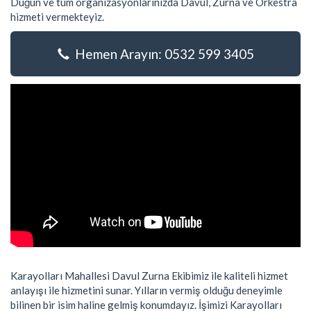
Düğün ve tüm organizasyonlarınızda Davul, Zurna ve Orkestra
hizmeti vermekteyiz.
Hemen Arayın: 0532 599 3405
Karayolları Mahallesi Davul Zurna Ekibimiz ile kaliteli hizmet
anlayışı ile hizmetini sunar. Yılların vermiş olduğu deneyimle
bilinen bir isim haline gelmiş konumdayız. İşimizi Karayolları