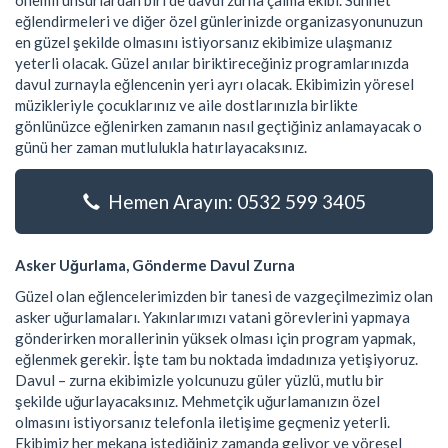
önemli unsurlardan biri de davul zurna çalma ekibi. Sünnet
eğlendirmeleri ve diğer özel günlerinizde organizasyonunuzun
en güzel şekilde olmasını istiyorsanız ekibimize ulaşmanız
yeterli olacak. Güzel anılar biriktireceğiniz programlarınızda
davul zurnayla eğlencenin yeri ayrı olacak. Ekibimizin yöresel
müzikleriyle çocuklarınız ve aile dostlarınızla birlikte
gönlünüzce eğlenirken zamanın nasıl geçtiğiniz anlamayacak o
günü her zaman mutlulukla hatırlayacaksınız.
Hemen Arayın: 0532 599 3405
Asker Uğurlama, Gönderme Davul Zurna
Güzel olan eğlencelerimizden bir tanesi de vazgeçilmezimiz olan
asker uğurlamaları. Yakınlarımızı vatani görevlerini yapmaya
gönderirken morallerinin yüksek olması için program yapmak,
eğlenmek gerekir. İşte tam bu noktada imdadınıza yetişiyoruz.
Davul – zurna ekibimizle yolcunuzu güler yüzlü, mutlu bir
şekilde uğurlayacaksınız. Mehmetçik uğurlamanızın özel
olmasını istiyorsanız telefonla iletişime geçmeniz yeterli.
Ekibimiz her mekana istediğiniz zamanda geliyor ve yöresel