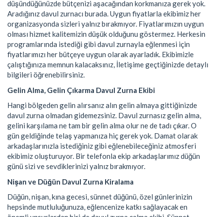
düşündüğünüzde bütçenizi aşacağından korkmanıza gerek yok.
Aradığınız davul zurnacı burada. Uygun fiyatlarla ekibimiz her
organizasyonda sizleri yalnız bırakmıyor. Fiyatlarımızın uygun
olması hizmet kalitemizin düşük olduğunu göstermez. Herkesin
programlarında istediği gibi davul zurnayla eğlenmesi için
fiyatlarımızı her bütçeye uygun olarak ayarladık. Ekibimizle
çalıştığınıza memnun kalacaksınız, İletişime geçtiğinizde detaylı
bilgileri öğrenebilirsiniz.
Gelin Alma, Gelin Çıkarma Davul Zurna Ekibi
Hangi bölgeden gelin alırsanız alın gelin almaya gittiğinizde
davul zurna olmadan gidemezsiniz. Davul zurnasız gelin alma,
gelini karşılama ne tam bir gelin alma olur ne de tadı çıkar. O
gün geldiğinde telaş yapmanıza hiç gerek yok. Damat olarak
arkadaşlarınızla istediğiniz gibi eğlenebileceğiniz atmosferi
ekibimiz oluşturuyor. Bir telefonla ekip arkadaşlarımız düğün
günü sizi ve sevdiklerinizi yalnız bırakmıyor.
Nişan ve Düğün Davul Zurna Kiralama
Düğün, nişan, kına gecesi, sünnet düğünü, özel günlerinizin
hepsinde mutluluğunuza, eğlencenize katkı sağlayacak en