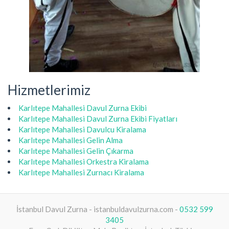
Hizmetlerimiz
Karlıtepe Mahallesi Davul Zurna Ekibi
Karlıtepe Mahallesi Davul Zurna Ekibi Fiyatları
Karlıtepe Mahallesi Davulcu Kiralama
Karlıtepe Mahallesi Gelin Alma
Karlıtepe Mahallesi Gelin Çıkarma
Karlıtepe Mahallesi Orkestra Kiralama
Karlıtepe Mahallesi Zurnacı Kiralama
İstanbul Davul Zurna - istanbuldavulzurna.com -
0532 599
3405