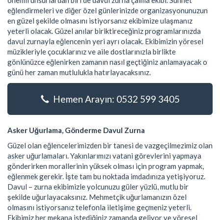
önemli unsurlardan biri de davul zurna çalma ekibi. Sünnet
eğlendirmeleri ve diğer özel günlerinizde organizasyonunuzun
en güzel şekilde olmasını istiyorsanız ekibimize ulaşmanız
yeterli olacak. Güzel anılar biriktireceğiniz programlarınızda
davul zurnayla eğlencenin yeri ayrı olacak. Ekibimizin yöresel
müzikleriyle çocuklarınız ve aile dostlarınızla birlikte
gönlünüzce eğlenirken zamanın nasıl geçtiğiniz anlamayacak o
günü her zaman mutlulukla hatırlayacaksınız.
Hemen Arayın: 0532 599 3405
Asker Uğurlama, Gönderme Davul Zurna
Güzel olan eğlencelerimizden bir tanesi de vazgeçilmezimiz olan
asker uğurlamaları. Yakınlarımızı vatani görevlerini yapmaya
gönderirken morallerinin yüksek olması için program yapmak,
eğlenmek gerekir. İşte tam bu noktada imdadınıza yetişiyoruz.
Davul – zurna ekibimizle yolcunuzu güler yüzlü, mutlu bir
şekilde uğurlayacaksınız. Mehmetçik uğurlamanızın özel
olmasını istiyorsanız telefonla iletişime geçmeniz yeterli.
Ekibimiz her mekana istediğiniz zamanda geliyor ve yöresel