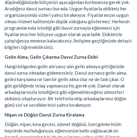
düşündüğünüzde bütçenizi aşacağından korkmanıza gerek yok.
Aradığınız davul zurnacı burada. Uygun fiyatlarla ekibimiz her
organizasyonda sizleri yalnız bırakmıyor. Fiyatlarımızın uygun
olması hizmet kalitemizin düşük olduğunu göstermez. Herkesin
programlarında istediği gibi davul zurnayla eğlenmesi için
fiyatlarımızı her bütçeye uygun olarak ayarladık. Ekibimizle
çalıştığınıza memnun kalacaksınız, İletişime geçtiğinizde detaylı
bilgileri öğrenebilirsiniz.
Gelin Alma, Gelin Çıkarma Davul Zurna Ekibi
Hangi bölgeden gelin alırsanız alın gelin almaya gittiğinizde
davul zurna olmadan gidemezsiniz. Davul zurnasız gelin alma,
gelini karşılama ne tam bir gelin alma olur ne de tadı çıkar. O
gün geldiğinde telaş yapmanıza hiç gerek yok. Damat olarak
arkadaşlarınızla istediğiniz gibi eğlenebileceğiniz atmosferi
ekibimiz oluşturuyor. Bir telefonla ekip arkadaşlarımız düğün
günü sizi ve sevdiklerinizi yalnız bırakmıyor.
Nişan ve Düğün Davul Zurna Kiralama
Düğün, nişan, kına gecesi, sünnet düğünü, özel günlerinizin
hepsinde mutluluğunuza, eğlencenize katkı sağlayacak en