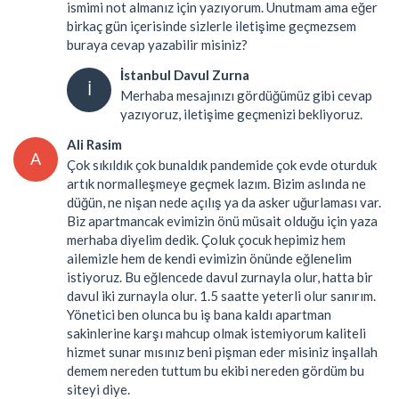
ismimi not almanız için yazıyorum. Unutmam ama eğer
birkaç gün içerisinde sizlerle iletişime geçmezsem
buraya cevap yazabilir misiniz?
İstanbul Davul Zurna
İ
Merhaba mesajınızı gördüğümüz gibi cevap
yazıyoruz, iletişime geçmenizi bekliyoruz.
Ali Rasim
A
Çok sıkıldık çok bunaldık pandemide çok evde oturduk
artık normalleşmeye geçmek lazım. Bizim aslında ne
düğün, ne nişan nede açılış ya da asker uğurlaması var.
Biz apartmancak evimizin önü müsait olduğu için yaza
merhaba diyelim dedik. Çoluk çocuk hepimiz hem
ailemizle hem de kendi evimizin önünde eğlenelim
istiyoruz. Bu eğlencede davul zurnayla olur, hatta bir
davul iki zurnayla olur. 1.5 saatte yeterli olur sanırım.
Yönetici ben olunca bu iş bana kaldı apartman
sakinlerine karşı mahcup olmak istemiyorum kaliteli
hizmet sunar mısınız beni pişman eder misiniz inşallah
demem nereden tuttum bu ekibi nereden gördüm bu
siteyi diye.