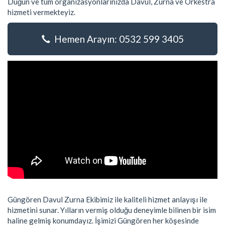
Düğün ve tüm organizasyonlarınızda Davul, Zurna ve Orkestra
hizmeti vermekteyiz.
Hemen Arayın: 0532 599 3405
Güngören Davul Zurna Ekibimiz ile kaliteli hizmet anlayışı ile
hizmetini sunar. Yılların vermiş olduğu deneyimle bilinen bir isim
haline gelmiş konumdayız. İşimizi Güngören her köşesinde