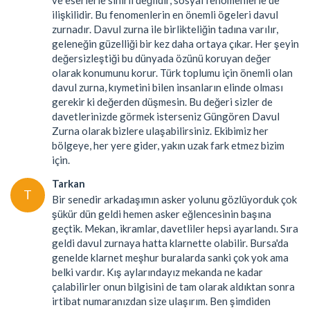
ilişkilidir. Bu fenomenlerin en önemli ögeleri davul
zurnadır. Davul zurna ile birlikteliğin tadına varılır,
geleneğin güzelliği bir kez daha ortaya çıkar. Her şeyin
değersizleştiği bu dünyada özünü koruyan değer
olarak konumunu korur. Türk toplumu için önemli olan
davul zurna, kıymetini bilen insanların elinde olması
gerekir ki değerden düşmesin. Bu değeri sizler de
davetlerinizde görmek isterseniz Güngören Davul
Zurna olarak bizlere ulaşabilirsiniz. Ekibimiz her
bölgeye, her yere gider, yakın uzak fark etmez bizim
için.
Tarkan
T
Bir senedir arkadaşımın asker yolunu gözlüyorduk çok
şükür dün geldi hemen asker eğlencesinin başına
geçtik. Mekan, ikramlar, davetliler hepsi ayarlandı. Sıra
geldi davul zurnaya hatta klarnette olabilir. Bursa'da
genelde klarnet meşhur buralarda sanki çok yok ama
belki vardır. Kış aylarındayız mekanda ne kadar
çalabilirler onun bilgisini de tam olarak aldıktan sonra
irtibat numaranızdan size ulaşırım. Ben şimdiden