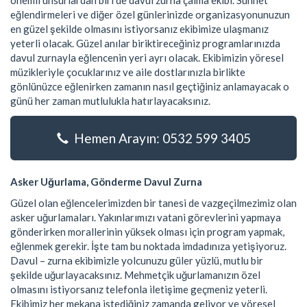
önemli unsurlardan biri de davul zurna çalma ekibi. Sünnet
eğlendirmeleri ve diğer özel günlerinizde organizasyonunuzun
en güzel şekilde olmasını istiyorsanız ekibimize ulaşmanız
yeterli olacak. Güzel anılar biriktireceğiniz programlarınızda
davul zurnayla eğlencenin yeri ayrı olacak. Ekibimizin yöresel
müzikleriyle çocuklarınız ve aile dostlarınızla birlikte
gönlünüzce eğlenirken zamanın nasıl geçtiğiniz anlamayacak o
günü her zaman mutlulukla hatırlayacaksınız.
Hemen Arayın: 0532 599 3405
Asker Uğurlama, Gönderme Davul Zurna
Güzel olan eğlencelerimizden bir tanesi de vazgeçilmezimiz olan
asker uğurlamaları. Yakınlarımızı vatani görevlerini yapmaya
gönderirken morallerinin yüksek olması için program yapmak,
eğlenmek gerekir. İşte tam bu noktada imdadınıza yetişiyoruz.
Davul – zurna ekibimizle yolcunuzu güler yüzlü, mutlu bir
şekilde uğurlayacaksınız. Mehmetçik uğurlamanızın özel
olmasını istiyorsanız telefonla iletişime geçmeniz yeterli.
Ekibimiz her mekana istediğiniz zamanda geliyor ve yöresel