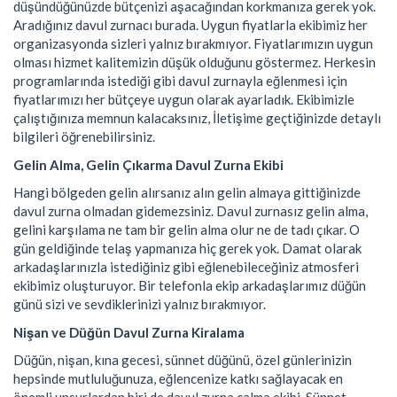
düşündüğünüzde bütçenizi aşacağından korkmanıza gerek yok.
Aradığınız davul zurnacı burada. Uygun fiyatlarla ekibimiz her
organizasyonda sizleri yalnız bırakmıyor. Fiyatlarımızın uygun
olması hizmet kalitemizin düşük olduğunu göstermez. Herkesin
programlarında istediği gibi davul zurnayla eğlenmesi için
fiyatlarımızı her bütçeye uygun olarak ayarladık. Ekibimizle
çalıştığınıza memnun kalacaksınız, İletişime geçtiğinizde detaylı
bilgileri öğrenebilirsiniz.
Gelin Alma, Gelin Çıkarma Davul Zurna Ekibi
Hangi bölgeden gelin alırsanız alın gelin almaya gittiğinizde
davul zurna olmadan gidemezsiniz. Davul zurnasız gelin alma,
gelini karşılama ne tam bir gelin alma olur ne de tadı çıkar. O
gün geldiğinde telaş yapmanıza hiç gerek yok. Damat olarak
arkadaşlarınızla istediğiniz gibi eğlenebileceğiniz atmosferi
ekibimiz oluşturuyor. Bir telefonla ekip arkadaşlarımız düğün
günü sizi ve sevdiklerinizi yalnız bırakmıyor.
Nişan ve Düğün Davul Zurna Kiralama
Düğün, nişan, kına gecesi, sünnet düğünü, özel günlerinizin
hepsinde mutluluğunuza, eğlencenize katkı sağlayacak en