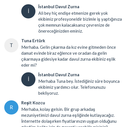
İstanbul Davul Zurna
İ
Ali bey hiç endişe etmenize gerek yok
ekibimiz profesyoneldir bizimle iş yaptığınıza
çok memnun kalacaksanız çevrenize de
önereceğinizden eminiz.
Tuna Ertürk
T
Merhaba. Gelin çıkarma da kız evine gitmeden önce
damat evinde biraz eğlence ve oradan da gelin
çıkarmaya gidesiye kadar davul zurna ekibiniz eşlik
eder mi?
İstanbul Davul Zurna
İ
Merhaba Tuna bey. İstediğiniz süre boyunca
ekibimiz yardımcı olur. Telefonunuzu
bekliyoruz.
Reşit Kozcu
R
Merhaba, kolay gelsin. Bir grup arkadaş
mezuniyetimizi davul zurna eşliğinde kutlayacağız.
İnternette dolaşırken fiyatlarınızın uygun olduğunu
gördüm, kalite için de garanti verebilir misiniz?