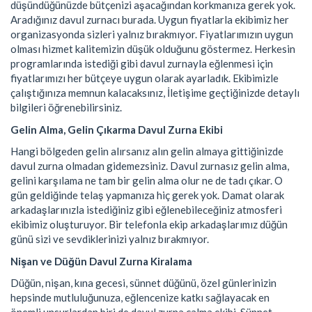
düşündüğünüzde bütçenizi aşacağından korkmanıza gerek yok.
Aradığınız davul zurnacı burada. Uygun fiyatlarla ekibimiz her
organizasyonda sizleri yalnız bırakmıyor. Fiyatlarımızın uygun
olması hizmet kalitemizin düşük olduğunu göstermez. Herkesin
programlarında istediği gibi davul zurnayla eğlenmesi için
fiyatlarımızı her bütçeye uygun olarak ayarladık. Ekibimizle
çalıştığınıza memnun kalacaksınız, İletişime geçtiğinizde detaylı
bilgileri öğrenebilirsiniz.
Gelin Alma, Gelin Çıkarma Davul Zurna Ekibi
Hangi bölgeden gelin alırsanız alın gelin almaya gittiğinizde
davul zurna olmadan gidemezsiniz. Davul zurnasız gelin alma,
gelini karşılama ne tam bir gelin alma olur ne de tadı çıkar. O
gün geldiğinde telaş yapmanıza hiç gerek yok. Damat olarak
arkadaşlarınızla istediğiniz gibi eğlenebileceğiniz atmosferi
ekibimiz oluşturuyor. Bir telefonla ekip arkadaşlarımız düğün
günü sizi ve sevdiklerinizi yalnız bırakmıyor.
Nişan ve Düğün Davul Zurna Kiralama
Düğün, nişan, kına gecesi, sünnet düğünü, özel günlerinizin
hepsinde mutluluğunuza, eğlencenize katkı sağlayacak en