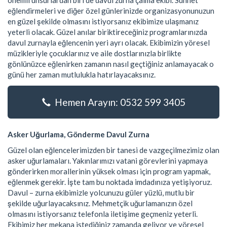
önemli unsurlardan biri de davul zurna çalma ekibi. Sünnet
eğlendirmeleri ve diğer özel günlerinizde organizasyonunuzun
en güzel şekilde olmasını istiyorsanız ekibimize ulaşmanız
yeterli olacak. Güzel anılar biriktireceğiniz programlarınızda
davul zurnayla eğlencenin yeri ayrı olacak. Ekibimizin yöresel
müzikleriyle çocuklarınız ve aile dostlarınızla birlikte
gönlünüzce eğlenirken zamanın nasıl geçtiğiniz anlamayacak o
günü her zaman mutlulukla hatırlayacaksınız.
Hemen Arayın: 0532 599 3405
Asker Uğurlama, Gönderme Davul Zurna
Güzel olan eğlencelerimizden bir tanesi de vazgeçilmezimiz olan
asker uğurlamaları. Yakınlarımızı vatani görevlerini yapmaya
gönderirken morallerinin yüksek olması için program yapmak,
eğlenmek gerekir. İşte tam bu noktada imdadınıza yetişiyoruz.
Davul – zurna ekibimizle yolcunuzu güler yüzlü, mutlu bir
şekilde uğurlayacaksınız. Mehmetçik uğurlamanızın özel
olmasını istiyorsanız telefonla iletişime geçmeniz yeterli.
Ekibimiz her mekana istediğiniz zamanda geliyor ve yöresel