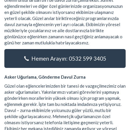
önemli unsurlardan biri de davul zurna çalma ekibi. Sünnet
eğlendirmeleri ve diğer özel günlerinizde organizasyonunuzun
en güzel şekilde olmasını istiyorsanız ekibimize ulaşmanız
yeterli olacak. Güzel anılar biriktireceğiniz programlarınızda
davul zurnayla eğlencenin yeri ayrı olacak. Ekibimizin yöresel
müzikleriyle çocuklarınız ve aile dostlarınızla birlikte
gönlünüzce eğlenirken zamanın nasıl geçtiğiniz anlamayacak o
günü her zaman mutlulukla hatırlayacaksınız.
Hemen Arayın: 0532 599 3405
Asker Uğurlama, Gönderme Davul Zurna
Güzel olan eğlencelerimizden bir tanesi de vazgeçilmezimiz olan
asker uğurlamaları. Yakınlarımızı vatani görevlerini yapmaya
gönderirken morallerinin yüksek olması için program yapmak,
eğlenmek gerekir. İşte tam bu noktada imdadınıza yetişiyoruz.
Davul – zurna ekibimizle yolcunuzu güler yüzlü, mutlu bir
şekilde uğurlayacaksınız. Mehmetçik uğurlamanızın özel
olmasını istiyorsanız telefonla iletişime geçmeniz yeterli.
Ekibimiz her mekana istediğiniz zamanda geliyor ve yöresel