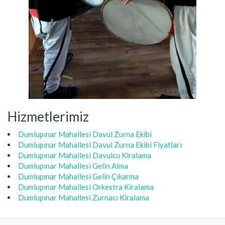
Hizmetlerimiz
Dumlupınar Mahallesi Davul Zurna Ekibi
Dumlupınar Mahallesi Davul Zurna Ekibi Fiyatları
Dumlupınar Mahallesi Davulcu Kiralama
Dumlupınar Mahallesi Gelin Alma
Dumlupınar Mahallesi Gelin Çıkarma
Dumlupınar Mahallesi Orkestra Kiralama
Dumlupınar Mahallesi Zurnacı Kiralama