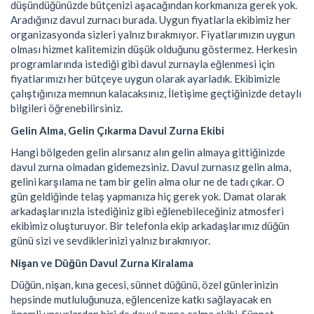
düşündüğünüzde bütçenizi aşacağından korkmanıza gerek yok.
Aradığınız davul zurnacı burada. Uygun fiyatlarla ekibimiz her
organizasyonda sizleri yalnız bırakmıyor. Fiyatlarımızın uygun
olması hizmet kalitemizin düşük olduğunu göstermez. Herkesin
programlarında istediği gibi davul zurnayla eğlenmesi için
fiyatlarımızı her bütçeye uygun olarak ayarladık. Ekibimizle
çalıştığınıza memnun kalacaksınız, İletişime geçtiğinizde detaylı
bilgileri öğrenebilirsiniz.
Gelin Alma, Gelin Çıkarma Davul Zurna Ekibi
Hangi bölgeden gelin alırsanız alın gelin almaya gittiğinizde
davul zurna olmadan gidemezsiniz. Davul zurnasız gelin alma,
gelini karşılama ne tam bir gelin alma olur ne de tadı çıkar. O
gün geldiğinde telaş yapmanıza hiç gerek yok. Damat olarak
arkadaşlarınızla istediğiniz gibi eğlenebileceğiniz atmosferi
ekibimiz oluşturuyor. Bir telefonla ekip arkadaşlarımız düğün
günü sizi ve sevdiklerinizi yalnız bırakmıyor.
Nişan ve Düğün Davul Zurna Kiralama
Düğün, nişan, kına gecesi, sünnet düğünü, özel günlerinizin
hepsinde mutluluğunuza, eğlencenize katkı sağlayacak en