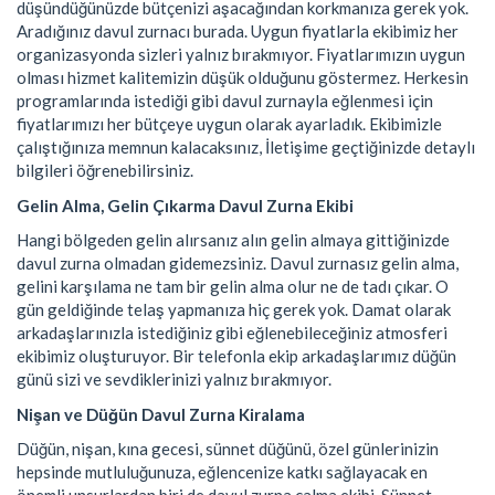
düşündüğünüzde bütçenizi aşacağından korkmanıza gerek yok.
Aradığınız davul zurnacı burada. Uygun fiyatlarla ekibimiz her
organizasyonda sizleri yalnız bırakmıyor. Fiyatlarımızın uygun
olması hizmet kalitemizin düşük olduğunu göstermez. Herkesin
programlarında istediği gibi davul zurnayla eğlenmesi için
fiyatlarımızı her bütçeye uygun olarak ayarladık. Ekibimizle
çalıştığınıza memnun kalacaksınız, İletişime geçtiğinizde detaylı
bilgileri öğrenebilirsiniz.
Gelin Alma, Gelin Çıkarma Davul Zurna Ekibi
Hangi bölgeden gelin alırsanız alın gelin almaya gittiğinizde
davul zurna olmadan gidemezsiniz. Davul zurnasız gelin alma,
gelini karşılama ne tam bir gelin alma olur ne de tadı çıkar. O
gün geldiğinde telaş yapmanıza hiç gerek yok. Damat olarak
arkadaşlarınızla istediğiniz gibi eğlenebileceğiniz atmosferi
ekibimiz oluşturuyor. Bir telefonla ekip arkadaşlarımız düğün
günü sizi ve sevdiklerinizi yalnız bırakmıyor.
Nişan ve Düğün Davul Zurna Kiralama
Düğün, nişan, kına gecesi, sünnet düğünü, özel günlerinizin
hepsinde mutluluğunuza, eğlencenize katkı sağlayacak en