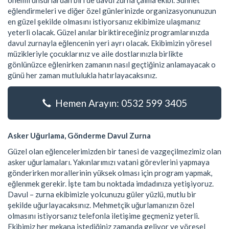
önemli unsurlardan biri de davul zurna çalma ekibi. Sünnet
eğlendirmeleri ve diğer özel günlerinizde organizasyonunuzun
en güzel şekilde olmasını istiyorsanız ekibimize ulaşmanız
yeterli olacak. Güzel anılar biriktireceğiniz programlarınızda
davul zurnayla eğlencenin yeri ayrı olacak. Ekibimizin yöresel
müzikleriyle çocuklarınız ve aile dostlarınızla birlikte
gönlünüzce eğlenirken zamanın nasıl geçtiğiniz anlamayacak o
günü her zaman mutlulukla hatırlayacaksınız.
Hemen Arayın: 0532 599 3405
Asker Uğurlama, Gönderme Davul Zurna
Güzel olan eğlencelerimizden bir tanesi de vazgeçilmezimiz olan
asker uğurlamaları. Yakınlarımızı vatani görevlerini yapmaya
gönderirken morallerinin yüksek olması için program yapmak,
eğlenmek gerekir. İşte tam bu noktada imdadınıza yetişiyoruz.
Davul – zurna ekibimizle yolcunuzu güler yüzlü, mutlu bir
şekilde uğurlayacaksınız. Mehmetçik uğurlamanızın özel
olmasını istiyorsanız telefonla iletişime geçmeniz yeterli.
Ekibimiz her mekana istediğiniz zamanda geliyor ve yöresel