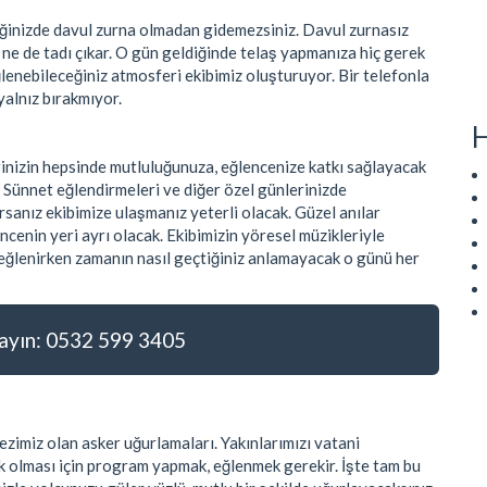
tiğinizde davul zurna olmadan gidemezsiniz. Davul zurnasız
r ne de tadı çıkar. O gün geldiğinde telaş yapmanıza hiç gerek
ğlenebileceğiniz atmosferi ekibimiz oluşturuyor. Bir telefonla
yalnız bırakmıyor.
H
rinizin hepsinde mutluluğunuza, eğlencenize katkı sağlayacak
. Sünnet eğlendirmeleri ve diğer özel günlerinizde
sanız ekibimize ulaşmanız yeterli olacak. Güzel anılar
ncenin yeri ayrı olacak. Ekibimizin yöresel müzikleriyle
e eğlenirken zamanın nasıl geçtiğiniz anlamayacak o günü her
yın: 0532 599 3405
zimiz olan asker uğurlamaları. Yakınlarımızı vatani
 olması için program yapmak, eğlenmek gerekir. İşte tam bu