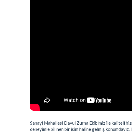
Sanayi Mahallesi Davul Zurna Ekibimiz ile kaliteli hiz
deneyimle bilinen bir isim haline gelmiş konumdayız. İ