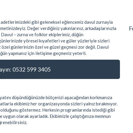
 adetlerimizdeki gibi geleneksel eğlencemiz davul zurnayla
F
metinizdeyiz. Değer verdiğiniz yakınlarınız, arkadaşlarınızla
 Davul – zurna ve folklor ekiplerimiz, düğün
nlerinizde yöresel kıyafetleri ve güler yüzleriyle sizleri
 özel günlerinizin özel ve güzel geçmesi zor değil. Davul
ğün yapmanız için iletişime geçmeniz yeterli.
yın: 0532 599 3405
 fiyatını düşündüğünüzde bütçenizi aşacağından korkmanıza
atlarla ekibimiz her organizasyonda sizleri yalnız bırakmıyor.
k olduğunu göstermez. Herkesin programlarında istediği gibi
ye uygun olarak ayarladık. Ekibimizle çalıştığınıza memnun
ğrenebilirsiniz.