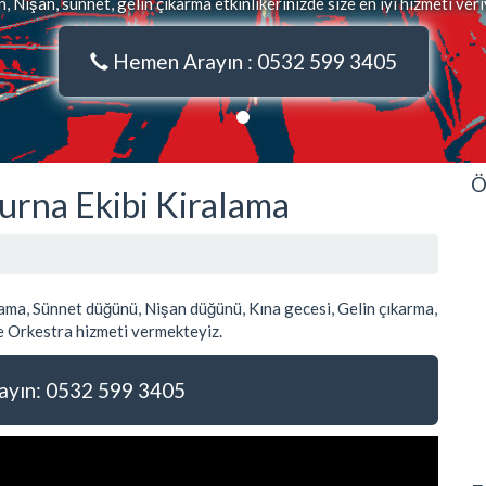
 Nişan, sünnet, gelin çıkarma etkinlikerinizde size en iyi hizmeti ver
Hemen Arayın : 0532 599 3405
Ö
urna Ekibi Kiralama
ma, Sünnet düğünü, Nişan düğünü, Kına gecesi, Gelin çıkarma,
 Orkestra hizmeti vermekteyiz.
yın: 0532 599 3405