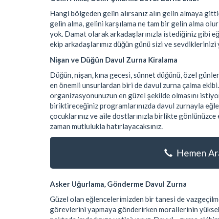
Hangi bölgeden gelin alırsanız alın gelin almaya git
gelin alma, gelini karşılama ne tam bir gelin alma olu
yok. Damat olarak arkadaşlarınızla istediğiniz gibi e
ekip arkadaşlarımız düğün günü sizi ve sevdiklerinizi 
Nişan ve Düğün Davul Zurna Kiralama
Düğün, nişan, kına gecesi, sünnet düğünü, özel günle
en önemli unsurlardan biri de davul zurna çalma ekibi
organizasyonunuzun en güzel şekilde olmasını istiyor
biriktireceğiniz programlarınızda davul zurnayla eğle
çocuklarınız ve aile dostlarınızla birlikte gönlünüzc
zaman mutlulukla hatırlayacaksınız.
Hemen Ara
Asker Uğurlama, Gönderme Davul Zurna
Güzel olan eğlencelerimizden bir tanesi de vazgeçilme
görevlerini yapmaya gönderirken morallerinin yüksek