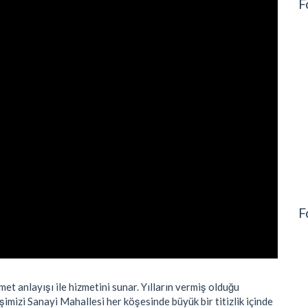
F
F
met anlayışı ile hizmetini sunar. Yılların vermiş olduğu
şimizi Sanayi Mahallesi her köşesinde büyük bir titizlik içinde