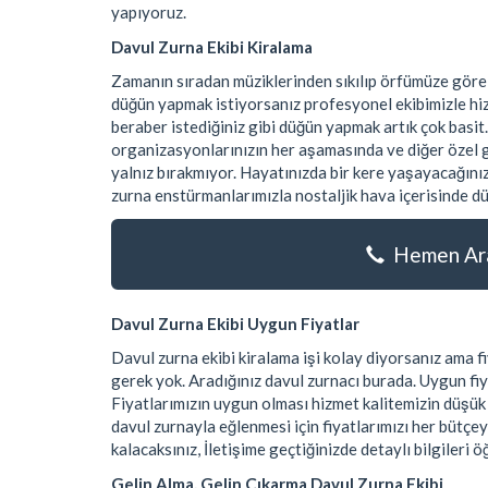
yapıyoruz.
Davul Zurna Ekibi Kiralama
Zamanın sıradan müziklerinden sıkılıp örfümüze göre
düğün yapmak istiyorsanız profesyonel ekibimizle hiz
beraber istediğiniz gibi düğün yapmak artık çok basit.
organizasyonlarınızın her aşamasında ve diğer özel gü
yalnız bırakmıyor. Hayatınızda bir kere yaşayacağınız
zurna enstürmanlarımızla nostaljik hava içerisinde dü
Hemen Ara
Davul Zurna Ekibi Uygun Fiyatlar
Davul zurna ekibi kiralama işi kolay diyorsanız ama
gerek yok. Aradığınız davul zurnacı burada. Uygun fiy
Fiyatlarımızın uygun olması hizmet kalitemizin düşü
davul zurnayla eğlenmesi için fiyatlarımızı her bütçe
kalacaksınız, İletişime geçtiğinizde detaylı bilgileri ö
Gelin Alma, Gelin Çıkarma Davul Zurna Ekibi