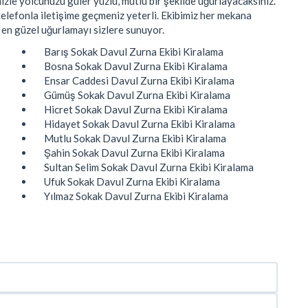
zle yolcunuzu güler yüzlü, mutlu bir şekilde uğurlayacaksınız.
elefonla iletişime geçmeniz yeterli. Ekibimiz her mekana
 en güzel uğurlamayı sizlere sunuyor.
Barış Sokak Davul Zurna Ekibi Kiralama
Bosna Sokak Davul Zurna Ekibi Kiralama
Ensar Caddesi Davul Zurna Ekibi Kiralama
Gümüş Sokak Davul Zurna Ekibi Kiralama
Hicret Sokak Davul Zurna Ekibi Kiralama
Hidayet Sokak Davul Zurna Ekibi Kiralama
Mutlu Sokak Davul Zurna Ekibi Kiralama
Şahin Sokak Davul Zurna Ekibi Kiralama
Sultan Selim Sokak Davul Zurna Ekibi Kiralama
Ufuk Sokak Davul Zurna Ekibi Kiralama
Yılmaz Sokak Davul Zurna Ekibi Kiralama