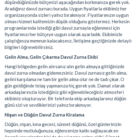
düşündüğünüzde bütçenizi aşacağından korkmanıza gerek yok.
Aradığınız davul zurnacı burada. Uygun fiyatlarla ekibimiz her
organizasyonda sizleri yalnız bırakmıyor. Fiyatlarımızın uygun
olması hizmet kalitemizin düşük olduğunu göstermez. Herkesin
programlarında istediği gibi davul zurnayla eğlenmesi için
fiyatlarımızı her bütçeye uygun olarak ayarladık. Ekibimizle
çalıştığınıza memnun kalacaksınız, İletişime geçtiğinizde detaylı
bilgileri öğrenebilirsiniz.
Gelin Alma, Gelin Çıkarma Davul Zurna Ekibi
Hangi bölgeden gelin alırsanız alın gelin almaya gittiğinizde
davul zurna olmadan gidemezsiniz. Davul zurnasız gelin alma,
gelini karşılama ne tam bir gelin alma olur ne de tadı çıkar. O
gün geldiğinde telaş yapmanıza hiç gerek yok. Damat olarak
arkadaşlarınızla istediğiniz gibi eğlenebileceğiniz atmosferi
ekibimiz oluşturuyor. Bir telefonla ekip arkadaşlarımız düğün
günü sizi ve sevdiklerinizi yalnız bırakmıyor.
Nişan ve Düğün Davul Zurna Kiralama
Düğün, nişan, kına gecesi, sünnet düğünü, özel günlerinizin
hepsinde mutluluğunuza, eğlencenize katkı sağlayacak en