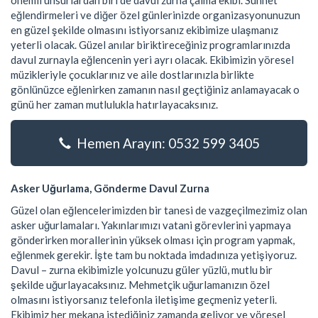
önemli unsurlardan biri de davul zurna çalma ekibi. Sünnet
eğlendirmeleri ve diğer özel günlerinizde organizasyonunuzun
en güzel şekilde olmasını istiyorsanız ekibimize ulaşmanız
yeterli olacak. Güzel anılar biriktireceğiniz programlarınızda
davul zurnayla eğlencenin yeri ayrı olacak. Ekibimizin yöresel
müzikleriyle çocuklarınız ve aile dostlarınızla birlikte
gönlünüzce eğlenirken zamanın nasıl geçtiğiniz anlamayacak o
günü her zaman mutlulukla hatırlayacaksınız.
Hemen Arayın: 0532 599 3405
Asker Uğurlama, Gönderme Davul Zurna
Güzel olan eğlencelerimizden bir tanesi de vazgeçilmezimiz olan
asker uğurlamaları. Yakınlarımızı vatani görevlerini yapmaya
gönderirken morallerinin yüksek olması için program yapmak,
eğlenmek gerekir. İşte tam bu noktada imdadınıza yetişiyoruz.
Davul – zurna ekibimizle yolcunuzu güler yüzlü, mutlu bir
şekilde uğurlayacaksınız. Mehmetçik uğurlamanızın özel
olmasını istiyorsanız telefonla iletişime geçmeniz yeterli.
Ekibimiz her mekana istediğiniz zamanda geliyor ve yöresel