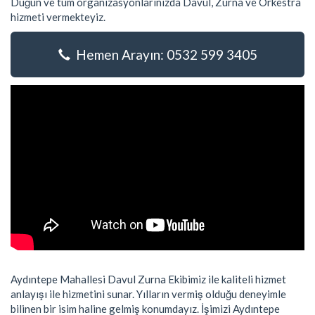
Düğün ve tüm organizasyonlarınızda Davul, Zurna ve Orkestra
hizmeti vermekteyiz.
Hemen Arayın: 0532 599 3405
Aydıntepe Mahallesi Davul Zurna Ekibimiz ile kaliteli hizmet
anlayışı ile hizmetini sunar. Yılların vermiş olduğu deneyimle
bilinen bir isim haline gelmiş konumdayız. İşimizi Aydıntepe