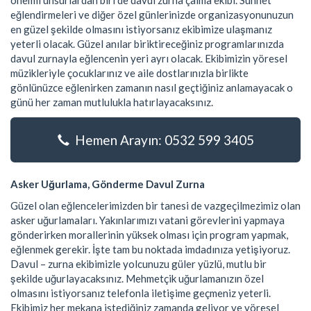
önemli unsurlardan biri de davul zurna çalma ekibi. Sünnet
eğlendirmeleri ve diğer özel günlerinizde organizasyonunuzun
en güzel şekilde olmasını istiyorsanız ekibimize ulaşmanız
yeterli olacak. Güzel anılar biriktireceğiniz programlarınızda
davul zurnayla eğlencenin yeri ayrı olacak. Ekibimizin yöresel
müzikleriyle çocuklarınız ve aile dostlarınızla birlikte
gönlünüzce eğlenirken zamanın nasıl geçtiğiniz anlamayacak o
günü her zaman mutlulukla hatırlayacaksınız.
Hemen Arayın: 0532 599 3405
Asker Uğurlama, Gönderme Davul Zurna
Güzel olan eğlencelerimizden bir tanesi de vazgeçilmezimiz olan
asker uğurlamaları. Yakınlarımızı vatani görevlerini yapmaya
gönderirken morallerinin yüksek olması için program yapmak,
eğlenmek gerekir. İşte tam bu noktada imdadınıza yetişiyoruz.
Davul – zurna ekibimizle yolcunuzu güler yüzlü, mutlu bir
şekilde uğurlayacaksınız. Mehmetçik uğurlamanızın özel
olmasını istiyorsanız telefonla iletişime geçmeniz yeterli.
Ekibimiz her mekana istediğiniz zamanda geliyor ve yöresel