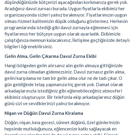
düşündüğünüzde bütçenizi aşacağından korkmanıza gerek yok.
Aradığınız davul zurnacı burada. Uygun fiyatlarla ekibimiz her
organizasyonda sizleri yalnız bırakmıyor. Fiyatlarımızın uygun
olması hizmet kalitemizin düşük olduğunu göstermez. Herkesin
programlarında istediği gibi davul zurnayla eğlenmesi için
fiyatlarımızı her bütçeye uygun olarak ayarladık. Ekibimizle
çalıştığınıza memnun kalacaksınız, İletişime geçtiğinizde detaylı
bilgileri öğrenebilirsiniz.
Gelin Alma, Gelin Çıkarma Davul Zurna Ekibi
Hangi bölgeden gelin alırsanız alın gelin almaya gittiğinizde
davul zurna olmadan gidemezsiniz. Davul zurnasız gelin alma,
gelini karşılama ne tam bir gelin alma olur ne de tadı çıkar. O
gün geldiğinde telaş yapmanıza hiç gerek yok. Damat olarak
arkadaşlarınızla istediğiniz gibi eğlenebileceğiniz atmosferi
ekibimiz oluşturuyor. Bir telefonla ekip arkadaşlarımız düğün
günü sizi ve sevdiklerinizi yalnız bırakmıyor.
Nişan ve Düğün Davul Zurna Kiralama
Düğün, nişan, kına gecesi, sünnet düğünü, özel günlerinizin
hepsinde mutluluğunuza, eğlencenize katkı sağlayacak en