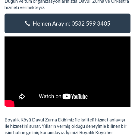
Düğün ve tüm organizasyonlarınızda Davul, Zurna ve Orkestra
hizmeti vermekteyiz.
Hemen Arayın: 0532 599 3405
Boyalık Köyü Davul Zurna Ekibimiz ile kaliteli hizmet anlayışı
ile hizmetini sunar. Yılların vermiş olduğu deneyimle bilinen bir
isim haline gelmiş konumdayız. İşimizi Boyalık Köyü her