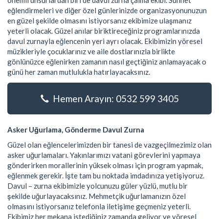
önemli unsurlardan biri de davul zurna çalma ekibi. Sünnet
eğlendirmeleri ve diğer özel günlerinizde organizasyonunuzun
en güzel şekilde olmasını istiyorsanız ekibimize ulaşmanız
yeterli olacak. Güzel anılar biriktireceğiniz programlarınızda
davul zurnayla eğlencenin yeri ayrı olacak. Ekibimizin yöresel
müzikleriyle çocuklarınız ve aile dostlarınızla birlikte
gönlünüzce eğlenirken zamanın nasıl geçtiğiniz anlamayacak o
günü her zaman mutlulukla hatırlayacaksınız.
Hemen Arayın: 0532 599 3405
Asker Uğurlama, Gönderme Davul Zurna
Güzel olan eğlencelerimizden bir tanesi de vazgeçilmezimiz olan
asker uğurlamaları. Yakınlarımızı vatani görevlerini yapmaya
gönderirken morallerinin yüksek olması için program yapmak,
eğlenmek gerekir. İşte tam bu noktada imdadınıza yetişiyoruz.
Davul – zurna ekibimizle yolcunuzu güler yüzlü, mutlu bir
şekilde uğurlayacaksınız. Mehmetçik uğurlamanızın özel
olmasını istiyorsanız telefonla iletişime geçmeniz yeterli.
Ekibimiz her mekana istediğiniz zamanda geliyor ve yöresel