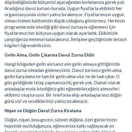
düşündüğünüzde bütçenizi aşacağından korkmanıza gerek yok.
Aradığınız davul zurnacı burada. Uygun fiyatlarla ekibimiz her
organizasyonda sizleri yalnız bırakmıyor. Fiyatlarımızın uygun
olması hizmet kalitemizin düşük olduğunu göstermez. Herkesin
programlarında istediği gibi davul zurnayla eğlenmesi için
fiyatlarımızı her bütçeye uygun olarak ayarladık. Ekibimizle
çalıştığınıza memnun kalacaksınız, İletişime geçtiğinizde detaylı
bilgileri öğrenebilirsiniz.
Gelin Alma, Gelin Çıkarma Davul Zurna Ekibi
Hangi bölgeden gelin alırsanız alın gelin almaya gittiğinizde
davul zurna olmadan gidemezsiniz. Davul zurnasız gelin alma,
gelini karşılama ne tam bir gelin alma olur ne de tadı çıkar. O
gün geldiğinde telaş yapmanıza hiç gerek yok. Damat olarak
arkadaşlarınızla istediğiniz gibi eğlenebileceğiniz atmosferi
ekibimiz oluşturuyor. Bir telefonla ekip arkadaşlarımız düğün
günü sizi ve sevdiklerinizi yalnız bırakmıyor.
Nişan ve Düğün Davul Zurna Kiralama
Düğün, nişan, kına gecesi, sünnet düğünü, özel günlerinizin
hepsinde mutluluğunuza, eğlencenize katkı sağlayacak en