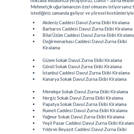
noktada imdadınıza yetişiyoruz. Davul – zurna ekibimi
Mehmetçik uğurlamanızın özel olmasını istiyorsanız t
istediğiniz zamanda geliyor ve yöresel kostümleriyle
Akdeniz Caddesi Davul Zurna Ekibi Kiralama
Barbaros Caddesi Davul Zurna Ekibi Kiralama
Bilal Üzüm Caddesi Davul Zurna Ekibi Kiralam
Değirmenarkası Caddesi Davul Zurna Ekibi
Kiralama
Gizem Sokak Davul Zurna Ekibi Kiralama
Gönül Sokak Davul Zurna Ekibi Kiralama
İstanbul Caddesi Davul Zurna Ekibi Kiralama
Kanarya Sokak Davul Zurna Ekibi Kiralama
Menekşe Sokak Davul Zurna Ekibi Kiralama
Nergiz Sokak Davul Zurna Ekibi Kiralama
Papatya Sokak Davul Zurna Ekibi Kiralama
Rumeli Caddesi Davul Zurna Ekibi Kiralama
Yağmur Sokak Davul Zurna Ekibi Kiralama
Yeşil Pazar Caddesi Davul Zurna Ekibi Kirala
Yıldırım Beyazıt Caddesi Davul Zurna Ekibi