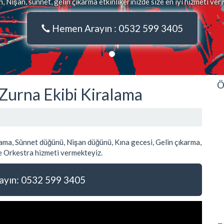
 Nişan, sünnet, gelin çıkarma etkinlikerinizde size en iyi hizmeti ver
Hemen Arayın : 0532 599 3405
Ö
Zurna Ekibi Kiralama
ma, Sünnet düğünü, Nişan düğünü, Kına gecesi, Gelin çıkarma,
 Orkestra hizmeti vermekteyiz.
yın: 0532 599 3405