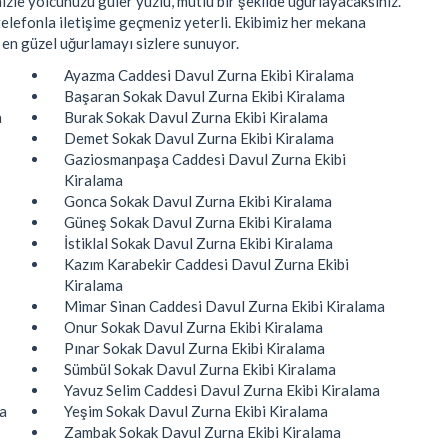
zle yolcunuzu güler yüzlü, mutlu bir şekilde uğurlayacaksınız.
elefonla iletişime geçmeniz yeterli. Ekibimiz her mekana
 en güzel uğurlamayı sizlere sunuyor.
Ayazma Caddesi Davul Zurna Ekibi Kiralama
Başaran Sokak Davul Zurna Ekibi Kiralama
a
Burak Sokak Davul Zurna Ekibi Kiralama
Demet Sokak Davul Zurna Ekibi Kiralama
Gaziosmanpaşa Caddesi Davul Zurna Ekibi
Kiralama
Gonca Sokak Davul Zurna Ekibi Kiralama
Güneş Sokak Davul Zurna Ekibi Kiralama
İstiklal Sokak Davul Zurna Ekibi Kiralama
Kazım Karabekir Caddesi Davul Zurna Ekibi
Kiralama
Mimar Sinan Caddesi Davul Zurna Ekibi Kiralama
Onur Sokak Davul Zurna Ekibi Kiralama
Pınar Sokak Davul Zurna Ekibi Kiralama
Sümbül Sokak Davul Zurna Ekibi Kiralama
Yavuz Selim Caddesi Davul Zurna Ekibi Kiralama
ma
Yeşim Sokak Davul Zurna Ekibi Kiralama
Zambak Sokak Davul Zurna Ekibi Kiralama