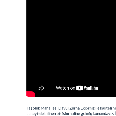
Taşoluk Mahallesi Davul Zurna Ekibimiz ile kaliteli hi
deneyimle bilinen bir isim haline gelmiş konumdayız. İ