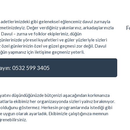
 adetlerimizdeki gibi geleneksel eğlencemiz davul zurnayla
F
metinizdeyiz. Değer verdiğiniz yakınlarınız, arkadaşlarınızla
 Davul – zurna ve folklor ekiplerimiz, düğün
nlerinizde yöresel kıyafetleri ve güler yüzleriyle sizleri
 özel günlerinizin özel ve güzel geçmesi zor değil. Davul
ğün yapmanız için iletişime geçmeniz yeterli.
yın: 0532 599 3405
 fiyatını düşündüğünüzde bütçenizi aşacağından korkmanıza
atlarla ekibimiz her organizasyonda sizleri yalnız bırakmıyor.
k olduğunu göstermez. Herkesin programlarında istediği gibi
ye uygun olarak ayarladık. Ekibimizle çalıştığınıza memnun
ğrenebilirsiniz.