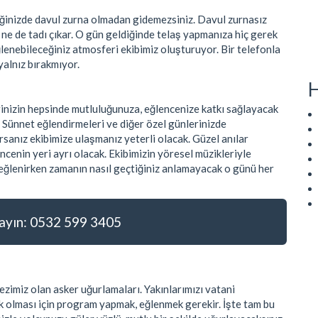
tiğinizde davul zurna olmadan gidemezsiniz. Davul zurnasız
r ne de tadı çıkar. O gün geldiğinde telaş yapmanıza hiç gerek
ğlenebileceğiniz atmosferi ekibimiz oluşturuyor. Bir telefonla
yalnız bırakmıyor.
H
rinizin hepsinde mutluluğunuza, eğlencenize katkı sağlayacak
. Sünnet eğlendirmeleri ve diğer özel günlerinizde
sanız ekibimize ulaşmanız yeterli olacak. Güzel anılar
ncenin yeri ayrı olacak. Ekibimizin yöresel müzikleriyle
e eğlenirken zamanın nasıl geçtiğiniz anlamayacak o günü her
yın: 0532 599 3405
zimiz olan asker uğurlamaları. Yakınlarımızı vatani
 olması için program yapmak, eğlenmek gerekir. İşte tam bu