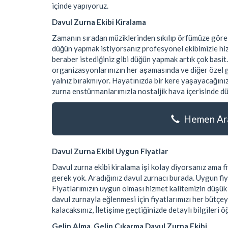
içinde yapıyoruz.
Davul Zurna Ekibi Kiralama
Zamanın sıradan müziklerinden sıkılıp örfümüze göre
düğün yapmak istiyorsanız profesyonel ekibimizle hiz
beraber istediğiniz gibi düğün yapmak artık çok basit.
organizasyonlarınızın her aşamasında ve diğer özel gü
yalnız bırakmıyor. Hayatınızda bir kere yaşayacağınız
zurna enstürmanlarımızla nostaljik hava içerisinde dü
Hemen Ara
Davul Zurna Ekibi Uygun Fiyatlar
Davul zurna ekibi kiralama işi kolay diyorsanız ama
gerek yok. Aradığınız davul zurnacı burada. Uygun fiy
Fiyatlarımızın uygun olması hizmet kalitemizin düşü
davul zurnayla eğlenmesi için fiyatlarımızı her bütçe
kalacaksınız, İletişime geçtiğinizde detaylı bilgileri ö
Gelin Alma, Gelin Çıkarma Davul Zurna Ekibi