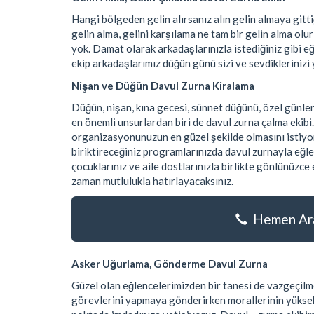
Hangi bölgeden gelin alırsanız alın gelin almaya git
gelin alma, gelini karşılama ne tam bir gelin alma olu
yok. Damat olarak arkadaşlarınızla istediğiniz gibi e
ekip arkadaşlarımız düğün günü sizi ve sevdiklerinizi 
Nişan ve Düğün Davul Zurna Kiralama
Düğün, nişan, kına gecesi, sünnet düğünü, özel günle
en önemli unsurlardan biri de davul zurna çalma ekibi
organizasyonunuzun en güzel şekilde olmasını istiyor
biriktireceğiniz programlarınızda davul zurnayla eğle
çocuklarınız ve aile dostlarınızla birlikte gönlünüzc
zaman mutlulukla hatırlayacaksınız.
Hemen Ara
Asker Uğurlama, Gönderme Davul Zurna
Güzel olan eğlencelerimizden bir tanesi de vazgeçilme
görevlerini yapmaya gönderirken morallerinin yüksek