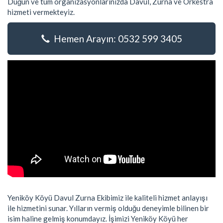
Düğün ve tüm organizasyonlarınızda Davul, Zurna ve Orkestra
hizmeti vermekteyiz.
Hemen Arayın: 0532 599 3405
Yeniköy Köyü Davul Zurna Ekibimiz ile kaliteli hizmet anlayışı
ile hizmetini sunar. Yılların vermiş olduğu deneyimle bilinen bir
isim haline gelmiş konumdayız. İşimizi Yeniköy Köyü her