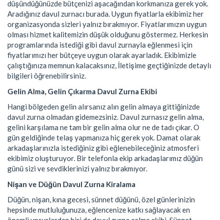
düşündüğünüzde bütçenizi aşacağından korkmanıza gerek yok.
Aradığınız davul zurnacı burada. Uygun fiyatlarla ekibimiz her
organizasyonda sizleri yalnız bırakmıyor. Fiyatlarımızın uygun
olması hizmet kalitemizin düşük olduğunu göstermez. Herkesin
programlarında istediği gibi davul zurnayla eğlenmesi için
fiyatlarımızı her bütçeye uygun olarak ayarladık. Ekibimizle
çalıştığınıza memnun kalacaksınız, İletişime geçtiğinizde detaylı
bilgileri öğrenebilirsiniz.
Gelin Alma, Gelin Çıkarma Davul Zurna Ekibi
Hangi bölgeden gelin alırsanız alın gelin almaya gittiğinizde
davul zurna olmadan gidemezsiniz. Davul zurnasız gelin alma,
gelini karşılama ne tam bir gelin alma olur ne de tadı çıkar. O
gün geldiğinde telaş yapmanıza hiç gerek yok. Damat olarak
arkadaşlarınızla istediğiniz gibi eğlenebileceğiniz atmosferi
ekibimiz oluşturuyor. Bir telefonla ekip arkadaşlarımız düğün
günü sizi ve sevdiklerinizi yalnız bırakmıyor.
Nişan ve Düğün Davul Zurna Kiralama
Düğün, nişan, kına gecesi, sünnet düğünü, özel günlerinizin
hepsinde mutluluğunuza, eğlencenize katkı sağlayacak en