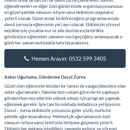
önemli unsurlardan biri de davul zurna çalma ekibi. Sünnet
eğlendirmeleri ve diğer özel günlerinizde organizasyonunuzun
en güzel şekilde olmasını istiyorsanız ekibimize ulaşmanız
yeterli olacak. Güzel anılar biriktireceğiniz programlarınızda
davul zurnayla eğlencenin yeri ayrı olacak. Ekibimizin yöresel
müzikleriyle çocuklarınız ve aile dostlarınızla birlikte
gönlünüzce eğlenirken zamanın nasıl geçtiğiniz anlamayacak o
günü her zaman mutlulukla hatırlayacaksınız.
Hemen Arayın: 0532 599 3405
Asker Uğurlama, Gönderme Davul Zurna
Güzel olan eğlencelerimizden bir tanesi de vazgeçilmezimiz olan
asker uğurlamaları. Yakınlarımızı vatani görevlerini yapmaya
gönderirken morallerinin yüksek olması için program yapmak,
eğlenmek gerekir. İşte tam bu noktada imdadınıza yetişiyoruz.
Davul – zurna ekibimizle yolcunuzu güler yüzlü, mutlu bir
şekilde uğurlayacaksınız. Mehmetçik uğurlamanızın özel
olmasını istiyorsanız telefonla iletişime geçmeniz yeterli.
Ekibimiz her mekana istediğiniz zamanda geliyor ve yöresel