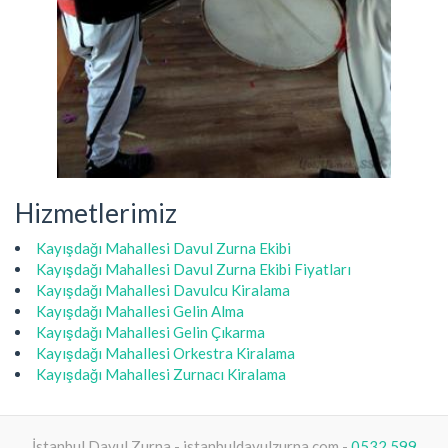
Hizmetlerimiz
Kayışdağı Mahallesi Davul Zurna Ekibi
Kayışdağı Mahallesi Davul Zurna Ekibi Fiyatları
Kayışdağı Mahallesi Davulcu Kiralama
Kayışdağı Mahallesi Gelin Alma
Kayışdağı Mahallesi Gelin Çıkarma
Kayışdağı Mahallesi Orkestra Kiralama
Kayışdağı Mahallesi Zurnacı Kiralama
İstanbul Davul Zurna - istanbuldavulzurna.com -
0532 599