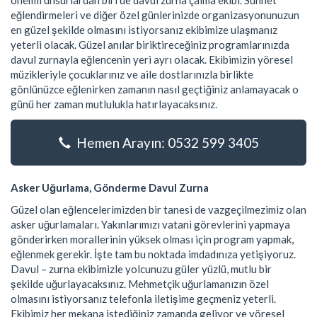
önemli unsurlardan biri de davul zurna çalma ekibi. Sünnet
eğlendirmeleri ve diğer özel günlerinizde organizasyonunuzun
en güzel şekilde olmasını istiyorsanız ekibimize ulaşmanız
yeterli olacak. Güzel anılar biriktireceğiniz programlarınızda
davul zurnayla eğlencenin yeri ayrı olacak. Ekibimizin yöresel
müzikleriyle çocuklarınız ve aile dostlarınızla birlikte
gönlünüzce eğlenirken zamanın nasıl geçtiğiniz anlamayacak o
günü her zaman mutlulukla hatırlayacaksınız.
Hemen Arayın: 0532 599 3405
Asker Uğurlama, Gönderme Davul Zurna
Güzel olan eğlencelerimizden bir tanesi de vazgeçilmezimiz olan
asker uğurlamaları. Yakınlarımızı vatani görevlerini yapmaya
gönderirken morallerinin yüksek olması için program yapmak,
eğlenmek gerekir. İşte tam bu noktada imdadınıza yetişiyoruz.
Davul – zurna ekibimizle yolcunuzu güler yüzlü, mutlu bir
şekilde uğurlayacaksınız. Mehmetçik uğurlamanızın özel
olmasını istiyorsanız telefonla iletişime geçmeniz yeterli.
Ekibimiz her mekana istediğiniz zamanda geliyor ve yöresel