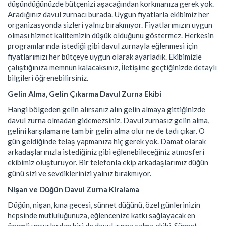
düşündüğünüzde bütçenizi aşacağından korkmanıza gerek yok.
Aradığınız davul zurnacı burada. Uygun fiyatlarla ekibimiz her
organizasyonda sizleri yalnız bırakmıyor. Fiyatlarımızın uygun
olması hizmet kalitemizin düşük olduğunu göstermez. Herkesin
programlarında istediği gibi davul zurnayla eğlenmesi için
fiyatlarımızı her bütçeye uygun olarak ayarladık. Ekibimizle
çalıştığınıza memnun kalacaksınız, İletişime geçtiğinizde detaylı
bilgileri öğrenebilirsiniz.
Gelin Alma, Gelin Çıkarma Davul Zurna Ekibi
Hangi bölgeden gelin alırsanız alın gelin almaya gittiğinizde
davul zurna olmadan gidemezsiniz. Davul zurnasız gelin alma,
gelini karşılama ne tam bir gelin alma olur ne de tadı çıkar. O
gün geldiğinde telaş yapmanıza hiç gerek yok. Damat olarak
arkadaşlarınızla istediğiniz gibi eğlenebileceğiniz atmosferi
ekibimiz oluşturuyor. Bir telefonla ekip arkadaşlarımız düğün
günü sizi ve sevdiklerinizi yalnız bırakmıyor.
Nişan ve Düğün Davul Zurna Kiralama
Düğün, nişan, kına gecesi, sünnet düğünü, özel günlerinizin
hepsinde mutluluğunuza, eğlencenize katkı sağlayacak en