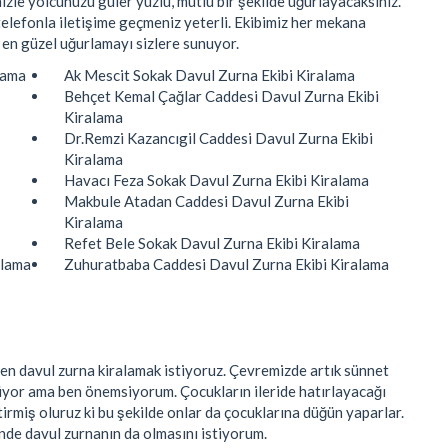
zle yolcunuzu güler yüzlü, mutlu bir şekilde uğurlayacaksınız.
elefonla iletişime geçmeniz yeterli. Ekibimiz her mekana
 en güzel uğurlamayı sizlere sunuyor.
lama
Ak Mescit Sokak Davul Zurna Ekibi Kiralama
Behçet Kemal Çağlar Caddesi Davul Zurna Ekibi
Kiralama
Dr.Remzi Kazancıgil Caddesi Davul Zurna Ekibi
Kiralama
Havacı Feza Sokak Davul Zurna Ekibi Kiralama
Makbule Atadan Caddesi Davul Zurna Ekibi
Kiralama
Refet Bele Sokak Davul Zurna Ekibi Kiralama
alama
Zuhuratbaba Caddesi Davul Zurna Ekibi Kiralama
den davul zurna kiralamak istiyoruz. Çevremizde artık sünnet
yor ama ben önemsiyorum. Çocukların ileride hatırlayacağı
irmiş oluruz ki bu şekilde onlar da çocuklarına düğün yaparlar.
de davul zurnanın da olmasını istiyorum.