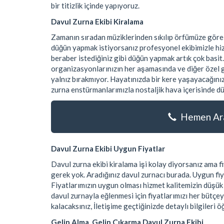
bir titizlik içinde yapıyoruz.
Davul Zurna Ekibi Kiralama
Zamanın sıradan müziklerinden sıkılıp örfümüze göre
düğün yapmak istiyorsanız profesyonel ekibimizle hiz
beraber istediğiniz gibi düğün yapmak artık çok basit.
organizasyonlarınızın her aşamasında ve diğer özel gü
yalnız bırakmıyor. Hayatınızda bir kere yaşayacağınız
zurna enstürmanlarımızla nostaljik hava içerisinde dü
Hemen Ara
Davul Zurna Ekibi Uygun Fiyatlar
Davul zurna ekibi kiralama işi kolay diyorsanız ama
gerek yok. Aradığınız davul zurnacı burada. Uygun fiy
Fiyatlarımızın uygun olması hizmet kalitemizin düşü
davul zurnayla eğlenmesi için fiyatlarımızı her bütçe
kalacaksınız, İletişime geçtiğinizde detaylı bilgileri ö
Gelin Alma, Gelin Çıkarma Davul Zurna Ekibi