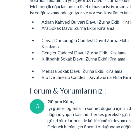
noktada imdadınıza yetişiyoruz. Davul – zurna ekibimi
Mehmetçik uğurlamanızın özel olmasını istiyorsanız t
istediğiniz zamanda geliyor ve yöresel kostümleriyle
Adnan Kahveci Bulvarı Davul Zurna Ekibi Kira
Ara Sokak Davul Zurna Ekibi Kiralama
Cevat Dursunoğlu Caddesi Davul Zurna Ekibi
Kiralama
Gençler Caddesi Davul Zurna Ekibi Kiralama
Kilitbahir Sokak Davul Zurna Ekibi Kiralama
Melissa Sokak Davul Zurna Ekibi Kiralama
Rıo De Janeıro Caddesi Davul Zurna Ekibi Kir
Forum & Yorumlarınız :
Gülşen Kılınç
G
İyi günler oğlanların sünnet düğünü için siz
düğünü yapan kalmadı, herkes gereksiz görü
güzel bir olur hem de kültürümüzü devam ett
Gelenek benim için önemli olduğundan düğün