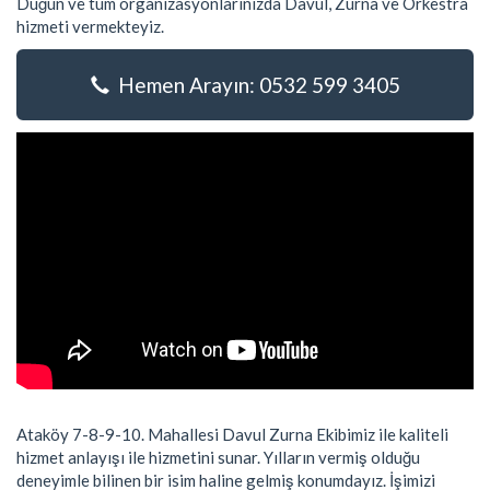
Düğün ve tüm organizasyonlarınızda Davul, Zurna ve Orkestra
hizmeti vermekteyiz.
Hemen Arayın: 0532 599 3405
Ataköy 7-8-9-10. Mahallesi Davul Zurna Ekibimiz ile kaliteli
hizmet anlayışı ile hizmetini sunar. Yılların vermiş olduğu
deneyimle bilinen bir isim haline gelmiş konumdayız. İşimizi