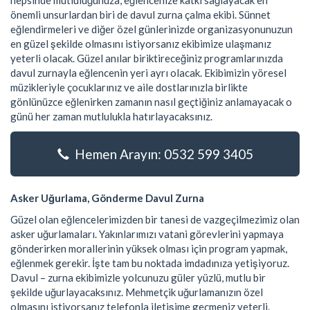
hepsinde mutluluğunuza, eğlencenize katkı sağlayacak en
önemli unsurlardan biri de davul zurna çalma ekibi. Sünnet
eğlendirmeleri ve diğer özel günlerinizde organizasyonunuzun
en güzel şekilde olmasını istiyorsanız ekibimize ulaşmanız
yeterli olacak. Güzel anılar biriktireceğiniz programlarınızda
davul zurnayla eğlencenin yeri ayrı olacak. Ekibimizin yöresel
müzikleriyle çocuklarınız ve aile dostlarınızla birlikte
gönlünüzce eğlenirken zamanın nasıl geçtiğiniz anlamayacak o
günü her zaman mutlulukla hatırlayacaksınız.
Hemen Arayın: 0532 599 3405
Asker Uğurlama, Gönderme Davul Zurna
Güzel olan eğlencelerimizden bir tanesi de vazgeçilmezimiz olan
asker uğurlamaları. Yakınlarımızı vatani görevlerini yapmaya
gönderirken morallerinin yüksek olması için program yapmak,
eğlenmek gerekir. İşte tam bu noktada imdadınıza yetişiyoruz.
Davul – zurna ekibimizle yolcunuzu güler yüzlü, mutlu bir
şekilde uğurlayacaksınız. Mehmetçik uğurlamanızın özel
olmasını istiyorsanız telefonla iletişime geçmeniz yeterli.