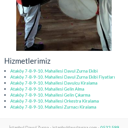
Hizmetlerimiz
Ataköy 7-8-9-10. Mahallesi Davul Zurna Ekibi
Ataköy 7-8-9-10. Mahallesi Davul Zurna Ekibi Fiyatları
Ataköy 7-8-9-10. Mahallesi Davulcu Kiralama
Ataköy 7-8-9-10. Mahallesi Gelin Alma
Ataköy 7-8-9-10. Mahallesi Gelin Çıkarma
Ataköy 7-8-9-10. Mahallesi Orkestra Kiralama
Ataköy 7-8-9-10. Mahallesi Zurnacı Kiralama
İstanbul Davul Zurna - istanbuldavulzurna.com -
0532 599