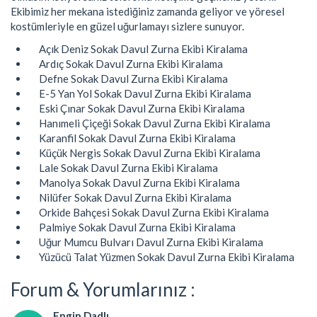
Ekibimiz her mekana istediğiniz zamanda geliyor ve yöresel
kostümleriyle en güzel uğurlamayı sizlere sunuyor.
Açık Deniz Sokak Davul Zurna Ekibi Kiralama
Ardıç Sokak Davul Zurna Ekibi Kiralama
Defne Sokak Davul Zurna Ekibi Kiralama
E-5 Yan Yol Sokak Davul Zurna Ekibi Kiralama
Eski Çınar Sokak Davul Zurna Ekibi Kiralama
Hanımeli Çiçeği Sokak Davul Zurna Ekibi Kiralama
Karanfil Sokak Davul Zurna Ekibi Kiralama
Küçük Nergis Sokak Davul Zurna Ekibi Kiralama
Lale Sokak Davul Zurna Ekibi Kiralama
Manolya Sokak Davul Zurna Ekibi Kiralama
Nilüfer Sokak Davul Zurna Ekibi Kiralama
Orkide Bahçesi Sokak Davul Zurna Ekibi Kiralama
Palmiye Sokak Davul Zurna Ekibi Kiralama
Uğur Mumcu Bulvarı Davul Zurna Ekibi Kiralama
Yüzücü Talat Yüzmen Sokak Davul Zurna Ekibi Kiralama
Forum & Yorumlarınız :
Engin Dadlı