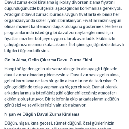
Davul zurna ekibi kiralama işi kolay diyorsanız ama fiyatını
düşündüğünüzde bütçenizi aşacağından korkmanıza gerek yok.
Aradığınız davul zurnacı burada. Uygun fiyatlarla ekibimiz her
organizasyonda sizleri yalnız bırakmıyor. Fiyatlarımızın uygun
olması hizmet kalitemizin düşük olduğunu göstermez. Herkesin
programlarında istediği gibi davul zurnayla eğlenmesi için
fiyatlarımızı her bütçeye uygun olarak ayarladık. Ekibimizle
çalıştığınıza memnun kalacaksınız, İletişime geçtiğinizde detaylı
bilgileri öğrenebilirsiniz.
Gelin Alma, Gelin Çıkarma Davul Zurna Ekibi
Hangi bölgeden gelin alırsanız alın gelin almaya gittiğinizde
davul zurna olmadan gidemezsiniz. Davul zurnasız gelin alma,
gelini karşılama ne tam bir gelin alma olur ne de tadı çıkar. O
gün geldiğinde telaş yapmanıza hiç gerek yok. Damat olarak
arkadaşlarınızla istediğiniz gibi eğlenebileceğiniz atmosferi
ekibimiz oluşturuyor. Bir telefonla ekip arkadaşlarımız düğün
günü sizi ve sevdiklerinizi yalnız bırakmıyor.
Nişan ve Düğün Davul Zurna Kiralama
Düğün, nişan, kına gecesi, sünnet düğünü, özel günlerinizin