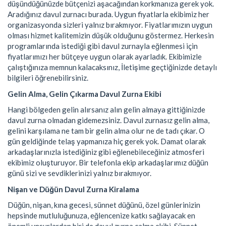
düşündüğünüzde bütçenizi aşacağından korkmanıza gerek yok.
Aradığınız davul zurnacı burada. Uygun fiyatlarla ekibimiz her
organizasyonda sizleri yalnız bırakmıyor. Fiyatlarımızın uygun
olması hizmet kalitemizin düşük olduğunu göstermez. Herkesin
programlarında istediği gibi davul zurnayla eğlenmesi için
fiyatlarımızı her bütçeye uygun olarak ayarladık. Ekibimizle
çalıştığınıza memnun kalacaksınız, İletişime geçtiğinizde detaylı
bilgileri öğrenebilirsiniz.
Gelin Alma, Gelin Çıkarma Davul Zurna Ekibi
Hangi bölgeden gelin alırsanız alın gelin almaya gittiğinizde
davul zurna olmadan gidemezsiniz. Davul zurnasız gelin alma,
gelini karşılama ne tam bir gelin alma olur ne de tadı çıkar. O
gün geldiğinde telaş yapmanıza hiç gerek yok. Damat olarak
arkadaşlarınızla istediğiniz gibi eğlenebileceğiniz atmosferi
ekibimiz oluşturuyor. Bir telefonla ekip arkadaşlarımız düğün
günü sizi ve sevdiklerinizi yalnız bırakmıyor.
Nişan ve Düğün Davul Zurna Kiralama
Düğün, nişan, kına gecesi, sünnet düğünü, özel günlerinizin
hepsinde mutluluğunuza, eğlencenize katkı sağlayacak en