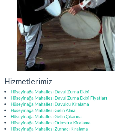
Hizmetlerimiz
Hüseyinağa Mahallesi Davul Zurna Ekibi
Hüseyinağa Mahallesi Davul Zurna Ekibi Fiyatları
Hüseyinağa Mahallesi Davulcu Kiralama
Hüseyinağa Mahallesi Gelin Alma
Hüseyinağa Mahallesi Gelin Çıkarma
Hüseyinağa Mahallesi Orkestra Kiralama
Hüseyinağa Mahallesi Zurnacı Kiralama