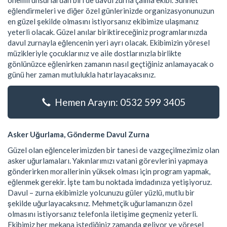
önemli unsurlardan biri de davul zurna çalma ekibi. Sünnet
eğlendirmeleri ve diğer özel günlerinizde organizasyonunuzun
en güzel şekilde olmasını istiyorsanız ekibimize ulaşmanız
yeterli olacak. Güzel anılar biriktireceğiniz programlarınızda
davul zurnayla eğlencenin yeri ayrı olacak. Ekibimizin yöresel
müzikleriyle çocuklarınız ve aile dostlarınızla birlikte
gönlünüzce eğlenirken zamanın nasıl geçtiğiniz anlamayacak o
günü her zaman mutlulukla hatırlayacaksınız.
Hemen Arayın: 0532 599 3405
Asker Uğurlama, Gönderme Davul Zurna
Güzel olan eğlencelerimizden bir tanesi de vazgeçilmezimiz olan
asker uğurlamaları. Yakınlarımızı vatani görevlerini yapmaya
gönderirken morallerinin yüksek olması için program yapmak,
eğlenmek gerekir. İşte tam bu noktada imdadınıza yetişiyoruz.
Davul – zurna ekibimizle yolcunuzu güler yüzlü, mutlu bir
şekilde uğurlayacaksınız. Mehmetçik uğurlamanızın özel
olmasını istiyorsanız telefonla iletişime geçmeniz yeterli.
Ekibimiz her mekana istediğiniz zamanda geliyor ve yöresel