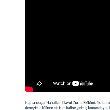
Kaptanpaşa Mahallesi Davul Zurna Ekibimiz ile kaliteli
deneyimle bilinen bir isim haline gelmiş konumdayız. 