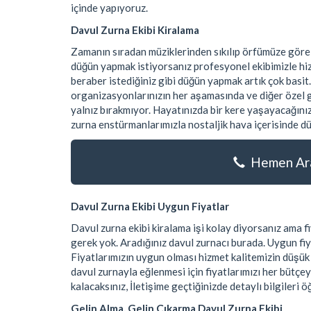
içinde yapıyoruz.
Davul Zurna Ekibi Kiralama
Zamanın sıradan müziklerinden sıkılıp örfümüze göre
düğün yapmak istiyorsanız profesyonel ekibimizle hiz
beraber istediğiniz gibi düğün yapmak artık çok basit.
organizasyonlarınızın her aşamasında ve diğer özel gü
yalnız bırakmıyor. Hayatınızda bir kere yaşayacağınız
zurna enstürmanlarımızla nostaljik hava içerisinde dü
Hemen Ara
Davul Zurna Ekibi Uygun Fiyatlar
Davul zurna ekibi kiralama işi kolay diyorsanız ama
gerek yok. Aradığınız davul zurnacı burada. Uygun fiy
Fiyatlarımızın uygun olması hizmet kalitemizin düşü
davul zurnayla eğlenmesi için fiyatlarımızı her bütçe
kalacaksınız, İletişime geçtiğinizde detaylı bilgileri ö
Gelin Alma, Gelin Çıkarma Davul Zurna Ekibi