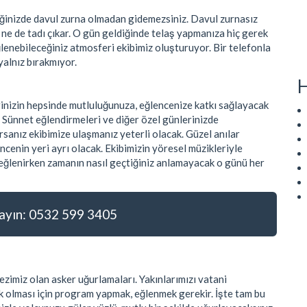
tiğinizde davul zurna olmadan gidemezsiniz. Davul zurnasız
r ne de tadı çıkar. O gün geldiğinde telaş yapmanıza hiç gerek
ğlenebileceğiniz atmosferi ekibimiz oluşturuyor. Bir telefonla
yalnız bırakmıyor.
H
rinizin hepsinde mutluluğunuza, eğlencenize katkı sağlayacak
. Sünnet eğlendirmeleri ve diğer özel günlerinizde
sanız ekibimize ulaşmanız yeterli olacak. Güzel anılar
ncenin yeri ayrı olacak. Ekibimizin yöresel müzikleriyle
e eğlenirken zamanın nasıl geçtiğiniz anlamayacak o günü her
yın: 0532 599 3405
zimiz olan asker uğurlamaları. Yakınlarımızı vatani
 olması için program yapmak, eğlenmek gerekir. İşte tam bu