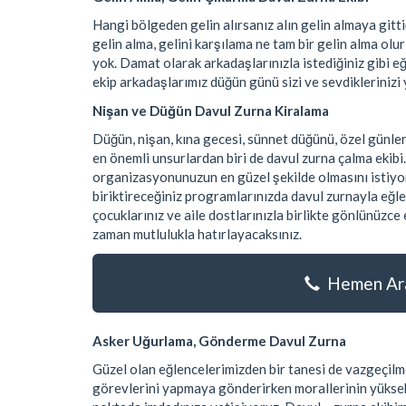
Hangi bölgeden gelin alırsanız alın gelin almaya git
gelin alma, gelini karşılama ne tam bir gelin alma olu
yok. Damat olarak arkadaşlarınızla istediğiniz gibi e
ekip arkadaşlarımız düğün günü sizi ve sevdiklerinizi 
Nişan ve Düğün Davul Zurna Kiralama
Düğün, nişan, kına gecesi, sünnet düğünü, özel günle
en önemli unsurlardan biri de davul zurna çalma ekibi
organizasyonunuzun en güzel şekilde olmasını istiyor
biriktireceğiniz programlarınızda davul zurnayla eğle
çocuklarınız ve aile dostlarınızla birlikte gönlünüzc
zaman mutlulukla hatırlayacaksınız.
Hemen Ara
Asker Uğurlama, Gönderme Davul Zurna
Güzel olan eğlencelerimizden bir tanesi de vazgeçilme
görevlerini yapmaya gönderirken morallerinin yüksek