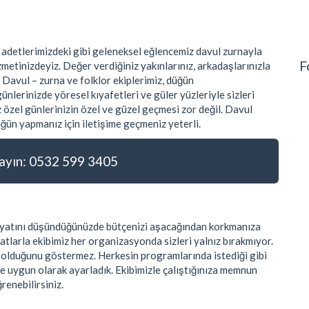
 adetlerimizdeki gibi geleneksel eğlencemiz davul zurnayla
F
metinizdeyiz. Değer verdiğiniz yakınlarınız, arkadaşlarınızla
 Davul – zurna ve folklor ekiplerimiz, düğün
nlerinizde yöresel kıyafetleri ve güler yüzleriyle sizleri
 özel günlerinizin özel ve güzel geçmesi zor değil. Davul
ğün yapmanız için iletişime geçmeniz yeterli.
yın: 0532 599 3405
 fiyatını düşündüğünüzde bütçenizi aşacağından korkmanıza
atlarla ekibimiz her organizasyonda sizleri yalnız bırakmıyor.
k olduğunu göstermez. Herkesin programlarında istediği gibi
ye uygun olarak ayarladık. Ekibimizle çalıştığınıza memnun
ğrenebilirsiniz.