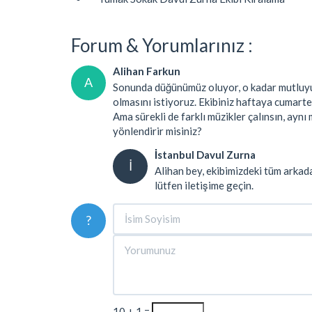
Forum & Yorumlarınız :
Alihan Farkun
A
Sonunda düğünümüz oluyor, o kadar mutluyuz
olmasını istiyoruz. Ekibiniz haftaya cumarte
Ama sürekli de farklı müzikler çalınsın, aynı
yönlendirir misiniz?
İstanbul Davul Zurna
İ
Alihan bey, ekibimizdeki tüm arkadaş
lütfen iletişime geçin.
?
10 + 1 =