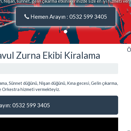
 Nişan, sünnet, gelin çıkarma etkinlikerinizde size en iyi hizmeti ver
Hemen Arayın : 0532 599 3405
Ö
vul Zurna Ekibi Kiralama
ma, Sünnet düğünü, Nişan düğünü, Kına gecesi, Gelin çıkarma,
 Orkestra hizmeti vermekteyiz.
yın: 0532 599 3405