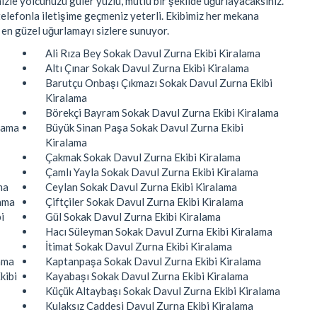
zle yolcunuzu güler yüzlü, mutlu bir şekilde uğurlayacaksınız.
elefonla iletişime geçmeniz yeterli. Ekibimiz her mekana
 en güzel uğurlamayı sizlere sunuyor.
Ali Rıza Bey Sokak Davul Zurna Ekibi Kiralama
Altı Çınar Sokak Davul Zurna Ekibi Kiralama
Barutçu Onbaşı Çıkmazı Sokak Davul Zurna Ekibi
Kiralama
Börekçi Bayram Sokak Davul Zurna Ekibi Kiralama
lama
Büyük Sinan Paşa Sokak Davul Zurna Ekibi
Kiralama
Çakmak Sokak Davul Zurna Ekibi Kiralama
Çamlı Yayla Sokak Davul Zurna Ekibi Kiralama
ma
Ceylan Sokak Davul Zurna Ekibi Kiralama
lama
Çiftçiler Sokak Davul Zurna Ekibi Kiralama
i
Gül Sokak Davul Zurna Ekibi Kiralama
Hacı Süleyman Sokak Davul Zurna Ekibi Kiralama
İtimat Sokak Davul Zurna Ekibi Kiralama
ama
Kaptanpaşa Sokak Davul Zurna Ekibi Kiralama
kibi
Kayabaşı Sokak Davul Zurna Ekibi Kiralama
Küçük Altaybaşı Sokak Davul Zurna Ekibi Kiralama
Kulaksız Caddesi Davul Zurna Ekibi Kiralama