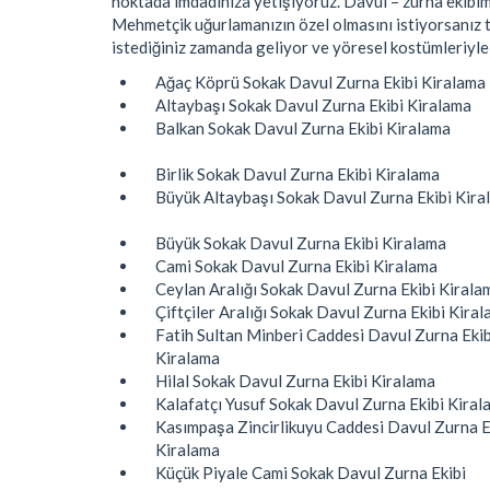
noktada imdadınıza yetişiyoruz. Davul – zurna ekibimi
Mehmetçik uğurlamanızın özel olmasını istiyorsanız t
istediğiniz zamanda geliyor ve yöresel kostümleriyle
Ağaç Köprü Sokak Davul Zurna Ekibi Kiralama
Altaybaşı Sokak Davul Zurna Ekibi Kiralama
Balkan Sokak Davul Zurna Ekibi Kiralama
Birlik Sokak Davul Zurna Ekibi Kiralama
Büyük Altaybaşı Sokak Davul Zurna Ekibi Kira
Büyük Sokak Davul Zurna Ekibi Kiralama
Cami Sokak Davul Zurna Ekibi Kiralama
Ceylan Aralığı Sokak Davul Zurna Ekibi Kirala
Çiftçiler Aralığı Sokak Davul Zurna Ekibi Kira
Fatih Sultan Minberi Caddesi Davul Zurna Ekib
Kiralama
Hilal Sokak Davul Zurna Ekibi Kiralama
Kalafatçı Yusuf Sokak Davul Zurna Ekibi Kiral
Kasımpaşa Zincirlikuyu Caddesi Davul Zurna E
Kiralama
Küçük Piyale Cami Sokak Davul Zurna Ekibi