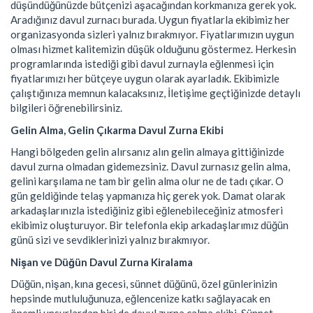
düşündüğünüzde bütçenizi aşacağından korkmanıza gerek yok.
Aradığınız davul zurnacı burada. Uygun fiyatlarla ekibimiz her
organizasyonda sizleri yalnız bırakmıyor. Fiyatlarımızın uygun
olması hizmet kalitemizin düşük olduğunu göstermez. Herkesin
programlarında istediği gibi davul zurnayla eğlenmesi için
fiyatlarımızı her bütçeye uygun olarak ayarladık. Ekibimizle
çalıştığınıza memnun kalacaksınız, İletişime geçtiğinizde detaylı
bilgileri öğrenebilirsiniz.
Gelin Alma, Gelin Çıkarma Davul Zurna Ekibi
Hangi bölgeden gelin alırsanız alın gelin almaya gittiğinizde
davul zurna olmadan gidemezsiniz. Davul zurnasız gelin alma,
gelini karşılama ne tam bir gelin alma olur ne de tadı çıkar. O
gün geldiğinde telaş yapmanıza hiç gerek yok. Damat olarak
arkadaşlarınızla istediğiniz gibi eğlenebileceğiniz atmosferi
ekibimiz oluşturuyor. Bir telefonla ekip arkadaşlarımız düğün
günü sizi ve sevdiklerinizi yalnız bırakmıyor.
Nişan ve Düğün Davul Zurna Kiralama
Düğün, nişan, kına gecesi, sünnet düğünü, özel günlerinizin
hepsinde mutluluğunuza, eğlencenize katkı sağlayacak en