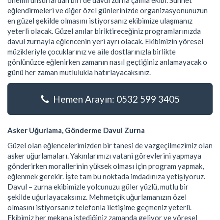
önemli unsurlardan biri de davul zurna çalma ekibi. Sünnet
eğlendirmeleri ve diğer özel günlerinizde organizasyonunuzun
en güzel şekilde olmasını istiyorsanız ekibimize ulaşmanız
yeterli olacak. Güzel anılar biriktireceğiniz programlarınızda
davul zurnayla eğlencenin yeri ayrı olacak. Ekibimizin yöresel
müzikleriyle çocuklarınız ve aile dostlarınızla birlikte
gönlünüzce eğlenirken zamanın nasıl geçtiğiniz anlamayacak o
günü her zaman mutlulukla hatırlayacaksınız.
Hemen Arayın: 0532 599 3405
Asker Uğurlama, Gönderme Davul Zurna
Güzel olan eğlencelerimizden bir tanesi de vazgeçilmezimiz olan
asker uğurlamaları. Yakınlarımızı vatani görevlerini yapmaya
gönderirken morallerinin yüksek olması için program yapmak,
eğlenmek gerekir. İşte tam bu noktada imdadınıza yetişiyoruz.
Davul – zurna ekibimizle yolcunuzu güler yüzlü, mutlu bir
şekilde uğurlayacaksınız. Mehmetçik uğurlamanızın özel
olmasını istiyorsanız telefonla iletişime geçmeniz yeterli.
Ekibimiz her mekana istediğiniz zamanda geliyor ve yöresel