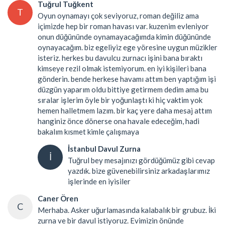
Tuğrul Tuğkent
T
Oyun oynamayı çok seviyoruz, roman değiliz ama
içimizde hep bir roman havası var. kuzenim evleniyor
onun düğününde oynamayacağımda kimin düğününde
oynayacağım. biz egeliyiz ege yöresine uygun müzikler
isteriz. herkes bu davulcu zurnacı işini bana bıraktı
kimseye rezil olmak istemiyorum. en iyi kişileri bana
gönderin. bende herkese havamı attım ben yaptığım işi
düzgün yaparım oldu bittiye getirmem dedim ama bu
sıralar işlerim öyle bir yoğunlaştı ki hiç vaktim yok
hemen halletmem lazım. bir kaç yere daha mesaj attım
hanginiz önce dönerse ona havale edeceğim, hadi
bakalım kısmet kimle çalışmaya
İstanbul Davul Zurna
İ
Tuğrul bey mesajınızı gördüğümüz gibi cevap
yazdık. bize güvenebilirsiniz arkadaşlarımız
işlerinde en iyisiler
Caner Ören
C
Merhaba. Asker uğurlamasında kalabalık bir grubuz. İki
zurna ve bir davul istiyoruz. Evimizin önünde