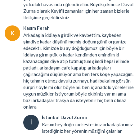
yolculuk havasında eğlendirelim. Büyükçekmece Davul
Zurna olarak Keyifli zamanlar için her zaman bizlerle
iletişime geçebilirsiniz
Kasım Ferah
K
Arkadaşla iddiaya girdik ve kaybettim. kaybeden
şimdiye kadar düşünülmemiş doğum günü organize
edecekti. ikimizde bu ay doğduğumuz için böyle bir
iddiaya girmiştik. o kadar kendimden emindim ki
kazanacağım diye atıp tutmuştum şimdi hepsi elimde
patladı. arkadaşım cafe kapatıp arkadaşları
çağıracağımı düşünüyor ama ben ters köşe yapacağım.
hiç tahmin etmez davulu zurnayı. hadi bakalım görsün
sürpriz öyle mi olur böyle mi. ben iç anadolu yörelerine
uygun müzikler istiyorum böyle ekibiniz var mı ama
bazı arkadaşlar trakya da isteyebilir hiç belli olmaz
onlara
İstanbul Davul Zurna
İ
Kasım bey doğru adrestesiniz arkadaşlarımız
istediğiniz her yörenin müziğini çalarlar