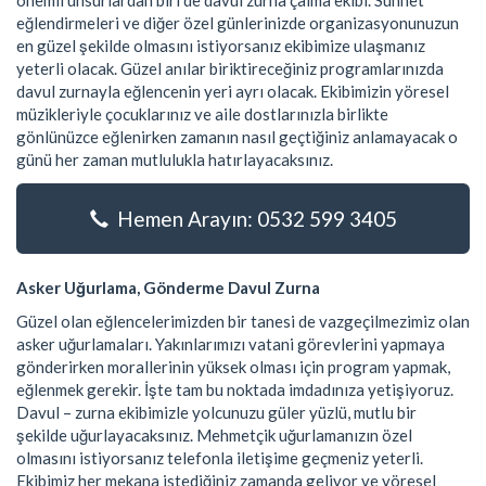
önemli unsurlardan biri de davul zurna çalma ekibi. Sünnet
eğlendirmeleri ve diğer özel günlerinizde organizasyonunuzun
en güzel şekilde olmasını istiyorsanız ekibimize ulaşmanız
yeterli olacak. Güzel anılar biriktireceğiniz programlarınızda
davul zurnayla eğlencenin yeri ayrı olacak. Ekibimizin yöresel
müzikleriyle çocuklarınız ve aile dostlarınızla birlikte
gönlünüzce eğlenirken zamanın nasıl geçtiğiniz anlamayacak o
günü her zaman mutlulukla hatırlayacaksınız.
Hemen Arayın: 0532 599 3405
Asker Uğurlama, Gönderme Davul Zurna
Güzel olan eğlencelerimizden bir tanesi de vazgeçilmezimiz olan
asker uğurlamaları. Yakınlarımızı vatani görevlerini yapmaya
gönderirken morallerinin yüksek olması için program yapmak,
eğlenmek gerekir. İşte tam bu noktada imdadınıza yetişiyoruz.
Davul – zurna ekibimizle yolcunuzu güler yüzlü, mutlu bir
şekilde uğurlayacaksınız. Mehmetçik uğurlamanızın özel
olmasını istiyorsanız telefonla iletişime geçmeniz yeterli.
Ekibimiz her mekana istediğiniz zamanda geliyor ve yöresel