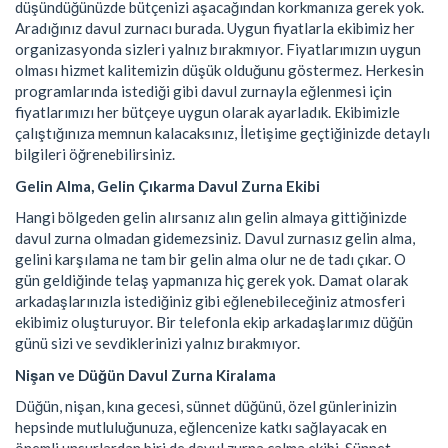
düşündüğünüzde bütçenizi aşacağından korkmanıza gerek yok.
Aradığınız davul zurnacı burada. Uygun fiyatlarla ekibimiz her
organizasyonda sizleri yalnız bırakmıyor. Fiyatlarımızın uygun
olması hizmet kalitemizin düşük olduğunu göstermez. Herkesin
programlarında istediği gibi davul zurnayla eğlenmesi için
fiyatlarımızı her bütçeye uygun olarak ayarladık. Ekibimizle
çalıştığınıza memnun kalacaksınız, İletişime geçtiğinizde detaylı
bilgileri öğrenebilirsiniz.
Gelin Alma, Gelin Çıkarma Davul Zurna Ekibi
Hangi bölgeden gelin alırsanız alın gelin almaya gittiğinizde
davul zurna olmadan gidemezsiniz. Davul zurnasız gelin alma,
gelini karşılama ne tam bir gelin alma olur ne de tadı çıkar. O
gün geldiğinde telaş yapmanıza hiç gerek yok. Damat olarak
arkadaşlarınızla istediğiniz gibi eğlenebileceğiniz atmosferi
ekibimiz oluşturuyor. Bir telefonla ekip arkadaşlarımız düğün
günü sizi ve sevdiklerinizi yalnız bırakmıyor.
Nişan ve Düğün Davul Zurna Kiralama
Düğün, nişan, kına gecesi, sünnet düğünü, özel günlerinizin
hepsinde mutluluğunuza, eğlencenize katkı sağlayacak en