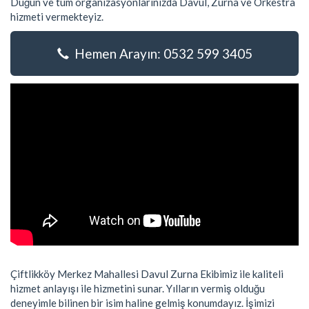
Düğün ve tüm organizasyonlarınızda Davul, Zurna ve Orkestra
hizmeti vermekteyiz.
Hemen Arayın: 0532 599 3405
Çiftlikköy Merkez Mahallesi Davul Zurna Ekibimiz ile kaliteli
hizmet anlayışı ile hizmetini sunar. Yılların vermiş olduğu
deneyimle bilinen bir isim haline gelmiş konumdayız. İşimizi