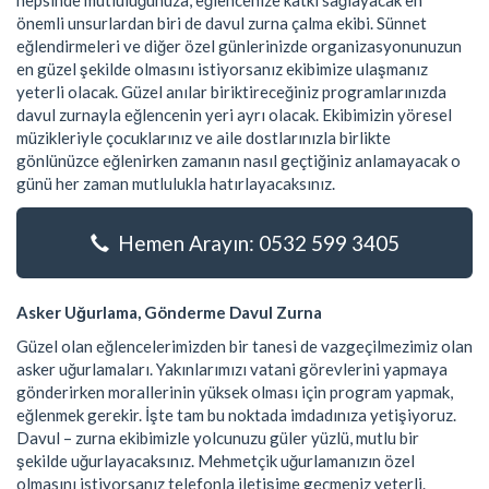
hepsinde mutluluğunuza, eğlencenize katkı sağlayacak en
önemli unsurlardan biri de davul zurna çalma ekibi. Sünnet
eğlendirmeleri ve diğer özel günlerinizde organizasyonunuzun
en güzel şekilde olmasını istiyorsanız ekibimize ulaşmanız
yeterli olacak. Güzel anılar biriktireceğiniz programlarınızda
davul zurnayla eğlencenin yeri ayrı olacak. Ekibimizin yöresel
müzikleriyle çocuklarınız ve aile dostlarınızla birlikte
gönlünüzce eğlenirken zamanın nasıl geçtiğiniz anlamayacak o
günü her zaman mutlulukla hatırlayacaksınız.
Hemen Arayın: 0532 599 3405
Asker Uğurlama, Gönderme Davul Zurna
Güzel olan eğlencelerimizden bir tanesi de vazgeçilmezimiz olan
asker uğurlamaları. Yakınlarımızı vatani görevlerini yapmaya
gönderirken morallerinin yüksek olması için program yapmak,
eğlenmek gerekir. İşte tam bu noktada imdadınıza yetişiyoruz.
Davul – zurna ekibimizle yolcunuzu güler yüzlü, mutlu bir
şekilde uğurlayacaksınız. Mehmetçik uğurlamanızın özel
olmasını istiyorsanız telefonla iletişime geçmeniz yeterli.