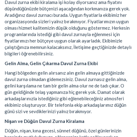
Davul zurna ekibi kiralama işi kolay diyorsanız ama fiyatını
düşündüğünüzde bütçenizi aşacağından korkmanıza gerek yok.
Aradığınız davul zurnacı burada. Uygun fiyatlarla ekibimiz her
organizasyonda sizleri yalnız bırakmıyor. Fiyatlarımızın uygun
olması hizmet kalitemizin düşük olduğunu göstermez. Herkesin
programlarında istediği gibi davul zurnayla eğlenmesi için
fiyatlarımızı her bütçeye uygun olarak ayarladık. Ekibimizle
çalıştığınıza memnun kalacaksınız, İletişime geçtiğinizde detaylı
bilgileri öğrenebilirsiniz.
Gelin Alma, Gelin Çıkarma Davul Zurna Ekibi
Hangi bölgeden gelin alırsanız alın gelin almaya gittiğinizde
davul zurna olmadan gidemezsiniz. Davul zurnasız gelin alma,
gelini karşılama ne tam bir gelin alma olur ne de tadı çıkar. O
gün geldiğinde telaş yapmanıza hiç gerek yok. Damat olarak
arkadaşlarınızla istediğiniz gibi eğlenebileceğiniz atmosferi
ekibimiz oluşturuyor. Bir telefonla ekip arkadaşlarımız düğün
günü sizi ve sevdiklerinizi yalnız bırakmıyor.
Nişan ve Düğün Davul Zurna Kiralama
Düğün, nişan, kına gecesi, sünnet düğünü, özel günlerinizin