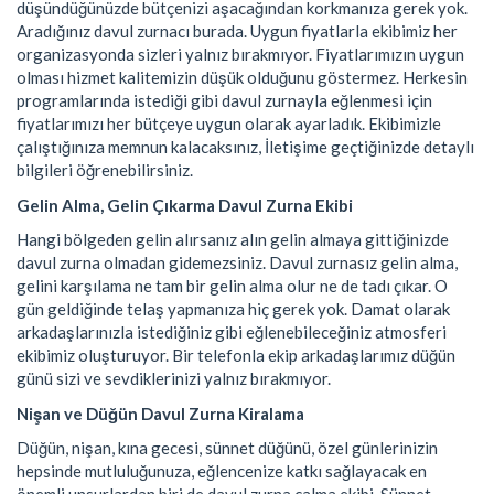
düşündüğünüzde bütçenizi aşacağından korkmanıza gerek yok.
Aradığınız davul zurnacı burada. Uygun fiyatlarla ekibimiz her
organizasyonda sizleri yalnız bırakmıyor. Fiyatlarımızın uygun
olması hizmet kalitemizin düşük olduğunu göstermez. Herkesin
programlarında istediği gibi davul zurnayla eğlenmesi için
fiyatlarımızı her bütçeye uygun olarak ayarladık. Ekibimizle
çalıştığınıza memnun kalacaksınız, İletişime geçtiğinizde detaylı
bilgileri öğrenebilirsiniz.
Gelin Alma, Gelin Çıkarma Davul Zurna Ekibi
Hangi bölgeden gelin alırsanız alın gelin almaya gittiğinizde
davul zurna olmadan gidemezsiniz. Davul zurnasız gelin alma,
gelini karşılama ne tam bir gelin alma olur ne de tadı çıkar. O
gün geldiğinde telaş yapmanıza hiç gerek yok. Damat olarak
arkadaşlarınızla istediğiniz gibi eğlenebileceğiniz atmosferi
ekibimiz oluşturuyor. Bir telefonla ekip arkadaşlarımız düğün
günü sizi ve sevdiklerinizi yalnız bırakmıyor.
Nişan ve Düğün Davul Zurna Kiralama
Düğün, nişan, kına gecesi, sünnet düğünü, özel günlerinizin
hepsinde mutluluğunuza, eğlencenize katkı sağlayacak en