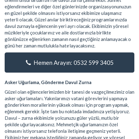
önemli unsurlardan biri de davul zurna çalma ekibi. Sünnet
eğlendirmeleri ve diğer özel günlerinizde organizasyonunuzun
en güzel şekilde olmasını istiyorsanız ekibimize ulaşmanız
yeterli olacak. Güzel anılar biriktireceğiniz programlarınızda
davul zurnayla eğlencenin yeri ayrı olacak. Ekibimizin yöresel
müzikleriyle çocuklarınız ve aile dostlarınızla birlikte
gönlünüzce eğlenirken zamanın nasıl geçtiğiniz anlamayacak o
günü her zaman mutlulukla hatırlayacaksınız.
Hemen Arayın: 0532 599 3405
Asker Uğurlama, Gönderme Davul Zurna
Güzel olan eğlencelerimizden bir tanesi de vazgeçilmezimiz olan
asker uğurlamaları. Yakınlarımızı vatani görevlerini yapmaya
gönderirken morallerinin yüksek olması için program yapmak,
eğlenmek gerekir. İşte tam bu noktada imdadınıza yetişiyoruz.
Davul – zurna ekibimizle yolcunuzu güler yüzlü, mutlu bir
şekilde uğurlayacaksınız. Mehmetçik uğurlamanızın özel
olmasını istiyorsanız telefonla iletişime geçmeniz yeterli.
Ekibimiz her mekana istediğiniz zamanda geliyor ve yöresel