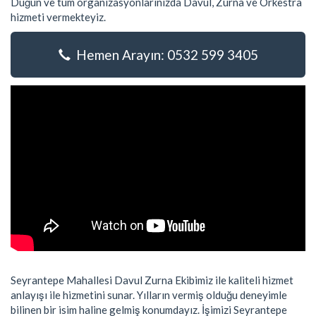
Düğün ve tüm organizasyonlarınızda Davul, Zurna ve Orkestra
hizmeti vermekteyiz.
Hemen Arayın: 0532 599 3405
Seyrantepe Mahallesi Davul Zurna Ekibimiz ile kaliteli hizmet
anlayışı ile hizmetini sunar. Yılların vermiş olduğu deneyimle
bilinen bir isim haline gelmiş konumdayız. İşimizi Seyrantepe