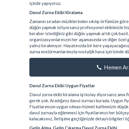
içinde yapıyoruz.
Davul Zurna Ekibi Kiralama
Zamanın sıradan müziklerinden sıkılıp örfümüze göre
düğün yapmak istiyorsanız profesyonel ekibimizle hiz
beraber istediğiniz gibi düğün yapmak artık çok basit.
organizasyonlarınızın her aşamasında ve diğer özel gü
yalnız bırakmıyor. Hayatınızda bir kere yaşayacağınız
zurna enstürmanlarımızla nostaljik hava içerisinde dü
Hemen Ara
Davul Zurna Ekibi Uygun Fiyatlar
Davul zurna ekibi kiralama işi kolay diyorsanız ama
gerek yok. Aradığınız davul zurnacı burada. Uygun fiy
Fiyatlarımızın uygun olması hizmet kalitemizin düşü
davul zurnayla eğlenmesi için fiyatlarımızı her bütçe
kalacaksınız, İletişime geçtiğinizde detaylı bilgileri ö
Gelin Alma, Gelin Çıkarma Davul Zurna Ekibi