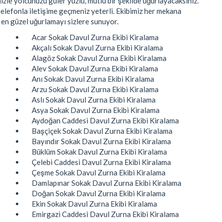
zle yolcunuzu güler yüzlü, mutlu bir şekilde uğurlayacaksınız.
elefonla iletişime geçmeniz yeterli. Ekibimiz her mekana
 en güzel uğurlamayı sizlere sunuyor.
Acar Sokak Davul Zurna Ekibi Kiralama
Akçalı Sokak Davul Zurna Ekibi Kiralama
Alagöz Sokak Davul Zurna Ekibi Kiralama
Alev Sokak Davul Zurna Ekibi Kiralama
Anı Sokak Davul Zurna Ekibi Kiralama
Arzu Sokak Davul Zurna Ekibi Kiralama
Aslı Sokak Davul Zurna Ekibi Kiralama
Asya Sokak Davul Zurna Ekibi Kiralama
Aydoğan Caddesi Davul Zurna Ekibi Kiralama
Başçiçek Sokak Davul Zurna Ekibi Kiralama
Bayındır Sokak Davul Zurna Ekibi Kiralama
Büklüm Sokak Davul Zurna Ekibi Kiralama
Çelebi Caddesi Davul Zurna Ekibi Kiralama
Çeşme Sokak Davul Zurna Ekibi Kiralama
Damlapınar Sokak Davul Zurna Ekibi Kiralama
Doğan Sokak Davul Zurna Ekibi Kiralama
Ekin Sokak Davul Zurna Ekibi Kiralama
Emirgazi Caddesi Davul Zurna Ekibi Kiralama