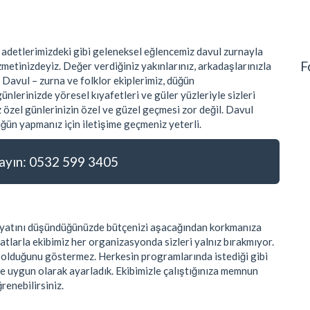
 adetlerimizdeki gibi geleneksel eğlencemiz davul zurnayla
F
metinizdeyiz. Değer verdiğiniz yakınlarınız, arkadaşlarınızla
 Davul – zurna ve folklor ekiplerimiz, düğün
nlerinizde yöresel kıyafetleri ve güler yüzleriyle sizleri
 özel günlerinizin özel ve güzel geçmesi zor değil. Davul
ğün yapmanız için iletişime geçmeniz yeterli.
yın: 0532 599 3405
 fiyatını düşündüğünüzde bütçenizi aşacağından korkmanıza
atlarla ekibimiz her organizasyonda sizleri yalnız bırakmıyor.
k olduğunu göstermez. Herkesin programlarında istediği gibi
ye uygun olarak ayarladık. Ekibimizle çalıştığınıza memnun
ğrenebilirsiniz.