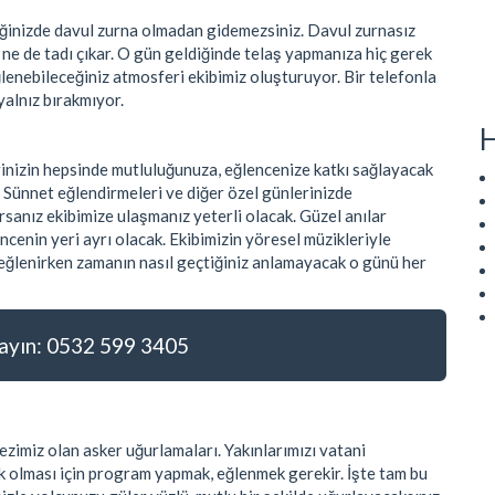
tiğinizde davul zurna olmadan gidemezsiniz. Davul zurnasız
r ne de tadı çıkar. O gün geldiğinde telaş yapmanıza hiç gerek
ğlenebileceğiniz atmosferi ekibimiz oluşturuyor. Bir telefonla
yalnız bırakmıyor.
H
rinizin hepsinde mutluluğunuza, eğlencenize katkı sağlayacak
. Sünnet eğlendirmeleri ve diğer özel günlerinizde
sanız ekibimize ulaşmanız yeterli olacak. Güzel anılar
ncenin yeri ayrı olacak. Ekibimizin yöresel müzikleriyle
e eğlenirken zamanın nasıl geçtiğiniz anlamayacak o günü her
yın: 0532 599 3405
zimiz olan asker uğurlamaları. Yakınlarımızı vatani
 olması için program yapmak, eğlenmek gerekir. İşte tam bu