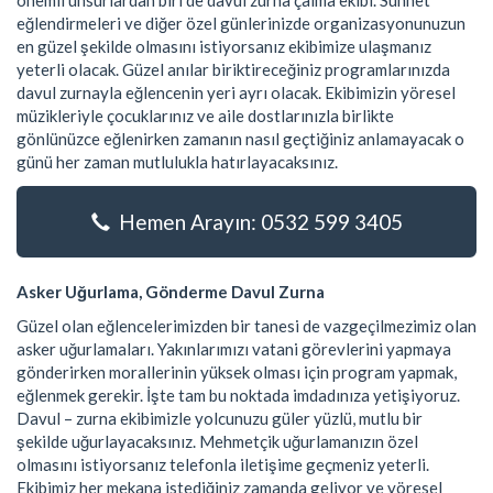
önemli unsurlardan biri de davul zurna çalma ekibi. Sünnet
eğlendirmeleri ve diğer özel günlerinizde organizasyonunuzun
en güzel şekilde olmasını istiyorsanız ekibimize ulaşmanız
yeterli olacak. Güzel anılar biriktireceğiniz programlarınızda
davul zurnayla eğlencenin yeri ayrı olacak. Ekibimizin yöresel
müzikleriyle çocuklarınız ve aile dostlarınızla birlikte
gönlünüzce eğlenirken zamanın nasıl geçtiğiniz anlamayacak o
günü her zaman mutlulukla hatırlayacaksınız.
Hemen Arayın: 0532 599 3405
Asker Uğurlama, Gönderme Davul Zurna
Güzel olan eğlencelerimizden bir tanesi de vazgeçilmezimiz olan
asker uğurlamaları. Yakınlarımızı vatani görevlerini yapmaya
gönderirken morallerinin yüksek olması için program yapmak,
eğlenmek gerekir. İşte tam bu noktada imdadınıza yetişiyoruz.
Davul – zurna ekibimizle yolcunuzu güler yüzlü, mutlu bir
şekilde uğurlayacaksınız. Mehmetçik uğurlamanızın özel
olmasını istiyorsanız telefonla iletişime geçmeniz yeterli.
Ekibimiz her mekana istediğiniz zamanda geliyor ve yöresel