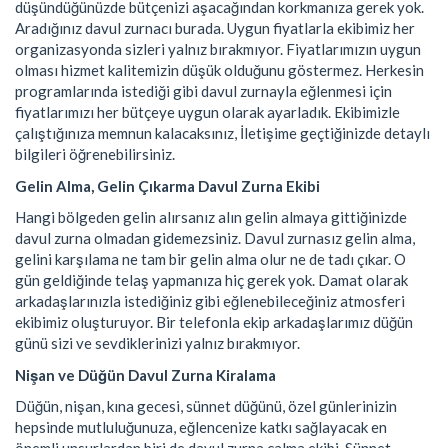
düşündüğünüzde bütçenizi aşacağından korkmanıza gerek yok.
Aradığınız davul zurnacı burada. Uygun fiyatlarla ekibimiz her
organizasyonda sizleri yalnız bırakmıyor. Fiyatlarımızın uygun
olması hizmet kalitemizin düşük olduğunu göstermez. Herkesin
programlarında istediği gibi davul zurnayla eğlenmesi için
fiyatlarımızı her bütçeye uygun olarak ayarladık. Ekibimizle
çalıştığınıza memnun kalacaksınız, İletişime geçtiğinizde detaylı
bilgileri öğrenebilirsiniz.
Gelin Alma, Gelin Çıkarma Davul Zurna Ekibi
Hangi bölgeden gelin alırsanız alın gelin almaya gittiğinizde
davul zurna olmadan gidemezsiniz. Davul zurnasız gelin alma,
gelini karşılama ne tam bir gelin alma olur ne de tadı çıkar. O
gün geldiğinde telaş yapmanıza hiç gerek yok. Damat olarak
arkadaşlarınızla istediğiniz gibi eğlenebileceğiniz atmosferi
ekibimiz oluşturuyor. Bir telefonla ekip arkadaşlarımız düğün
günü sizi ve sevdiklerinizi yalnız bırakmıyor.
Nişan ve Düğün Davul Zurna Kiralama
Düğün, nişan, kına gecesi, sünnet düğünü, özel günlerinizin
hepsinde mutluluğunuza, eğlencenize katkı sağlayacak en