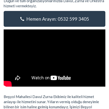
Düğün ve tüm organizasyonlarınızda Davul, Zurna ve Orkestra
hizmeti vermekteyiz.
Hemen Arayın: 0532 599 3405
Beşyol Mahallesi Davul Zurna Ekibimiz ile kaliteli hizmet
anlayışı ile hizmetini sunar. Yılların vermiş olduğu deneyimle
bilinen bir isim haline gelmiş konumdayız. İşimizi Beşyol