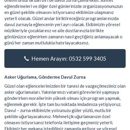
önemli unsurlardan biri de davul zurna çalma ekibi. Sünnet
eğlendirmeleri ve diğer özel günlerinizde organizasyonunuzun
en güzel şekilde olmasını istiyorsanız ekibimize ulaşmanız
yeterli olacak. Güzel anılar biriktireceğiniz programlarınızda
davul zurnayla eğlencenin yeri ayrı olacak. Ekibimizin yöresel
müzikleriyle çocuklarınız ve aile dostlarınızla birlikte
gönlünüzce eğlenirken zamanın nasıl geçtiğiniz anlamayacak o
günü her zaman mutlulukla hatırlayacaksınız.
Hemen Arayın: 0532 599 3405
Asker Uğurlama, Gönderme Davul Zurna
Güzel olan eğlencelerimizden bir tanesi de vazgeçilmezimiz olan
asker uğurlamaları. Yakınlarımızı vatani görevlerini yapmaya
gönderirken morallerinin yüksek olması için program yapmak,
eğlenmek gerekir. İşte tam bu noktada imdadınıza yetişiyoruz.
Davul – zurna ekibimizle yolcunuzu güler yüzlü, mutlu bir
şekilde uğurlayacaksınız. Mehmetçik uğurlamanızın özel
olmasını istiyorsanız telefonla iletişime geçmeniz yeterli.
Ekibimiz her mekana istediğiniz zamanda geliyor ve yöresel