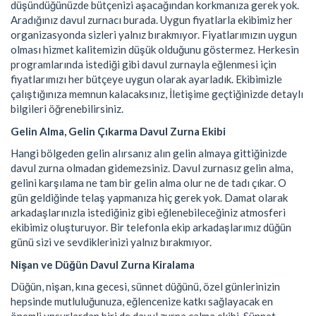
düşündüğünüzde bütçenizi aşacağından korkmanıza gerek yok.
Aradığınız davul zurnacı burada. Uygun fiyatlarla ekibimiz her
organizasyonda sizleri yalnız bırakmıyor. Fiyatlarımızın uygun
olması hizmet kalitemizin düşük olduğunu göstermez. Herkesin
programlarında istediği gibi davul zurnayla eğlenmesi için
fiyatlarımızı her bütçeye uygun olarak ayarladık. Ekibimizle
çalıştığınıza memnun kalacaksınız, İletişime geçtiğinizde detaylı
bilgileri öğrenebilirsiniz.
Gelin Alma, Gelin Çıkarma Davul Zurna Ekibi
Hangi bölgeden gelin alırsanız alın gelin almaya gittiğinizde
davul zurna olmadan gidemezsiniz. Davul zurnasız gelin alma,
gelini karşılama ne tam bir gelin alma olur ne de tadı çıkar. O
gün geldiğinde telaş yapmanıza hiç gerek yok. Damat olarak
arkadaşlarınızla istediğiniz gibi eğlenebileceğiniz atmosferi
ekibimiz oluşturuyor. Bir telefonla ekip arkadaşlarımız düğün
günü sizi ve sevdiklerinizi yalnız bırakmıyor.
Nişan ve Düğün Davul Zurna Kiralama
Düğün, nişan, kına gecesi, sünnet düğünü, özel günlerinizin
hepsinde mutluluğunuza, eğlencenize katkı sağlayacak en