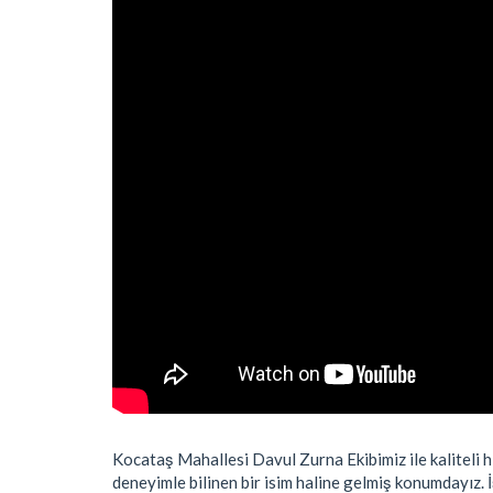
Kocataş Mahallesi Davul Zurna Ekibimiz ile kaliteli hi
deneyimle bilinen bir isim haline gelmiş konumdayız. 