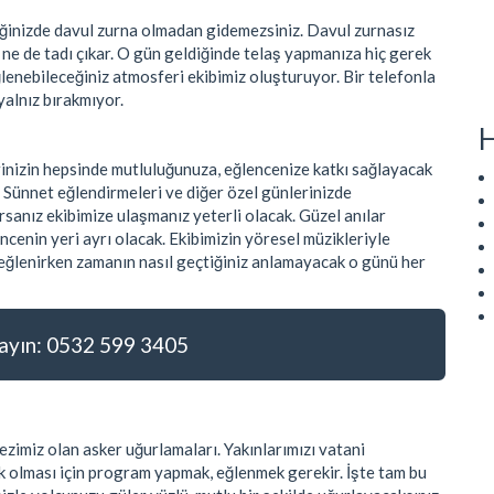
tiğinizde davul zurna olmadan gidemezsiniz. Davul zurnasız
r ne de tadı çıkar. O gün geldiğinde telaş yapmanıza hiç gerek
ğlenebileceğiniz atmosferi ekibimiz oluşturuyor. Bir telefonla
yalnız bırakmıyor.
H
rinizin hepsinde mutluluğunuza, eğlencenize katkı sağlayacak
. Sünnet eğlendirmeleri ve diğer özel günlerinizde
sanız ekibimize ulaşmanız yeterli olacak. Güzel anılar
ncenin yeri ayrı olacak. Ekibimizin yöresel müzikleriyle
e eğlenirken zamanın nasıl geçtiğiniz anlamayacak o günü her
yın: 0532 599 3405
zimiz olan asker uğurlamaları. Yakınlarımızı vatani
 olması için program yapmak, eğlenmek gerekir. İşte tam bu