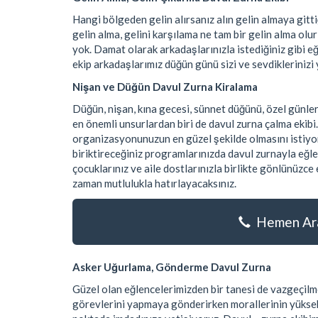
Hangi bölgeden gelin alırsanız alın gelin almaya git
gelin alma, gelini karşılama ne tam bir gelin alma olu
yok. Damat olarak arkadaşlarınızla istediğiniz gibi e
ekip arkadaşlarımız düğün günü sizi ve sevdiklerinizi 
Nişan ve Düğün Davul Zurna Kiralama
Düğün, nişan, kına gecesi, sünnet düğünü, özel günle
en önemli unsurlardan biri de davul zurna çalma ekibi
organizasyonunuzun en güzel şekilde olmasını istiyor
biriktireceğiniz programlarınızda davul zurnayla eğle
çocuklarınız ve aile dostlarınızla birlikte gönlünüzc
zaman mutlulukla hatırlayacaksınız.
Hemen Ara
Asker Uğurlama, Gönderme Davul Zurna
Güzel olan eğlencelerimizden bir tanesi de vazgeçilme
görevlerini yapmaya gönderirken morallerinin yüksek