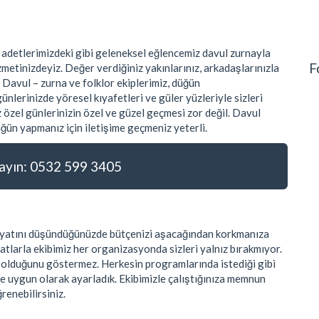
 adetlerimizdeki gibi geleneksel eğlencemiz davul zurnayla
F
metinizdeyiz. Değer verdiğiniz yakınlarınız, arkadaşlarınızla
 Davul – zurna ve folklor ekiplerimiz, düğün
nlerinizde yöresel kıyafetleri ve güler yüzleriyle sizleri
 özel günlerinizin özel ve güzel geçmesi zor değil. Davul
ğün yapmanız için iletişime geçmeniz yeterli.
yın: 0532 599 3405
 fiyatını düşündüğünüzde bütçenizi aşacağından korkmanıza
atlarla ekibimiz her organizasyonda sizleri yalnız bırakmıyor.
k olduğunu göstermez. Herkesin programlarında istediği gibi
ye uygun olarak ayarladık. Ekibimizle çalıştığınıza memnun
ğrenebilirsiniz.