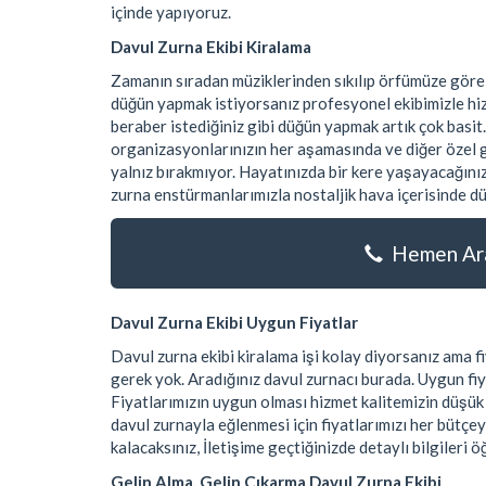
içinde yapıyoruz.
Davul Zurna Ekibi Kiralama
Zamanın sıradan müziklerinden sıkılıp örfümüze göre
düğün yapmak istiyorsanız profesyonel ekibimizle hiz
beraber istediğiniz gibi düğün yapmak artık çok basit.
organizasyonlarınızın her aşamasında ve diğer özel gü
yalnız bırakmıyor. Hayatınızda bir kere yaşayacağınız
zurna enstürmanlarımızla nostaljik hava içerisinde dü
Hemen Ara
Davul Zurna Ekibi Uygun Fiyatlar
Davul zurna ekibi kiralama işi kolay diyorsanız ama
gerek yok. Aradığınız davul zurnacı burada. Uygun fiy
Fiyatlarımızın uygun olması hizmet kalitemizin düşü
davul zurnayla eğlenmesi için fiyatlarımızı her bütçe
kalacaksınız, İletişime geçtiğinizde detaylı bilgileri ö
Gelin Alma, Gelin Çıkarma Davul Zurna Ekibi