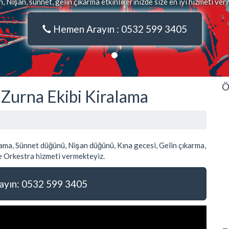
 Nişan, sünnet, gelin çıkarma etkinlikerinizde size en iyi hizmeti ver
Hemen Arayın : 0532 599 3405
Ö
 Zurna Ekibi Kiralama
ma, Sünnet düğünü, Nişan düğünü, Kına gecesi, Gelin çıkarma,
 Orkestra hizmeti vermekteyiz.
yın: 0532 599 3405