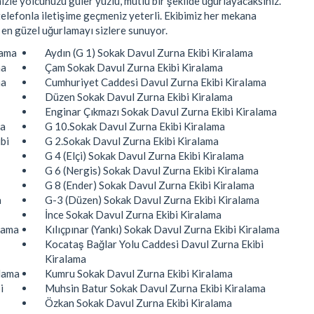
zle yolcunuzu güler yüzlü, mutlu bir şekilde uğurlayacaksınız.
elefonla iletişime geçmeniz yeterli. Ekibimiz her mekana
 en güzel uğurlamayı sizlere sunuyor.
lama
Aydın (G 1) Sokak Davul Zurna Ekibi Kiralama
ma
Çam Sokak Davul Zurna Ekibi Kiralama
ma
Cumhuriyet Caddesi Davul Zurna Ekibi Kiralama
Düzen Sokak Davul Zurna Ekibi Kiralama
Enginar Çıkmazı Sokak Davul Zurna Ekibi Kiralama
ma
G 10.Sokak Davul Zurna Ekibi Kiralama
bi
G 2.Sokak Davul Zurna Ekibi Kiralama
G 4 (Elçi) Sokak Davul Zurna Ekibi Kiralama
G 6 (Nergis) Sokak Davul Zurna Ekibi Kiralama
G 8 (Ender) Sokak Davul Zurna Ekibi Kiralama
a
G-3 (Düzen) Sokak Davul Zurna Ekibi Kiralama
İnce Sokak Davul Zurna Ekibi Kiralama
lama
Kılıçpınar (Yankı) Sokak Davul Zurna Ekibi Kiralama
Kocataş Bağlar Yolu Caddesi Davul Zurna Ekibi
Kiralama
lama
Kumru Sokak Davul Zurna Ekibi Kiralama
i
Muhsin Batur Sokak Davul Zurna Ekibi Kiralama
Özkan Sokak Davul Zurna Ekibi Kiralama