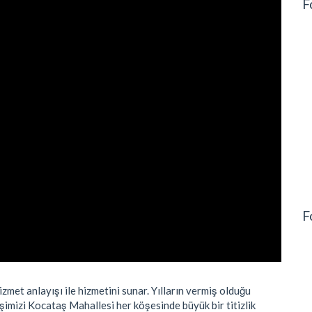
F
F
zmet anlayışı ile hizmetini sunar. Yılların vermiş olduğu
İşimizi Kocataş Mahallesi her köşesinde büyük bir titizlik