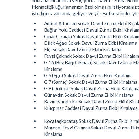
noktada imdadınıza yetişiyoruz. Davul – zurna ekibimi
Mehmetçik uğurlamanızın özel olmasını istiyorsanız t
istediğiniz zamanda geliyor ve yöresel kostümleriyle
Amiral Altuncan Sokak Davul Zurna Ekibi Kira
Bağlar Yolu Caddesi Davul Zurna Ekibi Kirala
Çınar Çıkmazı Sokak Davul Zurna Ekibi Kirala
Dilek Ağacı Sokak Davul Zurna Ekibi Kiralama
Elçi Sokak Davul Zurna Ekibi Kiralama
Fevzi Çakmak Sokak Davul Zurna Ekibi Kirala
G 16 (Buz Bağı Çıkmazı) Sokak Davul Zurna Eki
Kiralama
G 5 (Ege) Sokak Davul Zurna Ekibi Kiralama
G 7 (Sarnıç) Sokak Davul Zurna Ekibi Kiralama
G 9 (Doluca) Sokak Davul Zurna Ekibi Kiralam
Günaydın Sokak Davul Zurna Ekibi Kiralama
Kazım Karabekir Sokak Davul Zurna Ekibi Kira
Kılıçpınar Caddesi Davul Zurna Ekibi Kiralama
Kocataşkocataş Sokak Davul Zurna Ekibi Kira
Mareşal Fevzi Çakmak Sokak Davul Zurna Ekib
Kiralama