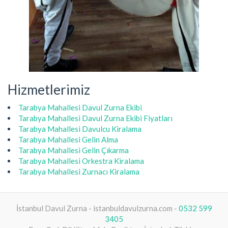
Hizmetlerimiz
Tarabya Mahallesi Davul Zurna Ekibi
Tarabya Mahallesi Davul Zurna Ekibi Fiyatları
Tarabya Mahallesi Davulcu Kiralama
Tarabya Mahallesi Gelin Alma
Tarabya Mahallesi Gelin Çıkarma
Tarabya Mahallesi Orkestra Kiralama
Tarabya Mahallesi Zurnacı Kiralama
İstanbul Davul Zurna - istanbuldavulzurna.com -
0532 599
3405