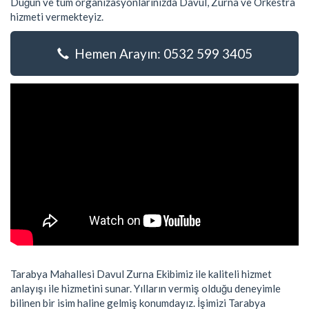
Düğün ve tüm organizasyonlarınızda Davul, Zurna ve Orkestra
hizmeti vermekteyiz.
Hemen Arayın: 0532 599 3405
Tarabya Mahallesi Davul Zurna Ekibimiz ile kaliteli hizmet
anlayışı ile hizmetini sunar. Yılların vermiş olduğu deneyimle
bilinen bir isim haline gelmiş konumdayız. İşimizi Tarabya