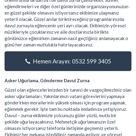
önemli unsurlardan biri de davul zurna çalma ekibi. Sünnet
eğlendirmeleri ve diğer özel günlerinizde organizasyonunuzun
en güzel şekilde olmasını istiyorsanız ekibimize ulaşmanız
yeterli olacak. Güzel anılar biriktireceğiniz programlarınızda
davul zurnayla eğlencenin yeri ayrı olacak. Ekibimizin yöresel
müzikleriyle çocuklarınız ve aile dostlarınızla birlikte
gönlünüzce eğlenirken zamanın nasıl geçtiğiniz anlamayacak o
günü her zaman mutlulukla hatırlayacaksınız.
Hemen Arayın: 0532 599 3405
Asker Uğurlama, Gönderme Davul Zurna
Güzel olan eğlencelerimizden bir tanesi de vazgeçilmezimiz olan
asker uğurlamaları. Yakınlarımızı vatani görevlerini yapmaya
gönderirken morallerinin yüksek olması için program yapmak,
eğlenmek gerekir. İşte tam bu noktada imdadınıza yetişiyoruz.
Davul – zurna ekibimizle yolcunuzu güler yüzlü, mutlu bir
şekilde uğurlayacaksınız. Mehmetçik uğurlamanızın özel
olmasını istiyorsanız telefonla iletişime geçmeniz yeterli.
Ekibimiz her mekana istediğiniz zamanda geliyor ve yöresel