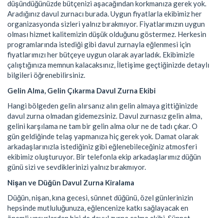
düşündüğünüzde bütçenizi aşacağından korkmanıza gerek yok.
Aradığınız davul zurnacı burada. Uygun fiyatlarla ekibimiz her
organizasyonda sizleri yalnız bırakmıyor. Fiyatlarımızın uygun
olması hizmet kalitemizin düşük olduğunu göstermez. Herkesin
programlarında istediği gibi davul zurnayla eğlenmesi için
fiyatlarımızı her bütçeye uygun olarak ayarladık. Ekibimizle
çalıştığınıza memnun kalacaksınız, İletişime geçtiğinizde detaylı
bilgileri öğrenebilirsiniz.
Gelin Alma, Gelin Çıkarma Davul Zurna Ekibi
Hangi bölgeden gelin alırsanız alın gelin almaya gittiğinizde
davul zurna olmadan gidemezsiniz. Davul zurnasız gelin alma,
gelini karşılama ne tam bir gelin alma olur ne de tadı çıkar. O
gün geldiğinde telaş yapmanıza hiç gerek yok. Damat olarak
arkadaşlarınızla istediğiniz gibi eğlenebileceğiniz atmosferi
ekibimiz oluşturuyor. Bir telefonla ekip arkadaşlarımız düğün
günü sizi ve sevdiklerinizi yalnız bırakmıyor.
Nişan ve Düğün Davul Zurna Kiralama
Düğün, nişan, kına gecesi, sünnet düğünü, özel günlerinizin
hepsinde mutluluğunuza, eğlencenize katkı sağlayacak en