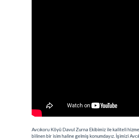
Avcıkoru Köyü Davul Zurna Ekibimiz ile kaliteli hizmet
bilinen bir isim haline gelmiş konumdayız. İşimizi Avc