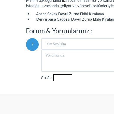
Mehmetçik uğurlamanızın özel olmasını istiyorsanız t
istediğiniz zamanda geliyor ve yöresel kostümleriyle
Ahsen Sokak Davul Zurna Ekibi Kiralama
Dervişpaşa Caddesi Davul Zurna Ekibi Kirala
Forum & Yorumlarınız :
?
8 + 8 =