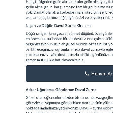
Hangi bölgeden gelin alırsanız alın gelin almaya git
gelin alma, gelini karşılama ne tam bir gelin alma olu
yok. Damat olarak arkadaşlarınızla istediğiniz gibi e
ekip arkadaşlarımız düğün günü sizi ve sevdiklerinizi 
Nişan ve Düğün Davul Zurna Kiralama
Düğün, nişan, kına gecesi, sünnet düğünü, özel günle
en önemli unsurlardan biri de davul zurna çalma ekibi
organizasyonunuzun en güzel şekilde olmasını istiyor
biriktireceğiniz programlarınızda davul zurnayla eğle
çocuklarınız ve aile dostlarınızla birlikte gönlünüzc
zaman mutlulukla hatırlayacaksınız.
Hemen Ara
Asker Uğurlama, Gönderme Davul Zurna
Güzel olan eğlencelerimizden bir tanesi de vazgeçilme
görevlerini yapmaya gönderirken morallerinin yüksek
noktada imdadınıza yetişiyoruz. Davul – zurna ekibimi