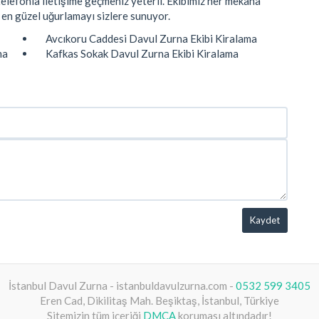
elefonla iletişime geçmeniz yeterli. Ekibimiz her mekana
 en güzel uğurlamayı sizlere sunuyor.
Avcıkoru Caddesi Davul Zurna Ekibi Kiralama
ma
Kafkas Sokak Davul Zurna Ekibi Kiralama
Kaydet
İstanbul Davul Zurna - istanbuldavulzurna.com -
0532 599 3405
Eren Cad, Dikilitaş Mah. Beşiktaş, İstanbul, Türkiye
Sitemizin tüm içeriği
DMCA
koruması altındadır!