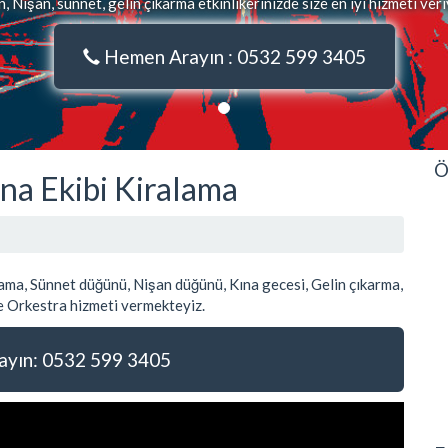
 Nişan, sünnet, gelin çıkarma etkinlikerinizde size en iyi hizmeti ver
Hemen Arayın : 0532 599 3405
Ö
na Ekibi Kiralama
ma, Sünnet düğünü, Nişan düğünü, Kına gecesi, Gelin çıkarma,
 Orkestra hizmeti vermekteyiz.
yın: 0532 599 3405