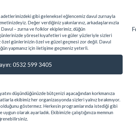
 adetlerimizdeki gibi geleneksel eğlencemiz davul zurnayla
metinizdeyiz. Değer verdiğiniz yakınlarınız, arkadaşlarınızla
F
 Davul – zurna ve folklor ekiplerimiz, düğün
nlerinizde yöresel kıyafetleri ve güler yüzleriyle sizleri
 özel günlerinizin özel ve güzel geçmesi zor değil. Davul
ğün yapmanız için iletişime geçmeniz yeterli.
yın: 0532 599 3405
 fiyatını düşündüğünüzde bütçenizi aşacağından korkmanıza
atlarla ekibimiz her organizasyonda sizleri yalnız bırakmıyor.
k olduğunu göstermez. Herkesin programlarında istediği gibi
ye uygun olarak ayarladık. Ekibimizle çalıştığınıza memnun
ğrenebilirsiniz.