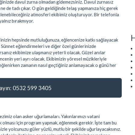
tiğinizde davul zurna olmadan gidemezsiniz. Davul zurnasız
r ne de tadı çıkar. O gün geldiğinde telaş yapmanıza hiç gerek
ğlenebileceğiniz atmosferi ekibimiz oluşturuyor. Bir telefonla
yalnız bırakmıyor.
H
rinizin hepsinde mutluluğunuza, eğlencenize katkı sağlayacak
. Sünnet eğlendirmeleri ve diğer özel günlerinizde
sanız ekibimize ulaşmanız yeterli olacak. Güzel anılar
ncenin yeri ayrı olacak. Ekibimizin yöresel müzikleriyle
e eğlenirken zamanın nasıl geçtiğiniz anlamayacak o günü her
yın: 0532 599 3405
zimiz olan asker uğurlamaları. Yakınlarımızı vatani
 olması için program yapmak, eğlenmek gerekir. İşte tam bu
zle yolcunuzu güler yüzlü, mutlu bir şekilde uğurlayacaksınız.