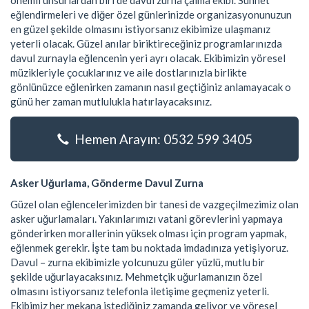
önemli unsurlardan biri de davul zurna çalma ekibi. Sünnet
eğlendirmeleri ve diğer özel günlerinizde organizasyonunuzun
en güzel şekilde olmasını istiyorsanız ekibimize ulaşmanız
yeterli olacak. Güzel anılar biriktireceğiniz programlarınızda
davul zurnayla eğlencenin yeri ayrı olacak. Ekibimizin yöresel
müzikleriyle çocuklarınız ve aile dostlarınızla birlikte
gönlünüzce eğlenirken zamanın nasıl geçtiğiniz anlamayacak o
günü her zaman mutlulukla hatırlayacaksınız.
Hemen Arayın: 0532 599 3405
Asker Uğurlama, Gönderme Davul Zurna
Güzel olan eğlencelerimizden bir tanesi de vazgeçilmezimiz olan
asker uğurlamaları. Yakınlarımızı vatani görevlerini yapmaya
gönderirken morallerinin yüksek olması için program yapmak,
eğlenmek gerekir. İşte tam bu noktada imdadınıza yetişiyoruz.
Davul – zurna ekibimizle yolcunuzu güler yüzlü, mutlu bir
şekilde uğurlayacaksınız. Mehmetçik uğurlamanızın özel
olmasını istiyorsanız telefonla iletişime geçmeniz yeterli.
Ekibimiz her mekana istediğiniz zamanda geliyor ve yöresel