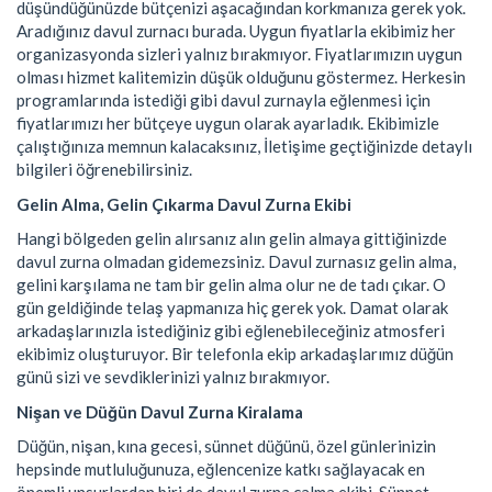
düşündüğünüzde bütçenizi aşacağından korkmanıza gerek yok.
Aradığınız davul zurnacı burada. Uygun fiyatlarla ekibimiz her
organizasyonda sizleri yalnız bırakmıyor. Fiyatlarımızın uygun
olması hizmet kalitemizin düşük olduğunu göstermez. Herkesin
programlarında istediği gibi davul zurnayla eğlenmesi için
fiyatlarımızı her bütçeye uygun olarak ayarladık. Ekibimizle
çalıştığınıza memnun kalacaksınız, İletişime geçtiğinizde detaylı
bilgileri öğrenebilirsiniz.
Gelin Alma, Gelin Çıkarma Davul Zurna Ekibi
Hangi bölgeden gelin alırsanız alın gelin almaya gittiğinizde
davul zurna olmadan gidemezsiniz. Davul zurnasız gelin alma,
gelini karşılama ne tam bir gelin alma olur ne de tadı çıkar. O
gün geldiğinde telaş yapmanıza hiç gerek yok. Damat olarak
arkadaşlarınızla istediğiniz gibi eğlenebileceğiniz atmosferi
ekibimiz oluşturuyor. Bir telefonla ekip arkadaşlarımız düğün
günü sizi ve sevdiklerinizi yalnız bırakmıyor.
Nişan ve Düğün Davul Zurna Kiralama
Düğün, nişan, kına gecesi, sünnet düğünü, özel günlerinizin
hepsinde mutluluğunuza, eğlencenize katkı sağlayacak en