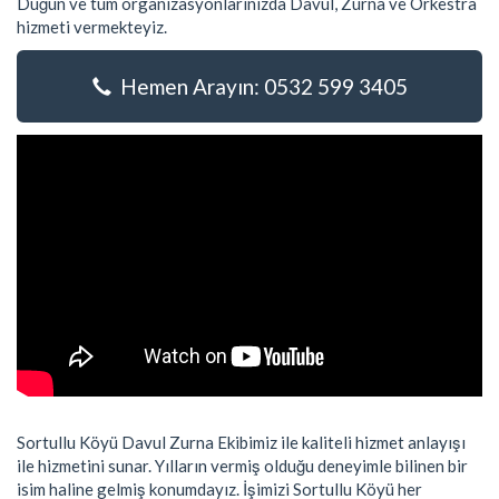
Düğün ve tüm organizasyonlarınızda Davul, Zurna ve Orkestra
hizmeti vermekteyiz.
Hemen Arayın: 0532 599 3405
Sortullu Köyü Davul Zurna Ekibimiz ile kaliteli hizmet anlayışı
ile hizmetini sunar. Yılların vermiş olduğu deneyimle bilinen bir
isim haline gelmiş konumdayız. İşimizi Sortullu Köyü her