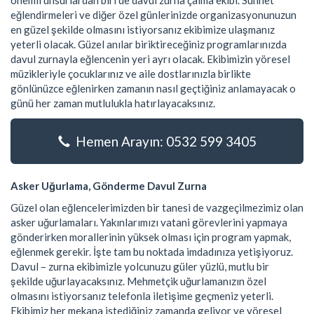
önemli unsurlardan biri de davul zurna çalma ekibi. Sünnet
eğlendirmeleri ve diğer özel günlerinizde organizasyonunuzun
en güzel şekilde olmasını istiyorsanız ekibimize ulaşmanız
yeterli olacak. Güzel anılar biriktireceğiniz programlarınızda
davul zurnayla eğlencenin yeri ayrı olacak. Ekibimizin yöresel
müzikleriyle çocuklarınız ve aile dostlarınızla birlikte
gönlünüzce eğlenirken zamanın nasıl geçtiğiniz anlamayacak o
günü her zaman mutlulukla hatırlayacaksınız.
Hemen Arayın: 0532 599 3405
Asker Uğurlama, Gönderme Davul Zurna
Güzel olan eğlencelerimizden bir tanesi de vazgeçilmezimiz olan
asker uğurlamaları. Yakınlarımızı vatani görevlerini yapmaya
gönderirken morallerinin yüksek olması için program yapmak,
eğlenmek gerekir. İşte tam bu noktada imdadınıza yetişiyoruz.
Davul – zurna ekibimizle yolcunuzu güler yüzlü, mutlu bir
şekilde uğurlayacaksınız. Mehmetçik uğurlamanızın özel
olmasını istiyorsanız telefonla iletişime geçmeniz yeterli.
Ekibimiz her mekana istediğiniz zamanda geliyor ve yöresel