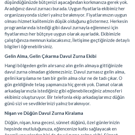
düşündüğünüzde bütçenizi aşacağından korkmanıza gerek yok.
Aradığınız davul zurnacı burada. Uygun fiyatlarla ekibimiz her
organizasyonda sizleri yalnız bırakmıyor. Fiyatlarımızın uygun
olması hizmet kalitemizin düşük olduğunu göstermez. Herkesin
programlarında istediği gibi davul zurnayla eğlenmesi için
fiyatlarımızı her bütçeye uygun olarak ayarladık. Ekibimizle
çalıştığınıza memnun kalacaksınız, İletişime geçtiğinizde detaylı
bilgileri öğrenebilirsiniz.
Gelin Alma, Gelin Çıkarma Davul Zurna Ekibi
Hangi bölgeden gelin alırsanız alın gelin almaya gittiğinizde
davul zurna olmadan gidemezsiniz. Davul zurnasız gelin alma,
gelini karşılama ne tam bir gelin alma olur ne de tadı çıkar. O
gün geldiğinde telaş yapmanıza hiç gerek yok. Damat olarak
arkadaşlarınızla istediğiniz gibi eğlenebileceğiniz atmosferi
ekibimiz oluşturuyor. Bir telefonla ekip arkadaşlarımız düğün
günü sizi ve sevdiklerinizi yalnız bırakmıyor.
Nişan ve Düğün Davul Zurna Kiralama
Düğün, nişan, kına gecesi, sünnet düğünü, özel günlerinizin
hepsinde mutluluğunuza, eğlencenize katkı sağlayacak en