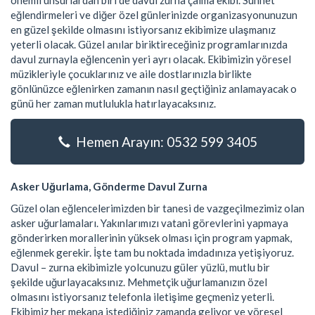
önemli unsurlardan biri de davul zurna çalma ekibi. Sünnet
eğlendirmeleri ve diğer özel günlerinizde organizasyonunuzun
en güzel şekilde olmasını istiyorsanız ekibimize ulaşmanız
yeterli olacak. Güzel anılar biriktireceğiniz programlarınızda
davul zurnayla eğlencenin yeri ayrı olacak. Ekibimizin yöresel
müzikleriyle çocuklarınız ve aile dostlarınızla birlikte
gönlünüzce eğlenirken zamanın nasıl geçtiğiniz anlamayacak o
günü her zaman mutlulukla hatırlayacaksınız.
Hemen Arayın: 0532 599 3405
Asker Uğurlama, Gönderme Davul Zurna
Güzel olan eğlencelerimizden bir tanesi de vazgeçilmezimiz olan
asker uğurlamaları. Yakınlarımızı vatani görevlerini yapmaya
gönderirken morallerinin yüksek olması için program yapmak,
eğlenmek gerekir. İşte tam bu noktada imdadınıza yetişiyoruz.
Davul – zurna ekibimizle yolcunuzu güler yüzlü, mutlu bir
şekilde uğurlayacaksınız. Mehmetçik uğurlamanızın özel
olmasını istiyorsanız telefonla iletişime geçmeniz yeterli.
Ekibimiz her mekana istediğiniz zamanda geliyor ve yöresel