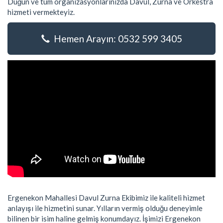
Düğün ve tüm organizasyonlarınızda Davul, Zurna ve Orkestra
hizmeti vermekteyiz.
Hemen Arayın: 0532 599 3405
Ergenekon Mahallesi Davul Zurna Ekibimiz ile kaliteli hizmet
anlayışı ile hizmetini sunar. Yılların vermiş olduğu deneyimle
bilinen bir isim haline gelmiş konumdayız. İşimizi Ergenekon