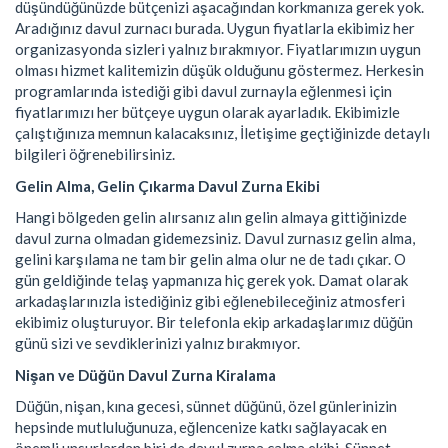
düşündüğünüzde bütçenizi aşacağından korkmanıza gerek yok.
Aradığınız davul zurnacı burada. Uygun fiyatlarla ekibimiz her
organizasyonda sizleri yalnız bırakmıyor. Fiyatlarımızın uygun
olması hizmet kalitemizin düşük olduğunu göstermez. Herkesin
programlarında istediği gibi davul zurnayla eğlenmesi için
fiyatlarımızı her bütçeye uygun olarak ayarladık. Ekibimizle
çalıştığınıza memnun kalacaksınız, İletişime geçtiğinizde detaylı
bilgileri öğrenebilirsiniz.
Gelin Alma, Gelin Çıkarma Davul Zurna Ekibi
Hangi bölgeden gelin alırsanız alın gelin almaya gittiğinizde
davul zurna olmadan gidemezsiniz. Davul zurnasız gelin alma,
gelini karşılama ne tam bir gelin alma olur ne de tadı çıkar. O
gün geldiğinde telaş yapmanıza hiç gerek yok. Damat olarak
arkadaşlarınızla istediğiniz gibi eğlenebileceğiniz atmosferi
ekibimiz oluşturuyor. Bir telefonla ekip arkadaşlarımız düğün
günü sizi ve sevdiklerinizi yalnız bırakmıyor.
Nişan ve Düğün Davul Zurna Kiralama
Düğün, nişan, kına gecesi, sünnet düğünü, özel günlerinizin
hepsinde mutluluğunuza, eğlencenize katkı sağlayacak en