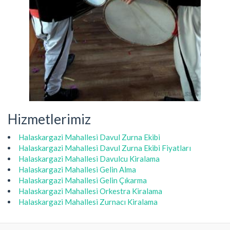
Hizmetlerimiz
Halaskargazi Mahallesi Davul Zurna Ekibi
Halaskargazi Mahallesi Davul Zurna Ekibi Fiyatları
Halaskargazi Mahallesi Davulcu Kiralama
Halaskargazi Mahallesi Gelin Alma
Halaskargazi Mahallesi Gelin Çıkarma
Halaskargazi Mahallesi Orkestra Kiralama
Halaskargazi Mahallesi Zurnacı Kiralama