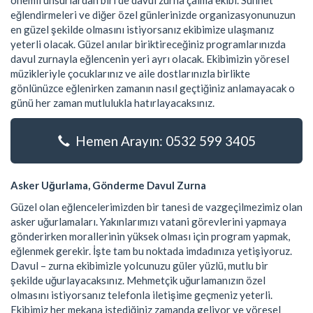
önemli unsurlardan biri de davul zurna çalma ekibi. Sünnet
eğlendirmeleri ve diğer özel günlerinizde organizasyonunuzun
en güzel şekilde olmasını istiyorsanız ekibimize ulaşmanız
yeterli olacak. Güzel anılar biriktireceğiniz programlarınızda
davul zurnayla eğlencenin yeri ayrı olacak. Ekibimizin yöresel
müzikleriyle çocuklarınız ve aile dostlarınızla birlikte
gönlünüzce eğlenirken zamanın nasıl geçtiğiniz anlamayacak o
günü her zaman mutlulukla hatırlayacaksınız.
Hemen Arayın: 0532 599 3405
Asker Uğurlama, Gönderme Davul Zurna
Güzel olan eğlencelerimizden bir tanesi de vazgeçilmezimiz olan
asker uğurlamaları. Yakınlarımızı vatani görevlerini yapmaya
gönderirken morallerinin yüksek olması için program yapmak,
eğlenmek gerekir. İşte tam bu noktada imdadınıza yetişiyoruz.
Davul – zurna ekibimizle yolcunuzu güler yüzlü, mutlu bir
şekilde uğurlayacaksınız. Mehmetçik uğurlamanızın özel
olmasını istiyorsanız telefonla iletişime geçmeniz yeterli.
Ekibimiz her mekana istediğiniz zamanda geliyor ve yöresel