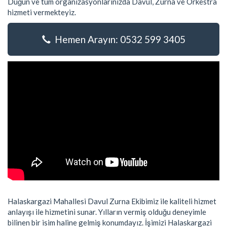
Düğün ve tüm organizasyonlarınızda Davul, Zurna ve Orkestra
hizmeti vermekteyiz.
Hemen Arayın: 0532 599 3405
Halaskargazi Mahallesi Davul Zurna Ekibimiz ile kaliteli hizmet
anlayışı ile hizmetini sunar. Yılların vermiş olduğu deneyimle
bilinen bir isim haline gelmiş konumdayız. İşimizi Halaskargazi