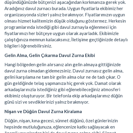
düşündüğünüzde bütçenizi aşacağından korkmanıza gerek yok.
Aradığınız davul zurnacı burada. Uygun fiyatlarla ekibimiz her
organizasyonda sizleri yalnız bırakmıyor. Fiyatlarımızın uygun
olması hizmet kalitemizin düşük olduğunu göstermez. Herkesin
programlarında istediği gibi davul zurnayla eğlenmesi için
fiyatlarımızı her bütçeye uygun olarak ayarladık. Ekibimizle
çalıştığınıza memnun kalacaksınız, İletişime geçtiğinizde detaylı
bilgileri öğrenebilirsiniz.
Gelin Alma, Gelin Çıkarma Davul Zurna Ekibi
Hangi bölgeden gelin alırsanız alın gelin almaya gittiğinizde
davul zurna olmadan gidemezsiniz. Davul zurnasız gelin alma,
gelini karşılama ne tam bir gelin alma olur ne de tadı çıkar. O
gün geldiğinde telaş yapmanıza hiç gerek yok. Damat olarak
arkadaşlarınızla istediğiniz gibi eğlenebileceğiniz atmosferi
ekibimiz oluşturuyor. Bir telefonla ekip arkadaşlarımız düğün
günü sizi ve sevdiklerinizi yalnız bırakmıyor.
Nişan ve Düğün Davul Zurna Kiralama
Düğün, nişan, kına gecesi, sünnet düğünü, özel günlerinizin
hepsinde mutluluğunuza, eğlencenize katkı sağlayacak en