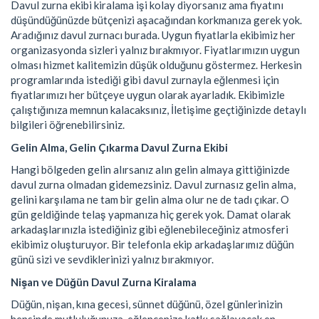
Davul zurna ekibi kiralama işi kolay diyorsanız ama fiyatını
düşündüğünüzde bütçenizi aşacağından korkmanıza gerek yok.
Aradığınız davul zurnacı burada. Uygun fiyatlarla ekibimiz her
organizasyonda sizleri yalnız bırakmıyor. Fiyatlarımızın uygun
olması hizmet kalitemizin düşük olduğunu göstermez. Herkesin
programlarında istediği gibi davul zurnayla eğlenmesi için
fiyatlarımızı her bütçeye uygun olarak ayarladık. Ekibimizle
çalıştığınıza memnun kalacaksınız, İletişime geçtiğinizde detaylı
bilgileri öğrenebilirsiniz.
Gelin Alma, Gelin Çıkarma Davul Zurna Ekibi
Hangi bölgeden gelin alırsanız alın gelin almaya gittiğinizde
davul zurna olmadan gidemezsiniz. Davul zurnasız gelin alma,
gelini karşılama ne tam bir gelin alma olur ne de tadı çıkar. O
gün geldiğinde telaş yapmanıza hiç gerek yok. Damat olarak
arkadaşlarınızla istediğiniz gibi eğlenebileceğiniz atmosferi
ekibimiz oluşturuyor. Bir telefonla ekip arkadaşlarımız düğün
günü sizi ve sevdiklerinizi yalnız bırakmıyor.
Nişan ve Düğün Davul Zurna Kiralama
Düğün, nişan, kına gecesi, sünnet düğünü, özel günlerinizin