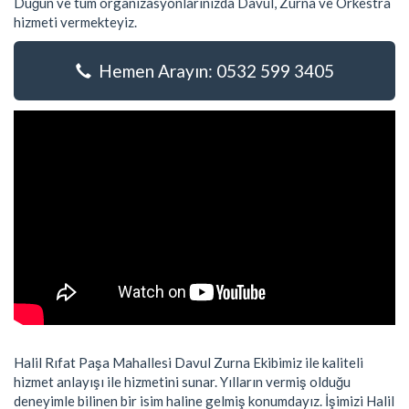
Düğün ve tüm organizasyonlarınızda Davul, Zurna ve Orkestra
hizmeti vermekteyiz.
Hemen Arayın: 0532 599 3405
Halil Rıfat Paşa Mahallesi Davul Zurna Ekibimiz ile kaliteli
hizmet anlayışı ile hizmetini sunar. Yılların vermiş olduğu
deneyimle bilinen bir isim haline gelmiş konumdayız. İşimizi Halil