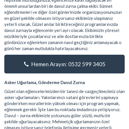
hepsinde mutluluğunuza, eğlencenize katkı sağlayacak en
önemli unsurlardan biri de davul zurna çalma ekibi. Sünnet
eğlendirmeleri ve diğer özel günlerinizde organizasyonunuzun
en güzel şekilde olmasını istiyorsanız ekibimize ulaşmanız
yeterli olacak. Güzel anılar biriktireceğiniz programlarınızda
davul zurnayla eğlencenin yeri ayrı olacak. Ekibimizin yöresel
müzikleriyle çocuklarınız ve aile dostlarınızla birlikte
gönlünüzce eğlenirken zamanın nasıl geçtiğiniz anlamayacak o
günü her zaman mutlulukla hatırlayacaksınız.
Hemen Arayın: 0532 599 3405
Asker Uğurlama, Gönderme Davul Zurna
Güzel olan eğlencelerimizden bir tanesi de vazgeçilmezimiz olan
asker uğurlamaları. Yakınlarımızı vatani görevlerini yapmaya
gönderirken morallerinin yüksek olması için program yapmak,
eğlenmek gerekir. İşte tam bu noktada imdadınıza yetişiyoruz.
Davul – zurna ekibimizle yolcunuzu güler yüzlü, mutlu bir
şekilde uğurlayacaksınız. Mehmetçik uğurlamanızın özel
olmasını istiyorsanız telefonla iletişime geçmeniz yeterli.