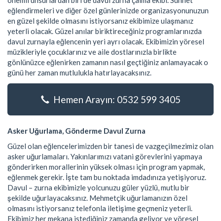
önemli unsurlardan biri de davul zurna çalma ekibi. Sünnet
eğlendirmeleri ve diğer özel günlerinizde organizasyonunuzun
en güzel şekilde olmasını istiyorsanız ekibimize ulaşmanız
yeterli olacak. Güzel anılar biriktireceğiniz programlarınızda
davul zurnayla eğlencenin yeri ayrı olacak. Ekibimizin yöresel
müzikleriyle çocuklarınız ve aile dostlarınızla birlikte
gönlünüzce eğlenirken zamanın nasıl geçtiğiniz anlamayacak o
günü her zaman mutlulukla hatırlayacaksınız.
Hemen Arayın: 0532 599 3405
Asker Uğurlama, Gönderme Davul Zurna
Güzel olan eğlencelerimizden bir tanesi de vazgeçilmezimiz olan
asker uğurlamaları. Yakınlarımızı vatani görevlerini yapmaya
gönderirken morallerinin yüksek olması için program yapmak,
eğlenmek gerekir. İşte tam bu noktada imdadınıza yetişiyoruz.
Davul – zurna ekibimizle yolcunuzu güler yüzlü, mutlu bir
şekilde uğurlayacaksınız. Mehmetçik uğurlamanızın özel
olmasını istiyorsanız telefonla iletişime geçmeniz yeterli.
Ekibimiz her mekana istediğiniz zamanda geliyor ve yöresel