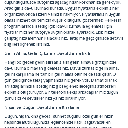
düşündüğünüzde bütçenizi aşacağından korkmanıza gerek yok.
Aradığınız davul zurnacı burada. Uygun fiyatlarla ekibimiz her
organizasyonda sizleri yalnız bırakmıyor. Fiyatlarımızın uygun
olması hizmet kalitemizin düşük olduğunu göstermez. Herkesin
programlarında istediği gibi davul zurnayla eğlenmesi için
fiyatlarımızı her bütçeye uygun olarak ayarladık. Ekibimizle
çalıştığınıza memnun kalacaksınız, İletişime geçtiğinizde detaylı
bilgileri öğrenebilirsiniz.
Gelin Alma, Gelin Çıkarma Davul Zurna Ekibi
Hangi bölgeden gelin alırsanız alın gelin almaya gittiğinizde
davul zurna olmadan gidemezsiniz. Davul zurnasız gelin alma,
gelini karşılama ne tam bir gelin alma olur ne de tadı çıkar. O
gün geldiğinde telaş yapmanıza hiç gerek yok. Damat olarak
arkadaşlarınızla istediğiniz gibi eğlenebileceğiniz atmosferi
ekibimiz oluşturuyor. Bir telefonla ekip arkadaşlarımız düğün
günü sizi ve sevdiklerinizi yalnız bırakmıyor.
Nişan ve Düğün Davul Zurna Kiralama
Düğün, nişan, kına gecesi, sünnet düğünü, özel günlerinizin
hepsinde mutluluğunuza, eğlencenize katkı sağlayacak en