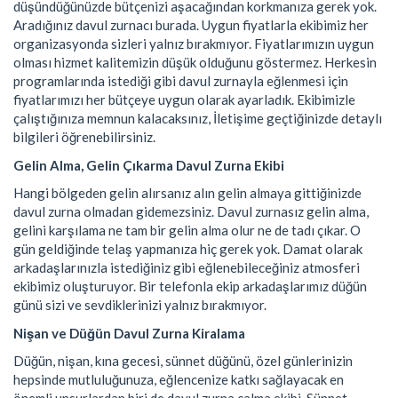
düşündüğünüzde bütçenizi aşacağından korkmanıza gerek yok.
Aradığınız davul zurnacı burada. Uygun fiyatlarla ekibimiz her
organizasyonda sizleri yalnız bırakmıyor. Fiyatlarımızın uygun
olması hizmet kalitemizin düşük olduğunu göstermez. Herkesin
programlarında istediği gibi davul zurnayla eğlenmesi için
fiyatlarımızı her bütçeye uygun olarak ayarladık. Ekibimizle
çalıştığınıza memnun kalacaksınız, İletişime geçtiğinizde detaylı
bilgileri öğrenebilirsiniz.
Gelin Alma, Gelin Çıkarma Davul Zurna Ekibi
Hangi bölgeden gelin alırsanız alın gelin almaya gittiğinizde
davul zurna olmadan gidemezsiniz. Davul zurnasız gelin alma,
gelini karşılama ne tam bir gelin alma olur ne de tadı çıkar. O
gün geldiğinde telaş yapmanıza hiç gerek yok. Damat olarak
arkadaşlarınızla istediğiniz gibi eğlenebileceğiniz atmosferi
ekibimiz oluşturuyor. Bir telefonla ekip arkadaşlarımız düğün
günü sizi ve sevdiklerinizi yalnız bırakmıyor.
Nişan ve Düğün Davul Zurna Kiralama
Düğün, nişan, kına gecesi, sünnet düğünü, özel günlerinizin
hepsinde mutluluğunuza, eğlencenize katkı sağlayacak en