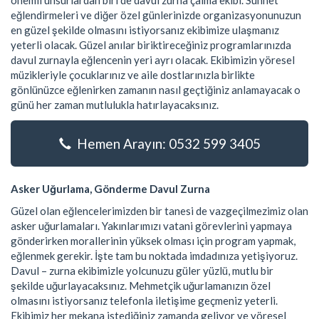
önemli unsurlardan biri de davul zurna çalma ekibi. Sünnet
eğlendirmeleri ve diğer özel günlerinizde organizasyonunuzun
en güzel şekilde olmasını istiyorsanız ekibimize ulaşmanız
yeterli olacak. Güzel anılar biriktireceğiniz programlarınızda
davul zurnayla eğlencenin yeri ayrı olacak. Ekibimizin yöresel
müzikleriyle çocuklarınız ve aile dostlarınızla birlikte
gönlünüzce eğlenirken zamanın nasıl geçtiğiniz anlamayacak o
günü her zaman mutlulukla hatırlayacaksınız.
Hemen Arayın: 0532 599 3405
Asker Uğurlama, Gönderme Davul Zurna
Güzel olan eğlencelerimizden bir tanesi de vazgeçilmezimiz olan
asker uğurlamaları. Yakınlarımızı vatani görevlerini yapmaya
gönderirken morallerinin yüksek olması için program yapmak,
eğlenmek gerekir. İşte tam bu noktada imdadınıza yetişiyoruz.
Davul – zurna ekibimizle yolcunuzu güler yüzlü, mutlu bir
şekilde uğurlayacaksınız. Mehmetçik uğurlamanızın özel
olmasını istiyorsanız telefonla iletişime geçmeniz yeterli.
Ekibimiz her mekana istediğiniz zamanda geliyor ve yöresel