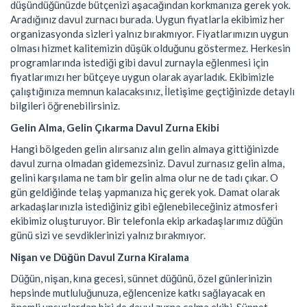
düşündüğünüzde bütçenizi aşacağından korkmanıza gerek yok.
Aradığınız davul zurnacı burada. Uygun fiyatlarla ekibimiz her
organizasyonda sizleri yalnız bırakmıyor. Fiyatlarımızın uygun
olması hizmet kalitemizin düşük olduğunu göstermez. Herkesin
programlarında istediği gibi davul zurnayla eğlenmesi için
fiyatlarımızı her bütçeye uygun olarak ayarladık. Ekibimizle
çalıştığınıza memnun kalacaksınız, İletişime geçtiğinizde detaylı
bilgileri öğrenebilirsiniz.
Gelin Alma, Gelin Çıkarma Davul Zurna Ekibi
Hangi bölgeden gelin alırsanız alın gelin almaya gittiğinizde
davul zurna olmadan gidemezsiniz. Davul zurnasız gelin alma,
gelini karşılama ne tam bir gelin alma olur ne de tadı çıkar. O
gün geldiğinde telaş yapmanıza hiç gerek yok. Damat olarak
arkadaşlarınızla istediğiniz gibi eğlenebileceğiniz atmosferi
ekibimiz oluşturuyor. Bir telefonla ekip arkadaşlarımız düğün
günü sizi ve sevdiklerinizi yalnız bırakmıyor.
Nişan ve Düğün Davul Zurna Kiralama
Düğün, nişan, kına gecesi, sünnet düğünü, özel günlerinizin
hepsinde mutluluğunuza, eğlencenize katkı sağlayacak en