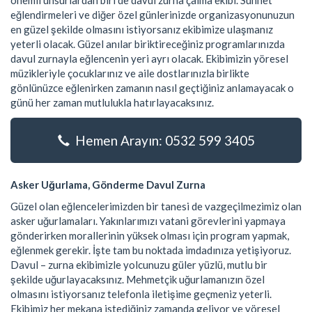
önemli unsurlardan biri de davul zurna çalma ekibi. Sünnet
eğlendirmeleri ve diğer özel günlerinizde organizasyonunuzun
en güzel şekilde olmasını istiyorsanız ekibimize ulaşmanız
yeterli olacak. Güzel anılar biriktireceğiniz programlarınızda
davul zurnayla eğlencenin yeri ayrı olacak. Ekibimizin yöresel
müzikleriyle çocuklarınız ve aile dostlarınızla birlikte
gönlünüzce eğlenirken zamanın nasıl geçtiğiniz anlamayacak o
günü her zaman mutlulukla hatırlayacaksınız.
Hemen Arayın: 0532 599 3405
Asker Uğurlama, Gönderme Davul Zurna
Güzel olan eğlencelerimizden bir tanesi de vazgeçilmezimiz olan
asker uğurlamaları. Yakınlarımızı vatani görevlerini yapmaya
gönderirken morallerinin yüksek olması için program yapmak,
eğlenmek gerekir. İşte tam bu noktada imdadınıza yetişiyoruz.
Davul – zurna ekibimizle yolcunuzu güler yüzlü, mutlu bir
şekilde uğurlayacaksınız. Mehmetçik uğurlamanızın özel
olmasını istiyorsanız telefonla iletişime geçmeniz yeterli.
Ekibimiz her mekana istediğiniz zamanda geliyor ve yöresel