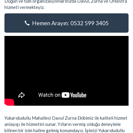
Düğün ve tüm organizasyonlarınızda Davul, Zurna ve Orkestra
hizmeti vermekteyiz.
Hemen Arayın: 0532 599 3405
Yukarıdudullu Mahallesi Davul Zurna Ekibimiz ile kaliteli hizmet
anlayışı ile hizmetini sunar. Yılların vermiş olduğu deneyimle
bilinen bir isim haline gelmiş konumdayız. İşimizi Yukarıdudullu